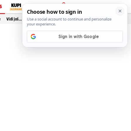
S
PRIJAVA
e
Vidi još…