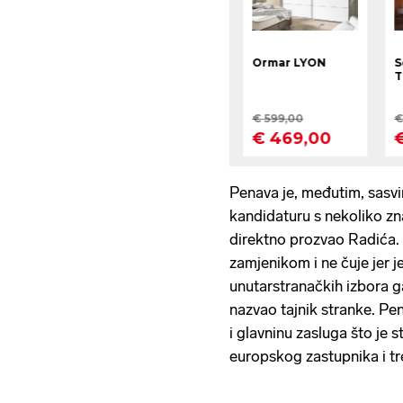
Penava je, međutim, sasvi
kandidaturu s nekoliko zna
direktno prozvao Radića. O
zamjenikom i ne čuje jer 
unutarstranačkih izbora ga
nazvao tajnik stranke. Pen
i glavninu zasluga što je 
europskog zastupnika i tre