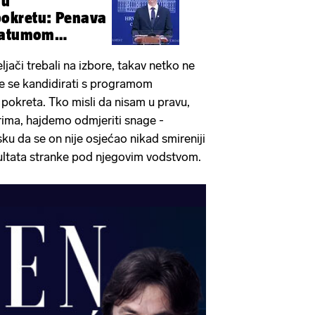
 u
okretu: Penava
 datumom
ora
ljači trebali na izbore, takav netko ne
že se kandidirati s programom
okreta. Tko misli da nisam u pravu,
rima, hajdemo odmjeriti snage -
ku da se on nije osjećao nikad smireniji
zultata stranke pod njegovim vodstvom.