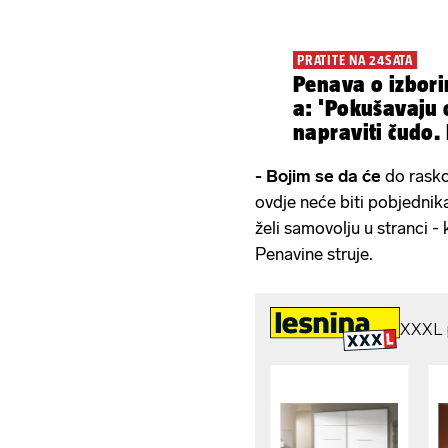
PRATITE NA 24SATA
Penava o izbor
a: 'Pokušavaju 
napraviti čudo.
ja sam šef'
- Bojim se da će
do rasko
ovdje neće biti pobjednik
želi samovolju u stranci -
Penavine struje.