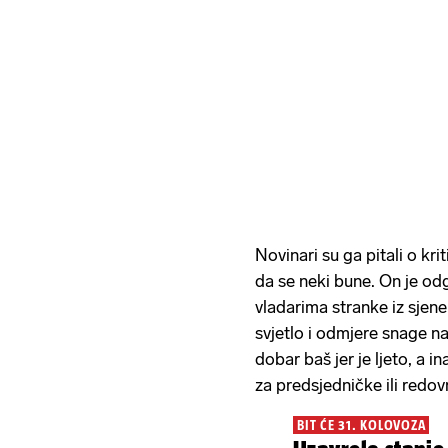
Novinari su ga pitali o kri
da se neki bune. On je od
vladarima stranke iz sjene
svjetlo i odmjere snage n
dobar baš jer je ljeto, a i
za predsjedničke ili redov
BIT ĆE 31. KOLOVOZA