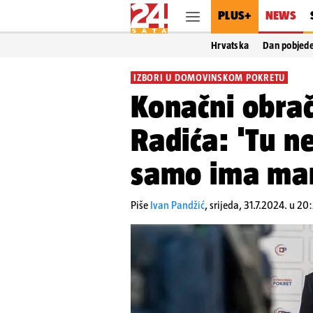
PLUS+
NEWS
Hrvatska
Dan pobjed
IZBORI U DOMOVINSKOM POKRETU
Konačni obra
Radića: 'Tu n
samo ima man
Piše
Ivan Pandžić
,
srijeda, 31.7.2024. u 20