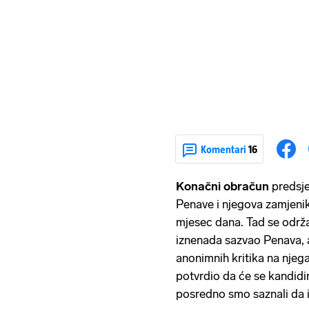
Komentari
16
Konačni obračun
predsj
Penave i njegova zamjeni
mjesec dana. Tad se održa
iznenada sazvao Penava, a 
anonimnih kritika na njeg
potvrdio da će se kandidir
posredno smo saznali da is