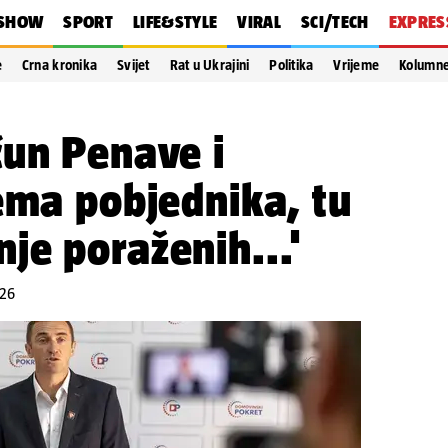
SHOW
SPORT
LIFE&STYLE
VIRAL
SCI/TECH
EXPRES
e
Crna kronika
Svijet
Rat u Ukrajini
Politika
Vrijeme
Kolumn
čun Penave i
ema pobjednika, tu
je poraženih...'
:26