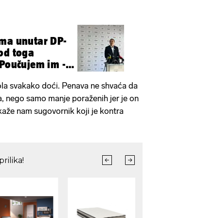
ima unutar DP-
od toga
 Poučujem im -
la svakako doći. Penava ne shvaća da
a, nego samo manje poraženih jer je on
 kaže nam sugovornik koji je kontra