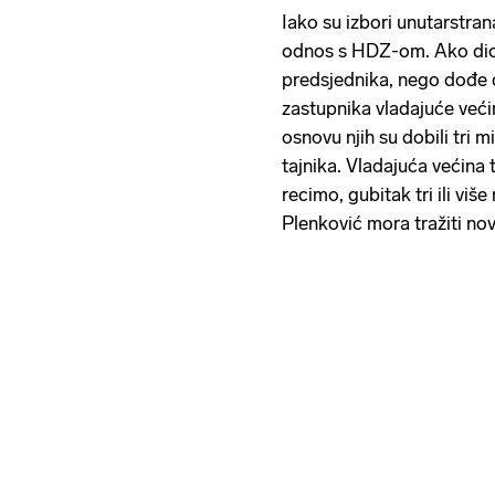
Iako su izbori unutarstrana
odnos s HDZ-om. Ako dio 
predsjednika, nego dođe do
zastupnika vladajuće veći
osnovu njih su dobili tri 
tajnika. Vladajuća većina
recimo, gubitak tri ili viš
Plenković mora tražiti no