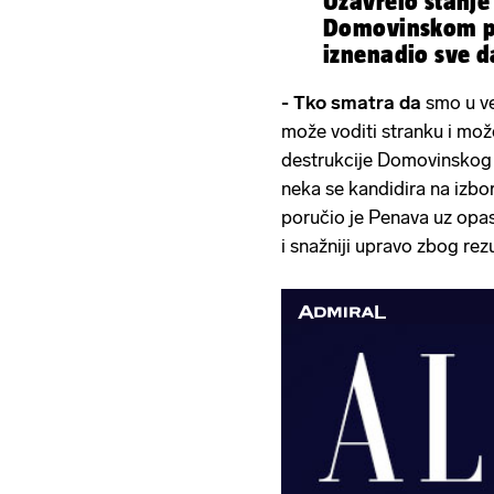
Uzavrelo stanje
Domovinskom p
iznenadio sve
stranačkog sab
- Tko smatra da
smo u ve
može voditi stranku i mo
destrukcije Domovinskog p
neka se kandidira na izbo
poručio je Penava uz opas
i snažniji upravo zbog re