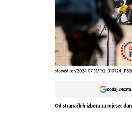
storyeditor/2024-07-31/PXL_310724_11826
Dodaj 24sata
Od stranačkih izbora za mjesec dana