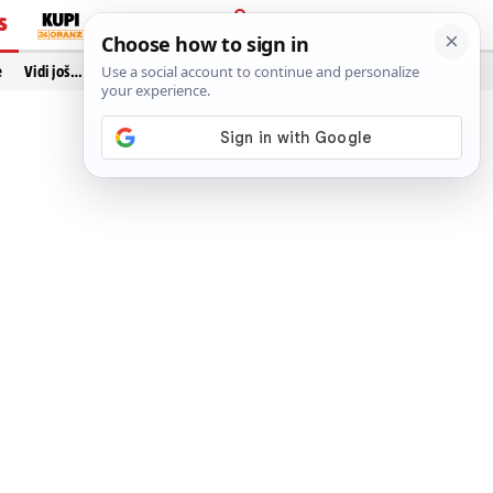
S
PRIJAVA
e
Vidi još…