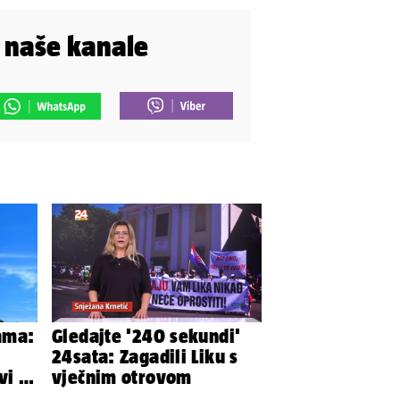
i naše kanale
rama:
Gledajte '240 sekundi'
24sata: Zagadili Liku s
vi je
vječnim otrovom