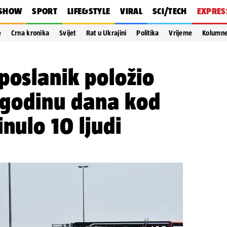
SHOW
SPORT
LIFE&STYLE
VIRAL
SCI/TECH
EXPRES
e
Crna kronika
Svijet
Rat u Ukrajini
Politika
Vrijeme
Kolumn
poslanik položio
e godinu dana kod
nulo 10 ljudi