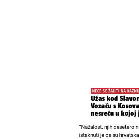
NEĆE SE ŽALITI NA KAZN
Užas kod Slavo
Vozaču s Kosova
nesreću u kojoj 
"Nažalost, njih desetero n
istaknuti je da su hrvatska 