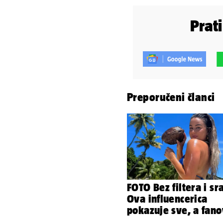
Prat
Preporučeni članci
FOTO Bez filtera i s
Ova influencerica
pokazuje sve, a fano
naprosto obožavaju!