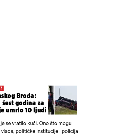
U?
nskog Broda:
 šest godina za
je umrlo 10 ljudi
ije se vratilo kući. Ono što mogu
vlada, političke institucije i policija