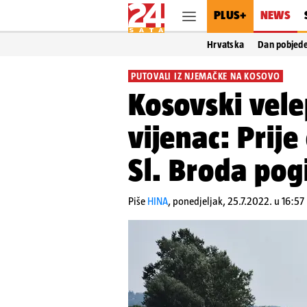
PLUS+
NEWS
Hrvatska
Dan pobjed
PUTOVALI IZ NJEMAČKE NA KOSOVO
Kosovski vele
vijenac: Prij
Sl. Broda pogi
Piše
HINA
,
ponedjeljak, 25.7.2022. u 16:57