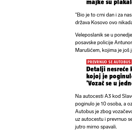
majke su plakal
svoju djecu'
"Bio je to crni dan i za na
država Kosovo ovo nikada 
Veleposlanik se u ponedj
posavske policije Antuno
Marušićem, kojima je još 
PREVRNUO SE AUTOBUS
Detalji nesreće 
kojoj je poginul
'Vozač se u jed
okrenuo'
Na autocesti A3 kod Slav
poginulo je 10 osoba, a oz
Autobus je zbog vozačevo
uz autocestu i prevrnuo s
jutro mirno spavali.