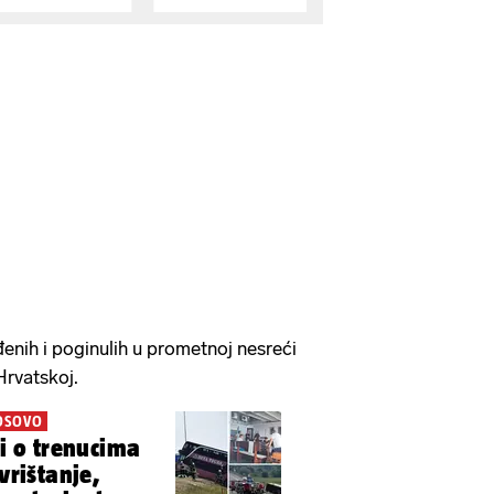
eđenih i poginulih u prometnoj nesreći
Hrvatskoj.
KOSOVO
ci o trenucima
vrištanje,