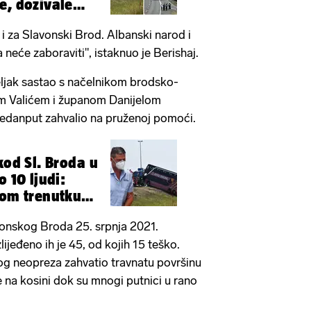
e, dozivale
s i za Slavonski Brod. Albanski narod i
neće zaboraviti", istaknuo je Berishaj.
eljak sastao s načelnikom brodsko-
m Valićem i županom Danijelom
jedanput zahvalio na pruženoj pomoći.
kod Sl. Broda u
o 10 ljudi:
nom trenutku
onskog Broda 25. srpnja 2021.
lijeđeno ih je 45, od kojih 15 teško.
g neopreza zahvatio travnatu površinu
e na kosini dok su mnogi putnici u rano