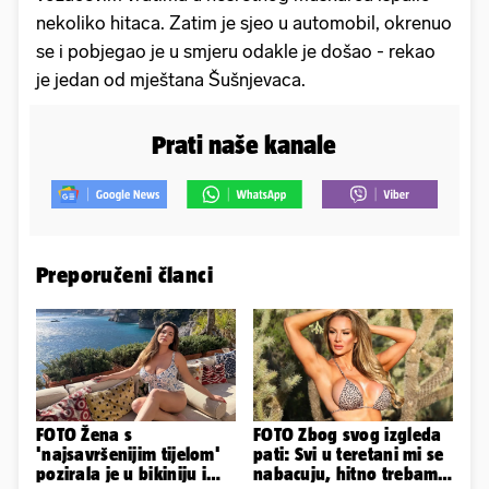
nekoliko hitaca. Zatim je sjeo u automobil, okrenuo
se i pobjegao je u smjeru odakle je došao - rekao
je jedan od mještana Šušnjevaca.
Prati naše kanale
Preporučeni članci
FOTO Žena s
FOTO Zbog svog izgleda
'najsavršenijim tijelom'
pati: Svi u teretani mi se
pozirala je u bikiniju i
nabacuju, hitno trebam