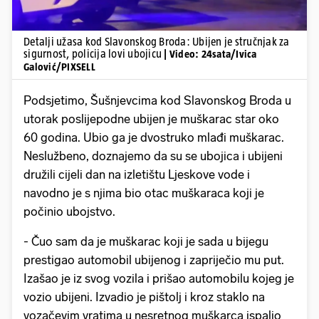
Detalji užasa kod Slavonskog Broda: Ubijen je stručnjak za
sigurnost, policija lovi ubojicu
| Video: 24sata/Ivica
Galović/PIXSELL
Podsjetimo, Šušnjevcima kod Slavonskog Broda u
utorak poslijepodne ubijen je muškarac star oko
60 godina. Ubio ga je dvostruko mlađi muškarac.
Neslužbeno, doznajemo da su se ubojica i ubijeni
družili cijeli dan na izletištu Ljeskove vode i
navodno je s njima bio otac muškaraca koji je
počinio ubojstvo.
- Čuo sam da je muškarac koji je sada u bijegu
prestigao automobil ubijenog i zapriječio mu put.
Izašao je iz svog vozila i prišao automobilu kojeg je
vozio ubijeni. Izvadio je pištolj i kroz staklo na
vozačevim vratima u nesretnog muškarca ispalio