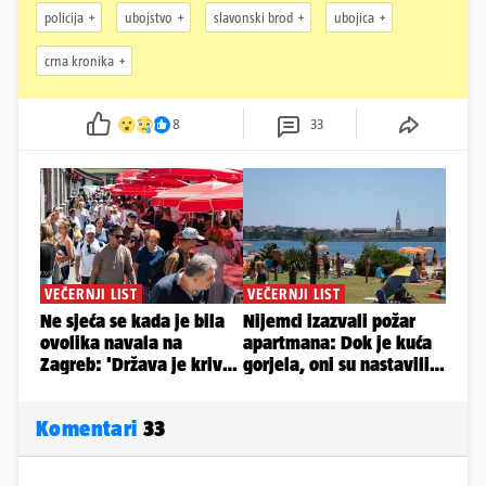
policija
ubojstvo
slavonski brod
ubojica
crna kronika
8
33
Komentari
33