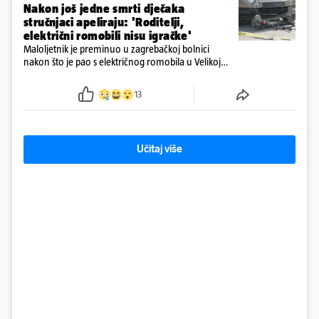
Nakon još jedne smrti dječaka
stručnjaci apeliraju: 'Roditelji,
električni romobili nisu igračke'
Maloljetnik je preminuo u zagrebačkoj bolnici
nakon što je pao s električnog romobila u Velikoj
Gorici. Liječnici: ‘Ozljede su sve jezivije’
13
Učitaj više