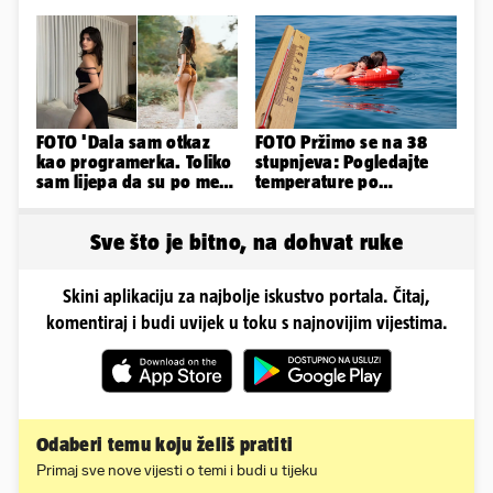
pokazala svoje bujne
tjelohranitelja!
obline...
FOTO 'Dala sam otkaz
FOTO Pržimo se na 38
kao programerka. Toliko
stupnjeva: Pogledajte
sam lijepa da su po meni
temperature po
napravili lutku'
gradovima
Sve što je bitno, na dohvat ruke
Skini aplikaciju za najbolje iskustvo portala. Čitaj,
komentiraj i budi uvijek u toku s najnovijim vijestima.
Odaberi temu koju želiš pratiti
Primaj sve nove vijesti o temi i budi u tijeku