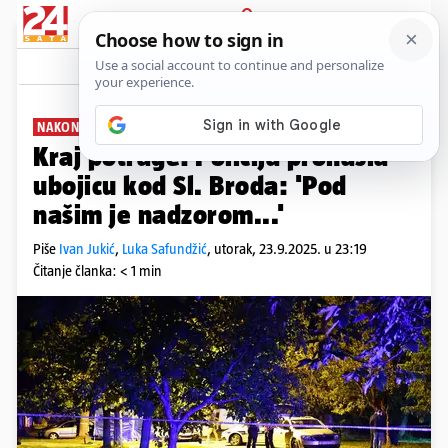
PRIJAVA
News
Komentari
33
NAKON NEKOLIKO SATI
Kraj potrage! Policija pronašla
ubojicu kod Sl. Broda: 'Pod
našim je nadzorom...'
Piše
Ivan Jukić
,
Luka Safundžić
,
utorak, 23.9.2025. u 23:19
Čitanje članka: < 1 min