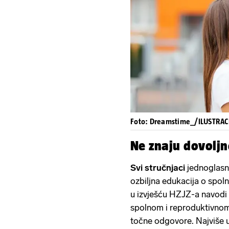
Foto: Dreamstime_/ILUSTRAC
Ne znaju dovolj
Svi stručnjaci
jednoglasn
ozbiljna edukacija o spol
u izvješću HZJZ-a navodi 
spolnom i reproduktivnom 
točne odgovore. Najviše u