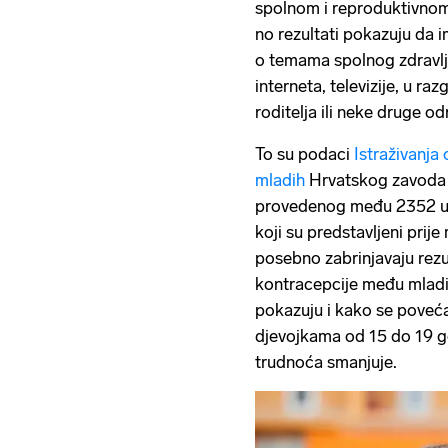
spolnom i reproduktivnom
no rezultati pokazuju da i
o temama spolnog zdravlja
interneta, televizije, u r
roditelja ili neke druge o
To su podaci
Istraživanja
mladih
Hrvatskog zavoda 
provedenog među 2352 uče
koji su predstavljeni pri
posebno zabrinjavaju rezul
kontracepcije među mlad
pokazuju i kako se poveć
djevojkama od 15 do 19 go
trudnoća smanjuje.