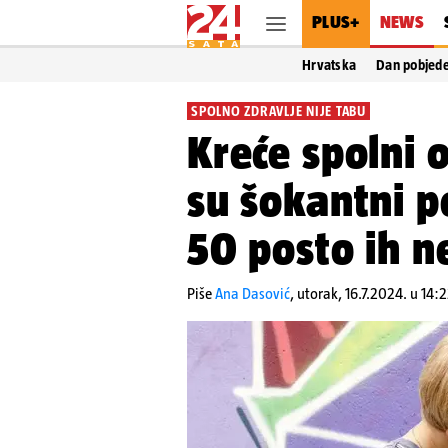
PLUS+
NEWS
Hrvatska
Dan pobjed
SPOLNO ZDRAVLJE NIJE TABU
Kreće spolni o
su šokantni p
50 posto ih n
Piše
Ana Dasović
,
utorak, 16.7.2024. u 14: