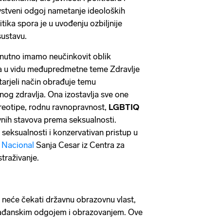
vstveni odgoj nametanje ideoloških
itika spora je u uvođenju ozbiljnije
ustavu.
enutno imamo neučinkovit oblik
a u vidu međupredmetne teme Zdravlje
tarjeli način obrađuje temu
nog zdravlja. Ona izostavlja sve one
reotipe, rodnu ravnopravnost,
LGBTIQ
vnih stavova prema seksualnosti.
 seksualnosti i konzervativan pristup u
a
Nacional
Sanja Cesar iz Centra za
straživanje.
 neće čekati državnu obrazovnu vlast,
građanskim odgojem i obrazovanjem. Ove