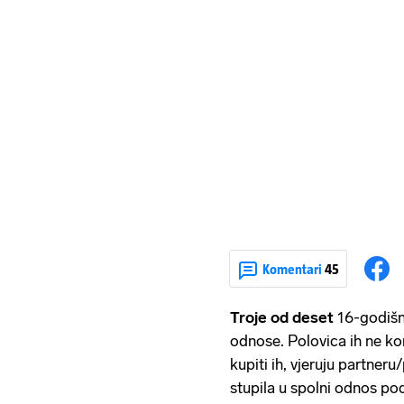
Komentari
45
Troje od deset
16-godišn
odnose. Polovica ih ne kor
kupiti ih, vjeruju partneru/
stupila u spolni odnos po