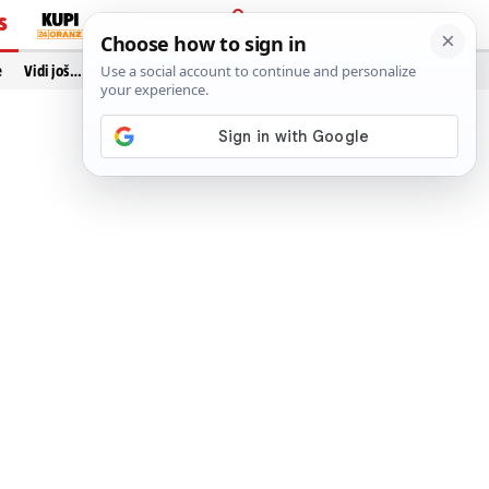
S
PRIJAVA
e
Vidi još…