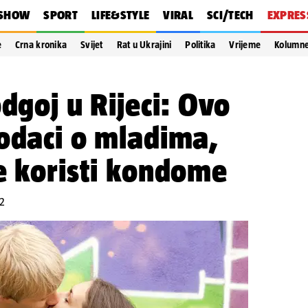
SHOW
SPORT
LIFE&STYLE
VIRAL
SCI/TECH
EXPRES
e
Crna kronika
Svijet
Rat u Ukrajini
Politika
Vrijeme
Kolumn
dgoj u Rijeci: Ovo
odaci o mladima,
e koristi kondome
22