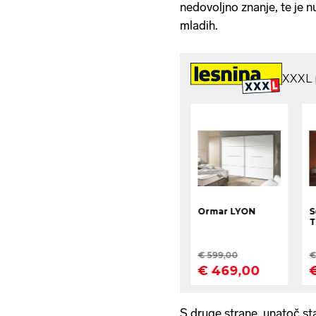
nedovoljno znanje, te je 
mladih.
S druge strane, unatoč stat