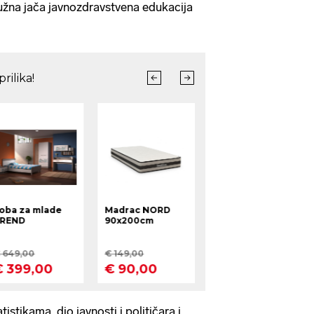
nužna jača javnozdravstvena edukacija
istikama, dio javnosti i političara i