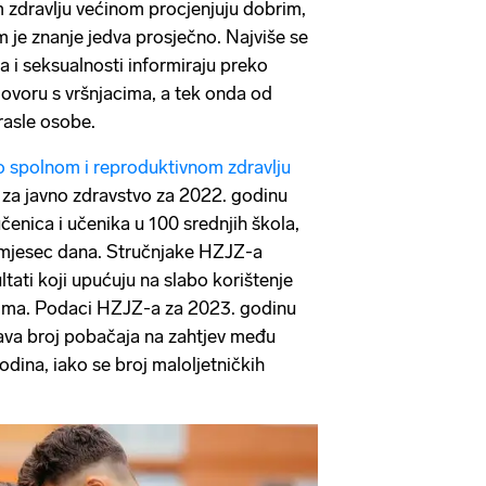
 zdravlju većinom procjenjuju dobrim,
m je znanje jedva prosječno. Najviše se
 i seksualnosti informiraju preko
azgovoru s vršnjacima, a tek onda od
drasle osobe.
 o spolnom i reproduktivnom zdravlju
za javno zdravstvo za 2022. godinu
nica i učenika u 100 srednjih škola,
je mjesec dana. Stručnjake HZJZ-a
tati koji upućuju na slabo korištenje
ima. Podaci HZJZ-a za 2023. godinu
ava broj pobačaja na zahtjev među
dina, iako se broj maloljetničkih