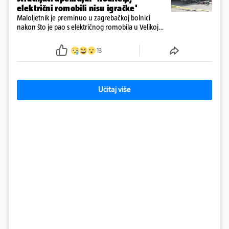
električni romobili nisu igračke'
Maloljetnik je preminuo u zagrebačkoj bolnici
nakon što je pao s električnog romobila u Velikoj
Gorici. Liječnici: ‘Ozljede su sve jezivije’
13
Učitaj više