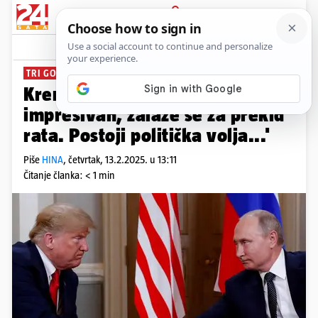
PRIJAVA
News
Komentari
5
TRI GODINE RAZARANJA
Kremlj o Trumpu: 'Stav mu je
impresivan, zalaže se za prekid
rata. Postoji politička volja...'
Piše
HINA
,
četvrtak, 13.2.2025. u 13:11
Čitanje članka: < 1 min