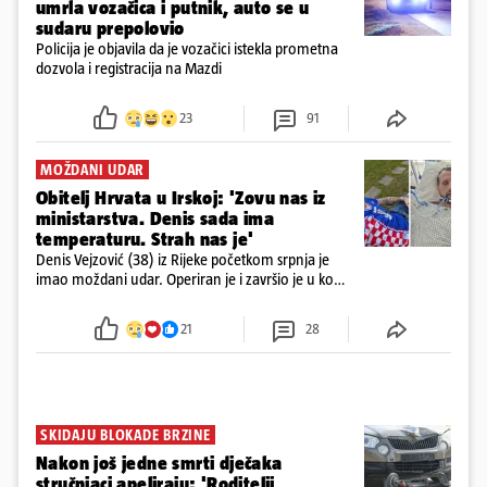
umrla vozačica i putnik, auto se u
sudaru prepolovio
Policija je objavila da je vozačici istekla prometna
dozvola i registracija na Mazdi
23
91
MOŽDANI UDAR
Obitelj Hrvata u Irskoj: 'Zovu nas iz
ministarstva. Denis sada ima
temperaturu. Strah nas je'
Denis Vejzović (38) iz Rijeke početkom srpnja je
imao moždani udar. Operiran je i završio je u komi.
Obitelj ga želi prebaciti u Hrvatsku, kažu kako
tamošnji liječnici ne vjeruju u oporavak: 'Imamo
21
28
72 sata'
SKIDAJU BLOKADE BRZINE
Nakon još jedne smrti dječaka
stručnjaci apeliraju: 'Roditelji,