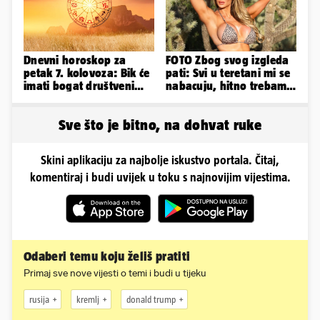
Dnevni horoskop za
FOTO Zbog svog izgleda
petak 7. kolovoza: Bik će
pati: Svi u teretani mi se
imati bogat društveni
nabacuju, hitno trebam
život, Rak se žrtvuje
tjelohranitelja!
Sve što je bitno, na dohvat ruke
Skini aplikaciju za najbolje iskustvo portala. Čitaj,
komentiraj i budi uvijek u toku s najnovijim vijestima.
Odaberi temu koju želiš pratiti
Primaj sve nove vijesti o temi i budi u tijeku
rusija
kremlj
donald trump