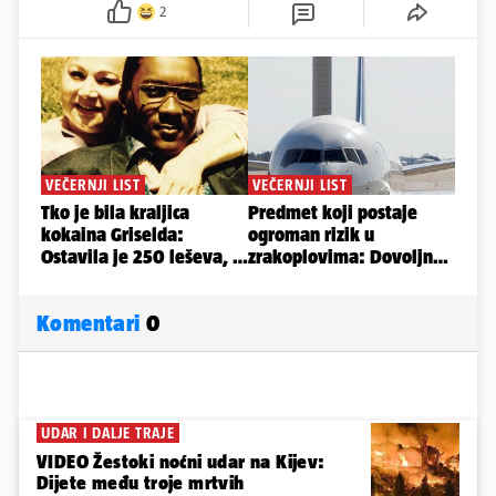
2
Komentari
0
UDAR I DALJE TRAJE
VIDEO Žestoki noćni udar na Kijev:
Dijete među troje mrtvih