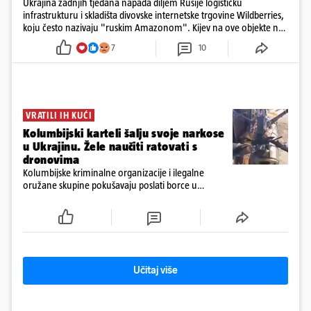
Ukrajina zadnjih tjedana napada diljem Rusije logističku
infrastrukturu i skladišta divovske internetske trgovine Wildberries,
koju često nazivaju "ruskim Amazonom". Kijev na ove objekte ne
gleda samo kao na obična trgovačka skladišta, već tvrdi da ih ruske
7
10
snage koriste i za vojne potrebe, odnosno za skladištenje i
distribuciju dijelova za dronove i druge opreme koja se koristi u
ratu. S druge strane, napadi služe i kao izravan odgovor na ruska
bombardiranja ukrajinske poštanske i logističke infrastrukture te
kao način da se ekonomske posljedice rata prenesu dublje na ruski
teritorij i približe običnim građanima.
VRATILI IH KUĆI
Kolumbijski karteli šalju svoje narkose
u Ukrajinu. Žele naučiti ratovati s
dronovima
Kolumbijske kriminalne organizacije i ilegalne
oružane skupine pokušavaju poslati borce u
Ukrajinu kako bi stekli napredne vještine ratovanja
bespilotnim letjelicama te ih kasnije koristili protiv
kolumbijske vojske
Učitaj više