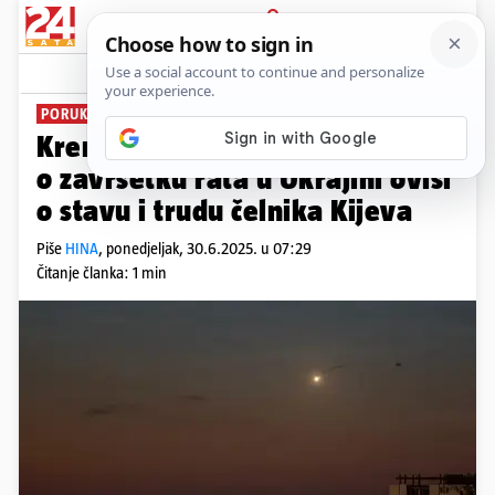
PRIJAVA
News
Komentari
0
PORUKA
Kremlj tvrdi: Brzina pregovora
o završetku rata u Ukrajini ovisi
o stavu i trudu čelnika Kijeva
Piše
HINA
,
ponedjeljak, 30.6.2025. u 07:29
Čitanje članka: 1 min