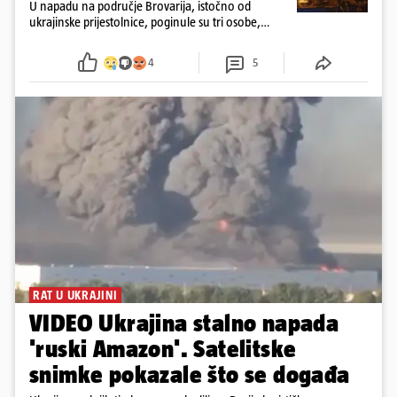
U napadu na područje Brovarija, istočno od
ukrajinske prijestolnice, poginule su tri osobe,
među kojima i jedno dijete
4
5
RAT U UKRAJINI
VIDEO Ukrajina stalno napada
'ruski Amazon'. Satelitske
snimke pokazale što se događa