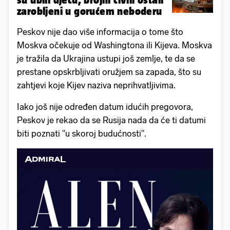
zarobljeni u gorućem neboderu
Peskov nije dao više informacija o tome što
Moskva očekuje od Washingtona ili Kijeva. Moskva
je tražila da Ukrajina ustupi još zemlje, te da se
prestane opskrbljivati oružjem sa zapada, što su
zahtjevi koje Kijev naziva neprihvatljivima.
Iako još nije određen datum idućih pregovora,
Peskov je rekao da se Rusija nada da će ti datumi
biti poznati "u skoroj budućnosti".