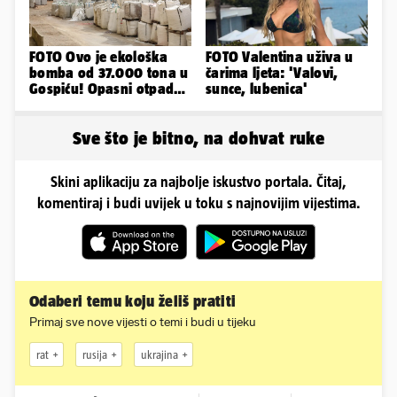
FOTO Ovo je ekološka
FOTO Valentina uživa u
bomba od 37.000 tona u
čarima ljeta: 'Valovi,
Gospiću! Opasni otpad
sunce, lubenica'
prijetnja je i ljudima
Sve što je bitno, na dohvat ruke
Skini aplikaciju za najbolje iskustvo portala. Čitaj,
komentiraj i budi uvijek u toku s najnovijim vijestima.
Odaberi temu koju želiš pratiti
Primaj sve nove vijesti o temi i budi u tijeku
rat
rusija
ukrajina