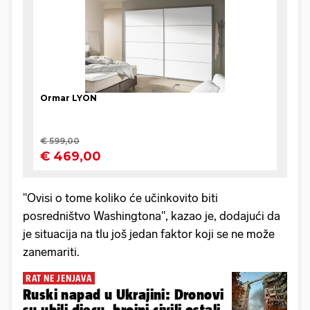
"Ovisi o tome koliko će učinkovito biti
posredništvo Washingtona", kazao je, dodajući da
je situacija na tlu još jedan faktor koji se ne može
zanemariti.
RAT NE JENJAVA
Ruski napad u Ukrajini: Dronovi
su ubili djecu, brojni civili ostali