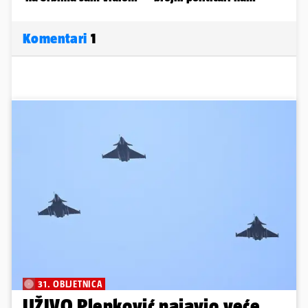
Komentari
1
31. OBLJETNICA
UŽIVO Plenković najavio veće