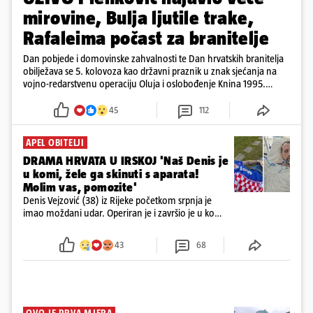
mirovine, Bulja ljutile trake,
Rafaleima počast za branitelje
Dan pobjede i domovinske zahvalnosti te Dan hrvatskih branitelja
obilježava se 5. kolovoza kao državni praznik u znak sjećanja na
vojno-redarstvenu operaciju Oluja i oslobođenje Knina 1995.
godine
45
112
APEL OBITELJI
DRAMA HRVATA U IRSKOJ 'Naš Denis je
u komi, žele ga skinuti s aparata!
Molim vas, pomozite'
Denis Vejzović (38) iz Rijeke početkom srpnja je
imao moždani udar. Operiran je i završio je u komi.
Obitelj ga želi prebaciti u Hrvatsku, kažu kako
tamošnji liječnici ne vjeruju u oporavak: 'Imamo
43
68
72 sata'