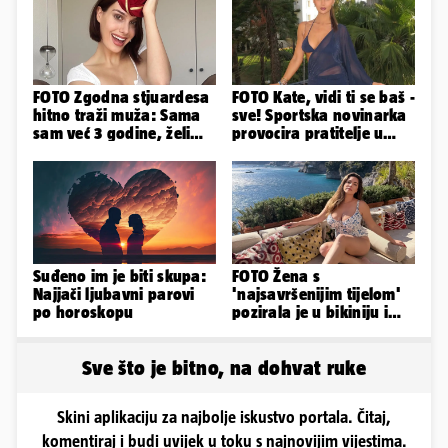
FOTO Zgodna stjuardesa
FOTO Kate, vidi ti se baš -
hitno traži muža: Sama
sve! Sportska novinarka
sam već 3 godine, želim
provocira pratitelje u
da bude stariji...
oskudnim haljinama
Suđeno im je biti skupa:
FOTO Žena s
Najjači ljubavni parovi
'najsavršenijim tijelom'
po horoskopu
pozirala je u bikiniju i
pokazala svoje bujne
obline...
Sve što je bitno, na dohvat ruke
Skini aplikaciju za najbolje iskustvo portala. Čitaj,
komentiraj i budi uvijek u toku s najnovijim vijestima.