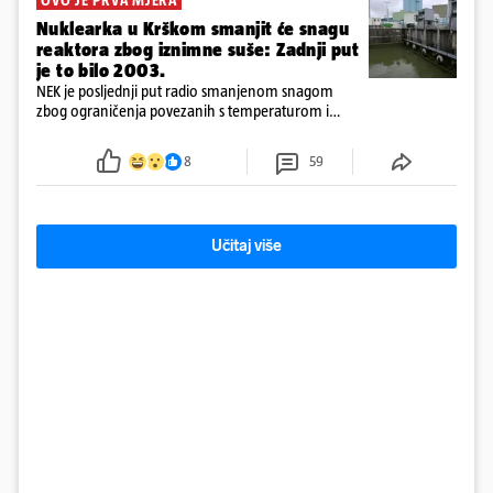
OVO JE PRVA MJERA
Nuklearka u Krškom smanjit će snagu
reaktora zbog iznimne suše: Zadnji put
je to bilo 2003.
NEK je posljednji put radio smanjenom snagom
zbog ograničenja povezanih s temperaturom i
protokom rijeke Save 2003. godine, kada je
smanjenje snage bilo potrebno više od 90 dana.
8
59
Učitaj više