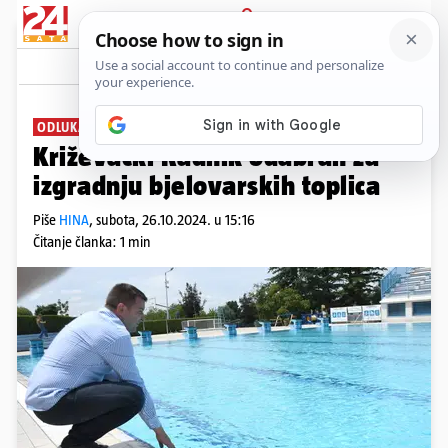
PRIJAVA
News
Komentari
1
ODLUKA
Križevački Radnik odabran za
izgradnju bjelovarskih toplica
Piše
HINA
,
subota, 26.10.2024. u 15:16
Čitanje članka: 1 min