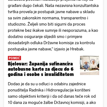
građani dugo čekali. Naša nezavisna konzultantska
tvrtka provela je postupak javne nabave u skladu
sa svim zakonskim normama, transparentno i
studiozno. Željeli smo biti sigurni da proces
protekne bez ikakve sumnje ili nesporazuma, a kao
dodatno osiguranje slijedili smo i primjere
dosadašnjih odluka Državne komisije za kontrolu
postupaka javne nabave,“ izjavio je Hrebak.
POMOĆ
Bjelovar: Županija sufinancira
autobusne karte za djecu do 6
godina i osobe s invaliditetom
Dodao je da su u odluci o odabiru zajednice
ponuditelja Radnika i Hidroregulacije korišteni
samo objektivni kriteriji i da od danas teče rok od
10 dana za moguće žalbe Državnoj komisiji, a ako