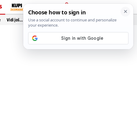
S
PRIJAVA
e
Vidi još…