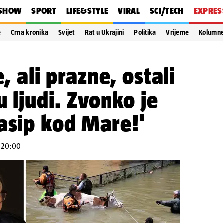
SHOW
SPORT
LIFE&STYLE
VIRAL
SCI/TECH
EXPRES
e
Crna kronika
Svijet
Rat u Ukrajini
Politika
Vrijeme
Kolumn
e, ali prazne, ostali
u ljudi. Zvonko je
asip kod Mare!'
u 20:00