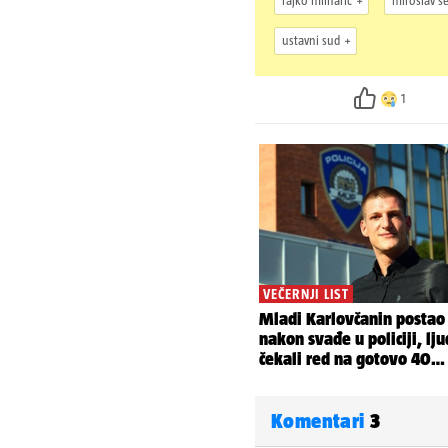
rajko mlinarić
miroslav š
ustavni sud
1
Komentari
3