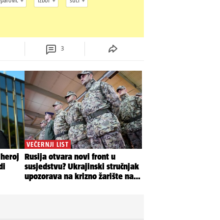
eparović
izbor
suci
3