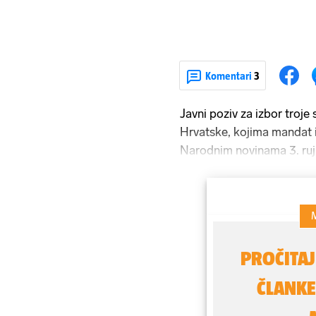
Komentari
3
Javni poziv za izbor troj
Hrvatske, kojima mandat is
Narodnim novinama 3. rujn
prijaviti u roku od 30 dana