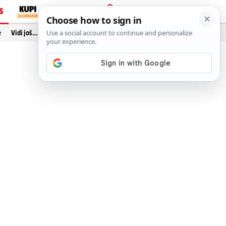
S
PRIJAVA
e
Vidi još…