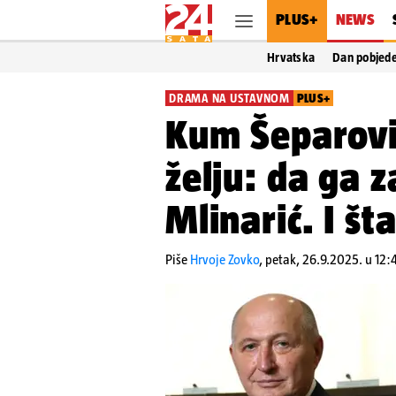
PLUS+
NEWS
Hrvatska
Dan pobjed
DRAMA NA USTAVNOM
PLUS+
Kum Šeparović
želju: da ga z
Mlinarić. I št
Piše
Hrvoje Zovko
,
petak, 26.9.2025. u 12: