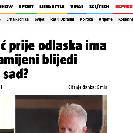
SHOW
SPORT
LIFE&STYLE
VIRAL
SCI/TECH
EXPRES
e
Crna kronika
Svijet
Rat u Ukrajini
Politika
Vrijeme
Kolumn
 prije odlaska ima
amijeni blijedi
a sad?
41
Čitanje članka: 6 min