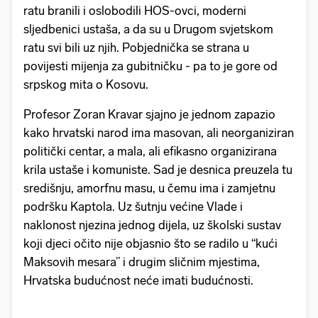
ratu branili i oslobodili HOS-ovci, moderni
sljedbenici ustaša, a da su u Drugom svjetskom
ratu svi bili uz njih. Pobjednička se strana u
povijesti mijenja za gubitničku - pa to je gore od
srpskog mita o Kosovu.
Profesor Zoran Kravar sjajno je jednom zapazio
kako hrvatski narod ima masovan, ali neorganiziran
politički centar, a mala, ali efikasno organizirana
krila ustaše i komuniste. Sad je desnica preuzela tu
središnju, amorfnu masu, u čemu ima i zamjetnu
podršku Kaptola. Uz šutnju većine Vlade i
naklonost njezina jednog dijela, uz školski sustav
koji djeci očito nije objasnio što se radilo u “kući
Maksovih mesara” i drugim sličnim mjestima,
Hrvatska budućnost neće imati budućnosti.