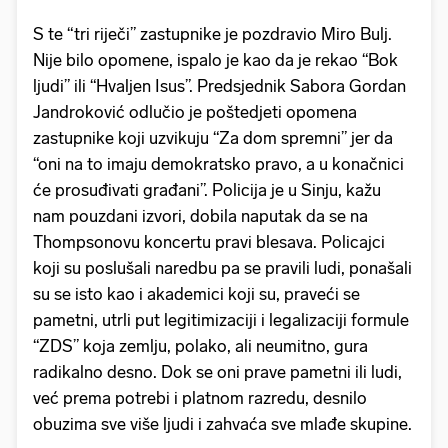
S te “tri riječi” zastupnike je pozdravio Miro Bulj.
Nije bilo opomene, ispalo je kao da je rekao “Bok
ljudi” ili “Hvaljen Isus”. Predsjednik Sabora Gordan
Jandroković odlučio je poštedjeti opomena
zastupnike koji uzvikuju “Za dom spremni” jer da
“oni na to imaju demokratsko pravo, a u konačnici
će prosuđivati građani”. Policija je u Sinju, kažu
nam pouzdani izvori, dobila naputak da se na
Thompsonovu koncertu pravi blesava. Policajci
koji su poslušali naredbu pa se pravili ludi, ponašali
su se isto kao i akademici koji su, praveći se
pametni, utrli put legitimizaciji i legalizaciji formule
“ZDS” koja zemlju, polako, ali neumitno, gura
radikalno desno. Dok se oni prave pametni ili ludi,
već prema potrebi i platnom razredu, desnilo
obuzima sve više ljudi i zahvaća sve mlađe skupine.