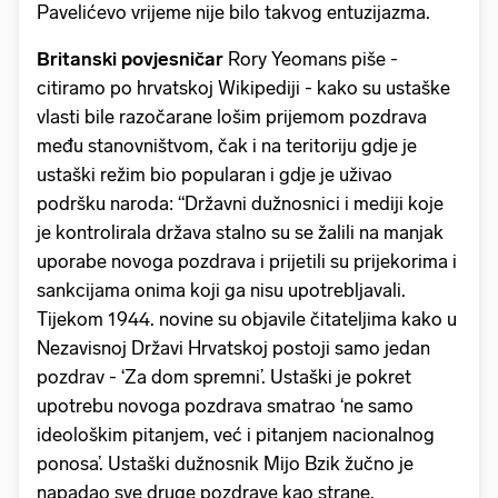
Pavelićevo vrijeme nije bilo takvog entuzijazma.
Britanski povjesničar
Rory Yeomans piše -
citiramo po hrvatskoj Wikipediji - kako su ustaške
vlasti bile razočarane lošim prijemom pozdrava
među stanovništvom, čak i na teritoriju gdje je
ustaški režim bio popularan i gdje je uživao
podršku naroda: “Državni dužnosnici i mediji koje
je kontrolirala država stalno su se žalili na manjak
uporabe novoga pozdrava i prijetili su prijekorima i
sankcijama onima koji ga nisu upotrebljavali.
Tijekom 1944. novine su objavile čitateljima kako u
Nezavisnoj Državi Hrvatskoj postoji samo jedan
pozdrav - ‘Za dom spremni’. Ustaški je pokret
upotrebu novoga pozdrava smatrao ‘ne samo
ideološkim pitanjem, već i pitanjem nacionalnog
ponosa’. Ustaški dužnosnik Mijo Bzik žučno je
napadao sve druge pozdrave kao strane,