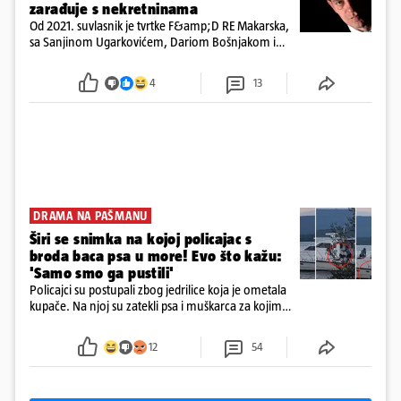
zarađuje s nekretninama
Od 2021. suvlasnik je tvrtke F&amp;D RE Makarska,
sa Sanjinom Ugarkovićem, Dariom Bošnjakom i
Dobrislavom Hrkaćem. Tvrtka je registrirana za
poslovanje nekretninama, a od osnutka nema
4
13
zaposlenih
DRAMA NA PAŠMANU
Širi se snimka na kojoj policajac s
broda baca psa u more! Evo što kažu:
'Samo smo ga pustili'
Policajci su postupali zbog jedrilice koja je ometala
kupače. Na njoj su zatekli psa i muškarca za kojim
se od ranije trage. Muškarac je pružao otpor te su
ga uhitili, a psa je preuzeo komunalni redar
12
54