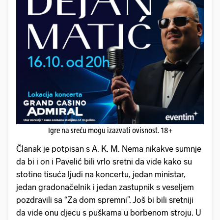
Igre na sreću mogu izazvati ovisnost. 18+
Članak je potpisan s A. K. M. Nema nikakve sumnje
da bi i on i Pavelić bili vrlo sretni da vide kako su
stotine tisuća ljudi na koncertu, jedan ministar,
jedan gradonačelnik i jedan zastupnik s veseljem
pozdravili sa “Za dom spremni”. Još bi bili sretniji
da vide onu djecu s puškama u borbenom stroju. U