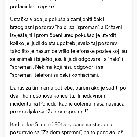
podaničke i ropske”.
Ustaška vlada je pokušala zamijeniti čak i
brzoglasni pozdrav “halo” sa “spreman”, a Državni
izvještajni i promičbeni ured pokušao je utvrditi
koliko je ljudi doista upotrebljavalo taj pozdrav
tako što je nasumice vršio telefonske pozive koji su
se snimali i bilježio jesu li ljudi odgovarali s “halo” ili
“spreman”. Nekima koji nisu odgovorili sa
“spreman” telefoni su čak i konfiscirani.
Danas za tim nema potrebe, barem ako je suditi po
dva Thompsonova koncerta, ili nedavnom
incidentu na Poljudu, kad je golema masa navijača
pozdravljala sa “Za dom spremni!”.
Kad je Joe Šimunić 2013. godine na stadionu
pozdravio sa “Za dom spremni”, pa to ponovio još