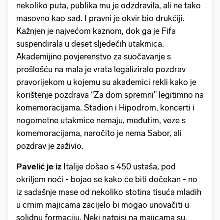
nekoliko puta, publika mu je odzdravila, ali ne tako
masovno kao sad. I pravni je okvir bio drukčiji.
Kažnjen je najvećom kaznom, dok ga je Fifa
suspendirala u deset sljedećih utakmica.
Akademijino povjerenstvo za suočavanje s
prošlošću na mala je vrata legaliziralo pozdrav
pravorijekom u kojemu su akademici rekli kako je
korištenje pozdrava “Za dom spremni” legitimno na
komemoracijama. Stadion i Hipodrom, koncerti i
nogometne utakmice nemaju, međutim, veze s
komemoracijama, naročito je nema Sabor, ali
pozdrav je zaživio.
Pavelić je iz
Italije došao s 450 ustaša, pod
okriljem noći - bojao se kako će biti dočekan - no
iz sadašnje mase od nekoliko stotina tisuća mladih
u crnim majicama zacijelo bi mogao unovačiti u
solidnu formaciju. Neki natpisi na majicama su,