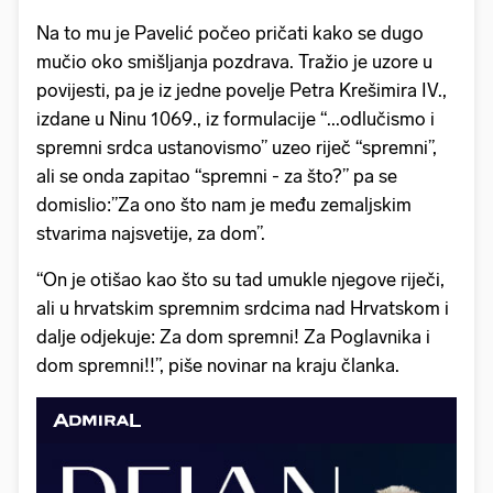
Na to mu je Pavelić počeo pričati kako se dugo
mučio oko smišljanja pozdrava. Tražio je uzore u
povijesti, pa je iz jedne povelje Petra Krešimira IV.,
izdane u Ninu 1069., iz formulacije “...odlučismo i
spremni srdca ustanovismo” uzeo riječ “spremni”,
ali se onda zapitao “spremni - za što?” pa se
domislio:”Za ono što nam je među zemaljskim
stvarima najsvetije, za dom”.
“On je otišao kao što su tad umukle njegove riječi,
ali u hrvatskim spremnim srdcima nad Hrvatskom i
dalje odjekuje: Za dom spremni! Za Poglavnika i
dom spremni!!”, piše novinar na kraju članka.