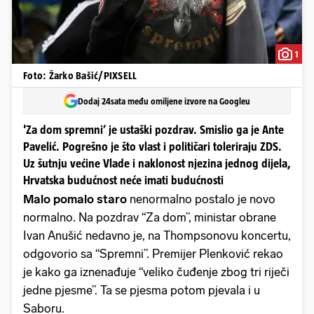
1
Foto: Žarko Bašić/PIXSELL
Dodaj 24sata među omiljene izvore na Googleu
'Za dom spremni’ je ustaški pozdrav. Smislio ga je Ante
Pavelić. Pogrešno je što vlast i političari toleriraju ZDS.
Uz šutnju većine Vlade i naklonost njezina jednog dijela,
Hrvatska budućnost neće imati budućnosti
Malo pomalo staro
nenormalno postalo je novo
normalno. Na pozdrav “Za dom”, ministar obrane
Ivan Anušić nedavno je, na Thompsonovu koncertu,
odgovorio sa “Spremni”. Premijer Plenković rekao
je kako ga iznenađuje “veliko čuđenje zbog tri riječi
jedne pjesme”. Ta se pjesma potom pjevala i u
Saboru.