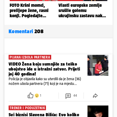
Komentari
208
PIJANA IZBOLA PARTNERA
VIDEO Žena koju sumnjiče za teško
ubojstvo ide u istražni zatvor. Prijeti
joj 40 godina!
Policija je objavila kako su utvrdili da je žena (36)
nožem ubola partnera (71) koji je na mjestu
preminuo. Imala je 2,03 promila. U nedjelju su je
ispitali i poslali u istražni zatvor
1
44
TRENER I PODUZETNIK
Svi biznisi Slavena Bilića: Evo koliko