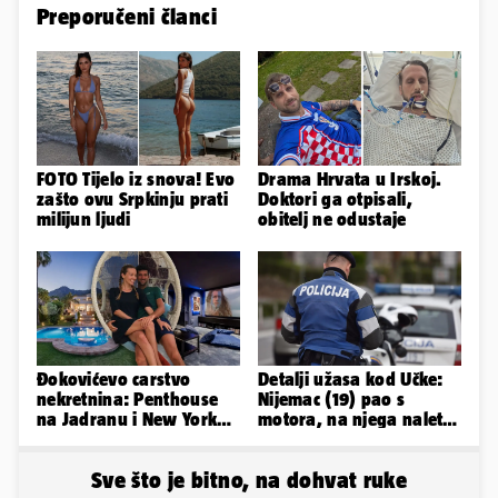
Preporučeni članci
FOTO Tijelo iz snova! Evo
Drama Hrvata u Irskoj.
zašto ovu Srpkinju prati
Doktori ga otpisali,
milijun ljudi
obitelj ne odustaje
Đokovićevo carstvo
Detalji užasa kod Učke:
nekretnina: Penthouse
Nijemac (19) pao s
na Jadranu i New Yorku,
motora, na njega naletio
španjolska vila, hoteli...
automobil. Poginuo je
Sve što je bitno, na dohvat ruke