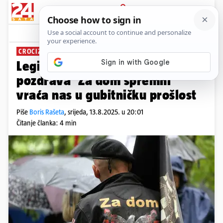
PRIJAVA
News
Komentari
208
CROCIZAM
Legitimizacija i legalizacija
pozdrava ‘Za dom spremni’
vraća nas u gubitničku prošlost
Piše
Boris Rašeta
,
srijeda, 13.8.2025. u 20:01
Čitanje članka: 4 min