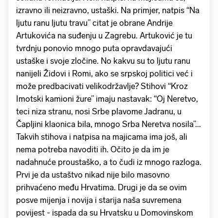
izravno ili neizravno, ustaški. Na primjer, natpis “Na
ljutu ranu ljutu travu” citat je obrane Andrije
Artukovića na suđenju u Zagrebu. Artuković je tu
tvrdnju ponovio mnogo puta opravdavajući
ustaške i svoje zločine. No kakvu su to ljutu ranu
nanijeli Židovi i Romi, ako se srpskoj politici već i
može predbacivati velikodržavlje? Stihovi “Kroz
Imotski kamioni žure” imaju nastavak: “Oj Neretvo,
teci niza stranu, nosi Srbe plavome Jadranu, u
Čapljini klaonica bila, mnogo Srba Neretva nosila”...
Takvih stihova i natpisa na majicama ima još, ali
nema potreba navoditi ih. Očito je da im je
nadahnuće proustaško, a to čudi iz mnogo razloga.
Prvi je da ustaštvo nikad nije bilo masovno
prihvaćeno među Hrvatima. Drugi je da se ovim
posve mijenja i novija i starija naša suvremena
povijest - ispada da su Hrvatsku u Domovinskom