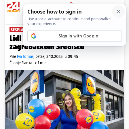
PRIJAVA
News
Komentari
0
BESPLATAN PARKING
Lidl otvorio svoja vrata i u
zagrebačkom Središću
Piše
Iva Tomas
,
petak, 3.10.2025. u 09:45
Čitanje članka: < 1 min