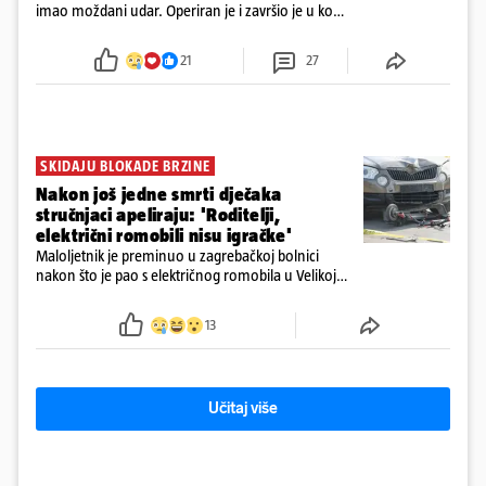
imao moždani udar. Operiran je i završio je u komi.
Obitelj ga želi prebaciti u Hrvatsku, kažu kako
tamošnji liječnici ne vjeruju u oporavak: 'Imamo
21
27
72 sata'
SKIDAJU BLOKADE BRZINE
Nakon još jedne smrti dječaka
stručnjaci apeliraju: 'Roditelji,
električni romobili nisu igračke'
Maloljetnik je preminuo u zagrebačkoj bolnici
nakon što je pao s električnog romobila u Velikoj
Gorici. Liječnici: ‘Ozljede su sve jezivije’
13
Učitaj više