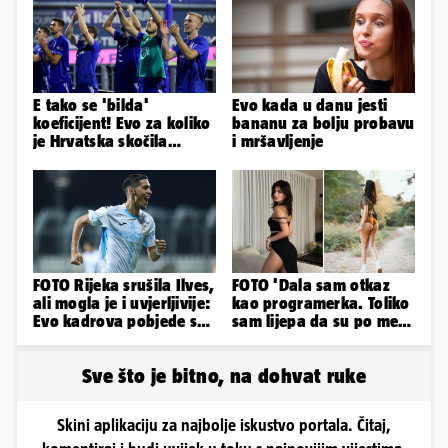
E tako se 'bilda'
Evo kada u danu jesti
koeficijent! Evo za koliko
bananu za bolju probavu
je Hrvatska skočila
i mršavljenje
nakon pobjeda naših
klubova
FOTO Rijeka srušila Ilves,
FOTO 'Dala sam otkaz
ali mogla je i uvjerljivije:
kao programerka. Toliko
Evo kadrova pobjede s
sam lijepa da su po meni
Rujevice
napravili lutku'
Sve što je bitno, na dohvat ruke
Skini aplikaciju za najbolje iskustvo portala. Čitaj,