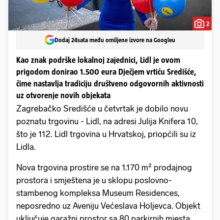
2
Dodaj 24sata među omiljene izvore na Googleu
Kao znak podrške lokalnoj zajednici, Lidl je ovom
prigodom donirao 1.500 eura Dječjem vrtiću Središće,
čime nastavlja tradiciju društveno odgovornih aktivnosti
uz otvorenje novih objekata
Zagrebačko Središće u četvrtak je dobilo novu
poznatu trgovinu - Lidl, na adresi Julija Knifera 10,
što je 112. Lidl trgovina u Hrvatskoj, priopćili su iz
Lidla.
Nova trgovina prostire se na 1.170 m² prodajnog
prostora i smještena je u sklopu poslovno-
stambenog kompleksa Museum Residences,
neposredno uz Aveniju Većeslava Holjevca. Objekt
uključuje garažni prostor sa 80 parkirnih mjesta,