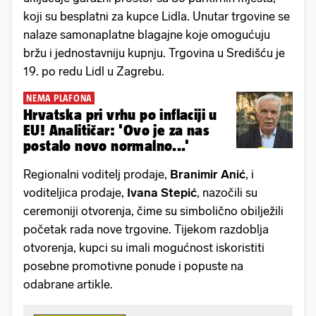
koji su besplatni za kupce Lidla. Unutar trgovine se
nalaze samonaplatne blagajne koje omogućuju
bržu i jednostavniju kupnju. Trgovina u Središću je
19. po redu Lidl u Zagrebu.
NEMA PLAFONA
Hrvatska pri vrhu po inflaciji u
EU! Analitičar: 'Ovo je za nas
postalo novo normalno...'
Regionalni voditelj prodaje,
Branimir Anić
, i
voditeljica prodaje,
Ivana Stepić
, nazočili su
ceremoniji otvorenja, čime su simbolično obilježili
početak rada nove trgovine. Tijekom razdoblja
otvorenja, kupci su imali mogućnost iskoristiti
posebne promotivne ponude i popuste na
odabrane artikle.