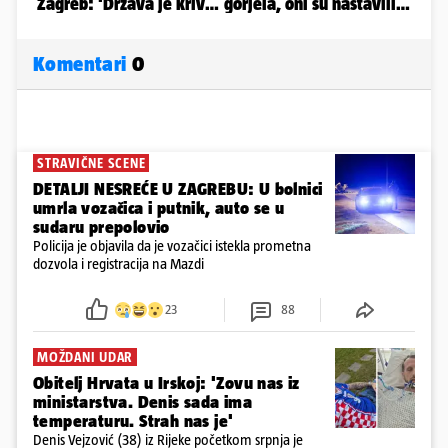
Komentari
0
STRAVIČNE SCENE
DETALJI NESREĆE U ZAGREBU: U bolnici
umrla vozačica i putnik, auto se u
sudaru prepolovio
Policija je objavila da je vozačici istekla prometna
dozvola i registracija na Mazdi
23
88
MOŽDANI UDAR
Obitelj Hrvata u Irskoj: 'Zovu nas iz
ministarstva. Denis sada ima
temperaturu. Strah nas je'
Denis Vejzović (38) iz Rijeke početkom srpnja je