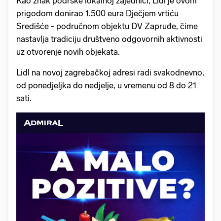
Kao znak podrške lokalnoj zajednici, Lidl je ovom
prigodom donirao 1.500 eura Dječjem vrtiću
Središće - područnom objektu DV Zapruđe, čime
nastavlja tradiciju društveno odgovornih aktivnosti
uz otvorenje novih objekata.
Lidl na novoj zagrebačkoj adresi radi svakodnevno,
od ponedjeljka do nedjelje, u vremenu od 8 do 21
sati.