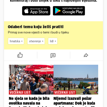
komentiraj i budi uvijek u toku s najnovijim vijestima.
Odaberi temu koju želiš pratiti
Primaj sve nove vijesti o temi i budi u tijeku
hrvatska
otvorenje
lidl