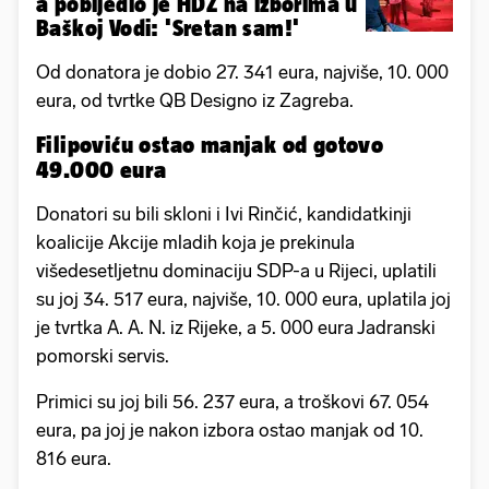
a pobijedio je HDZ na izborima u
Baškoj Vodi: 'Sretan sam!'
Od donatora je dobio 27. 341 eura, najviše, 10. 000
eura, od tvrtke QB Designo iz Zagreba.
Filipoviću ostao manjak od gotovo
49.000 eura
Donatori su bili skloni i Ivi Rinčić, kandidatkinji
koalicije Akcije mladih koja je prekinula
višedesetljetnu dominaciju SDP-a u Rijeci, uplatili
su joj 34. 517 eura, najviše, 10. 000 eura, uplatila joj
je tvrtka A. A. N. iz Rijeke, a 5. 000 eura Jadranski
pomorski servis.
Primici su joj bili 56. 237 eura, a troškovi 67. 054
eura, pa joj je nakon izbora ostao manjak od 10.
816 eura.