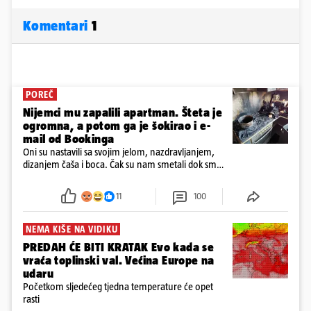
Komentari
1
POREČ
Nijemci mu zapalili apartman. Šteta je
ogromna, a potom ga je šokirao i e-
mail od Bookinga
Oni su nastavili sa svojim jelom, nazdravljanjem,
dizanjem čaša i boca. Čak su nam smetali dok smo
u panici kupili crijeva kako bismo pokušali ugasiti
požar, rekao je vlasnik
11
100
NEMA KIŠE NA VIDIKU
PREDAH ĆE BITI KRATAK Evo kada se
vraća toplinski val. Većina Europe na
udaru
Početkom sljedećeg tjedna temperature će opet
rasti