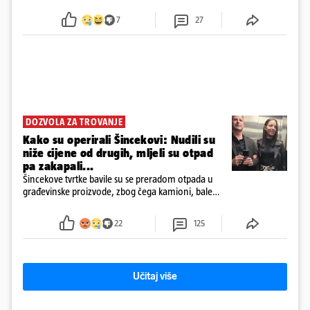
7
27
DOZVOLA ZA TROVANJE
Kako su operirali Šincekovi: Nudili su
niže cijene od drugih, mljeli su otpad
pa zakapali...
Šincekove tvrtke bavile su se preradom otpada u
građevinske proizvode, zbog čega kamioni, bale
plastike i samljeveni materijal dugo nisu izazivali
sumnju
22
125
Učitaj više