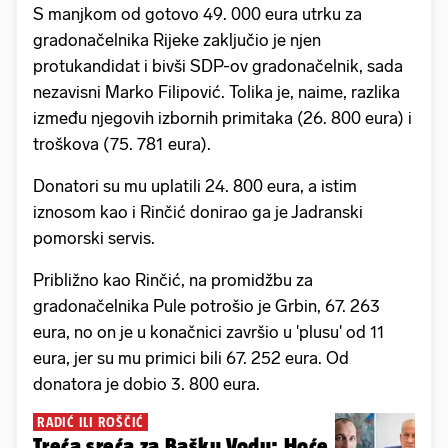
S manjkom od gotovo 49. 000 eura utrku za
gradonačelnika Rijeke zaključio je njen
protukandidat i bivši SDP-ov gradonačelnik, sada
nezavisni Marko Filipović. Tolika je, naime, razlika
između njegovih izbornih primitaka (26. 800 eura) i
troškova (75. 781 eura).
Donatori su mu uplatili 24. 800 eura, a istim
iznosom kao i Rinčić donirao ga je Jadranski
pomorski servis.
Približno kao Rinčić, na promidžbu za
gradonačelnika Pule potrošio je Grbin, 67. 263
eura, no on je u konačnici završio u 'plusu' od 11
eura, jer su mu primici bili 67. 252 eura. Od
donatora je dobio 3. 800 eura.
RADIĆ ILI ROŠČIĆ
Treća sreća za Bašku Vodu: Hoće