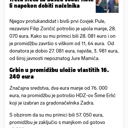
li napokon dobiti načelnika
Njegov protukandidat i bivši prvi čovjek Pule,
nezavisni Filip Zoričić potrošio je upola manje, 28.
070 eura. Kako su mu primici bili 28. 081 euro i on
je promidžbu završio s viškom od 11, 64 eura. Od
donatora je dobio 27. 081 eura, najviše, 3. 981 eura,
od široj javnosti nepoznatog Jure Mamića.
Grbin u promidžbu uložio vlastitih 16.
240 eura
Značajna sredstva, dva eura manje od 76. 000
eura, na promidžbu je potrošio HDZ-ov Šime Erlić
koji je izabran za gradonačelnika Zadra.
S obzirom da su mu primici bili 57. 050 eura,
promidžbu je zaključio s manjkom od gotovo