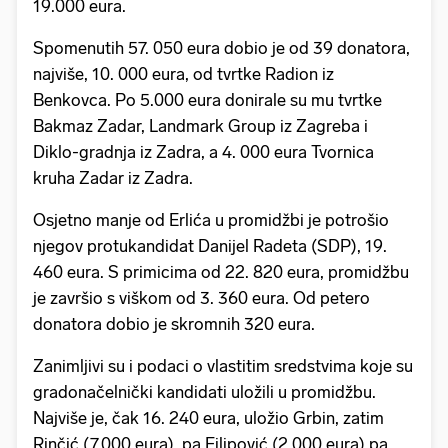
19.000 eura.
Spomenutih 57. 050 eura dobio je od 39 donatora,
najviše, 10. 000 eura, od tvrtke Radion iz
Benkovca. Po 5.000 eura donirale su mu tvrtke
Bakmaz Zadar, Landmark Group iz Zagreba i
Diklo-gradnja iz Zadra, a 4. 000 eura Tvornica
kruha Zadar iz Zadra.
Osjetno manje od Erlića u promidžbi je potrošio
njegov protukandidat Danijel Radeta (SDP), 19.
460 eura. S primicima od 22. 820 eura, promidžbu
je završio s viškom od 3. 360 eura. Od petero
donatora dobio je skromnih 320 eura.
Zanimljivi su i podaci o vlastitim sredstvima koje su
gradonačelnički kandidati uložili u promidžbu.
Najviše je, čak 16. 240 eura, uložio Grbin, zatim
Rinčić (7.000 eura), pa Filipović (2.000 eura) pa