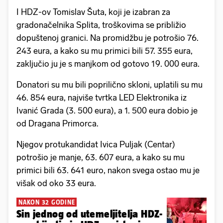
I HDZ-ov Tomislav Šuta, koji je izabran za
gradonačelnika Splita, troškovima se približio
dopuštenoj granici. Na promidžbu je potrošio 76.
243 eura, a kako su mu primici bili 57. 355 eura,
zaključio ju je s manjkom od gotovo 19. 000 eura.
Donatori su mu bili poprilično skloni, uplatili su mu
46. 854 eura, najviše tvrtka LED Elektronika iz
Ivanić Grada (3. 500 eura), a 1. 500 eura dobio je
od Dragana Primorca.
Njegov protukandidat Ivica Puljak (Centar)
potrošio je manje, 63. 607 eura, a kako su mu
primici bili 63. 641 euro, nakon svega ostao mu je
višak od oko 33 eura.
NAKON 32 GODINE
Sin jednog od utemeljitelja HDZ-