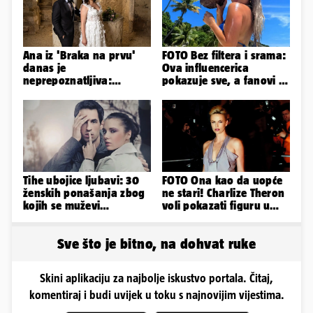
Ana iz 'Braka na prvu'
FOTO Bez filtera i srama:
danas je
Ova influencerica
neprepoznatljiva:
pokazuje sve, a fanovi je
Odselila je iz Hrvatske, a
naprosto obožavaju!
ovako sad izgleda
Tihe ubojice ljubavi: 30
FOTO Ona kao da uopće
ženskih ponašanja zbog
ne stari! Charlize Theron
kojih se muževi
voli pokazati figuru u
emocionalno distanciraju
golišavim izdanjima...
Sve što je bitno, na dohvat ruke
Skini aplikaciju za najbolje iskustvo portala. Čitaj,
komentiraj i budi uvijek u toku s najnovijim vijestima.