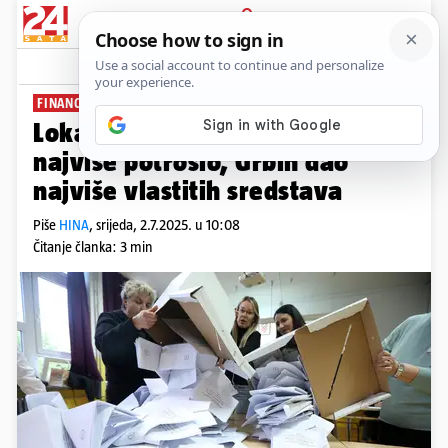
PRIJAVA
News
Komentari
1
FINANCIJE
Lokalni izbori: Tomašević
najviše potrošio, Grbin dao
najviše vlastitih sredstava
Piše
HINA
,
srijeda, 2.7.2025. u 10:08
Čitanje članka: 3 min