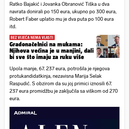
Ratko Bajakić i Jovanka Obranović Tiška u dva
navrata donirali po 150 eura, ukupno po 300 eura,
Robert Faber uplatio mu je dva puta po 100 eura
itd.
BEZ VIJEĆA NEMA VLASTI
Gradonačelnici na mukama:
Njihova većina je u manjini, dali
bi sve što imaju za ruku više
Upola manje, 67. 237 eura, potrošila je njegova
protukandidatkinja, nezavisna Marija Selak
Raspudić. S obzirom da su joj primici iznosili 67.
237 eura promidžbu je zaključila sa viškom od 270
eura.