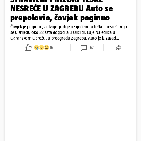
NESREĆE U ZAGREBU Auto se
prepolovio, čovjek poginuo
Čovjek je poginuo, a dvoje ljudi je ozlijeđeno u teškoj nesreći koja
se u srijedu oko 22 sata dogodila u Ulici dr. Luje Naletilića u
Odranskom Obrežu, u predgrađu Zagreba. Auto je iz zasad
neutvrđenih razloga sletio s kolnika, a od siline udara vozilo se
15
57
prepolovilo.