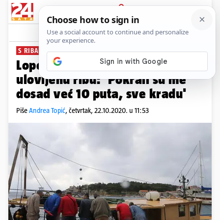
PRIJAVA
News
Komentari
4
S RIBARICE U MAKARSKOJ
Lopovi mu s broda ukrali svu
ulovljenu ribu: 'Pokrali su me
dosad već 10 puta, sve kradu'
Piše
Andrea Topić
,
četvrtak, 22.10.2020. u 11:53