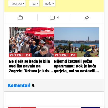
makarska
riba
krađa
4
Komentari
4