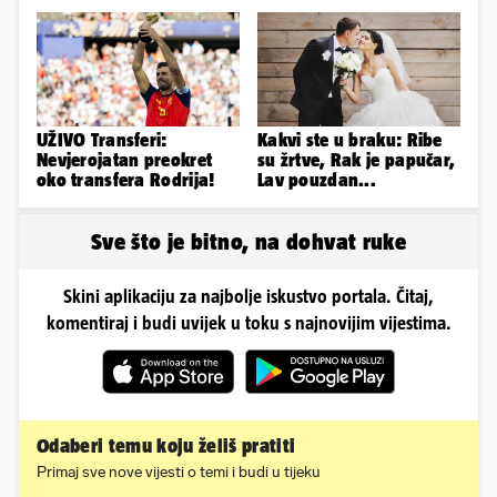
napravili lutku'
pokazala svoje bujne
obline...
UŽIVO Transferi:
Kakvi ste u braku: Ribe
Nevjerojatan preokret
su žrtve, Rak je papučar,
oko transfera Rodrija!
Lav pouzdan...
Sve što je bitno, na dohvat ruke
Skini aplikaciju za najbolje iskustvo portala. Čitaj,
komentiraj i budi uvijek u toku s najnovijim vijestima.
Odaberi temu koju želiš pratiti
Primaj sve nove vijesti o temi i budi u tijeku