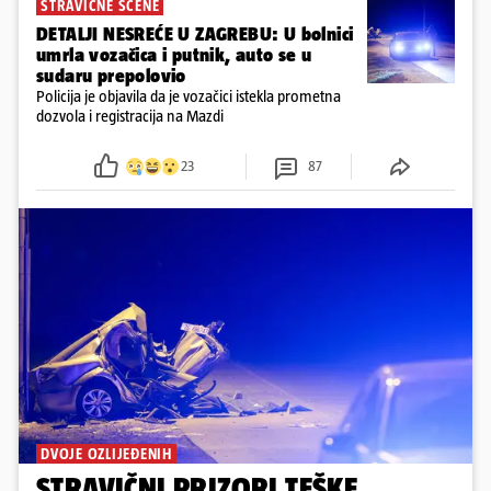
STRAVIČNE SCENE
DETALJI NESREĆE U ZAGREBU: U bolnici
umrla vozačica i putnik, auto se u
sudaru prepolovio
Policija je objavila da je vozačici istekla prometna
dozvola i registracija na Mazdi
23
87
DVOJE OZLIJEĐENIH
STRAVIČNI PRIZORI TEŠKE