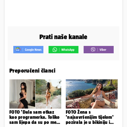
Prati naše kanale
Preporučeni članci
FOTO 'Dala sam otkaz
FOTO Žena s
kao programerka. Toliko
'najsavršenijim tijelom'
sam lijepa da su po meni
pozirala je u bikiniju i