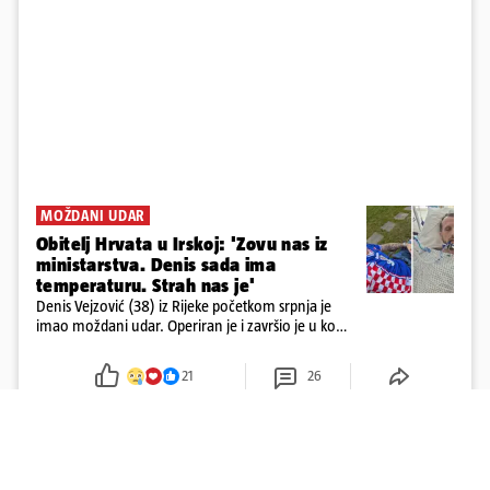
MOŽDANI UDAR
Obitelj Hrvata u Irskoj: 'Zovu nas iz
ministarstva. Denis sada ima
temperaturu. Strah nas je'
Denis Vejzović (38) iz Rijeke početkom srpnja je
imao moždani udar. Operiran je i završio je u komi.
Obitelj ga želi prebaciti u Hrvatsku, kažu kako
tamošnji liječnici ne vjeruju u oporavak: 'Imamo
21
26
72 sata'
Učitaj više