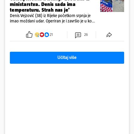
ministarstva. Denis sada ima
temperaturu. Strah nas je'
Denis Vejzović (38) iz Rijeke početkom srpnja je
imao moždani udar. Operiran je i završio je u komi.
Obitelj ga želi prebaciti u Hrvatsku, kažu kako
tamošnji liječnici ne vjeruju u oporavak: 'Imamo
21
26
72 sata'
Učitaj više