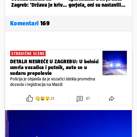
Komentari
169
STRAVIČNE SCENE
DETALJI NESREĆE U ZAGREBU: U bolnici
umrla vozačica i putnik, auto se u
sudaru prepolovio
Policija je objavila da je vozačici istekla prometna
dozvola i registracija na Mazdi
23
87