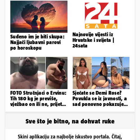
Najnovije vijesti iz
Suđeno im je biti skupa:
Hrvatske i svijeta |
Najjači ljubavni parovi
24sata
po horoskopu
FOTO Stručnjaci o Ervinu:
Sjećate se Demi Rose?
Tih 180 kg je previše,
Povukla se iz javnosti, a
vježbao on ili ne, prijete
sad ponovno pokazuje
mu mnoge komplikacije
obline. Ovako izgleda
Sve što je bitno, na dohvat ruke
Skini aplikaciju za najbolje iskustvo portala. Čitaj,