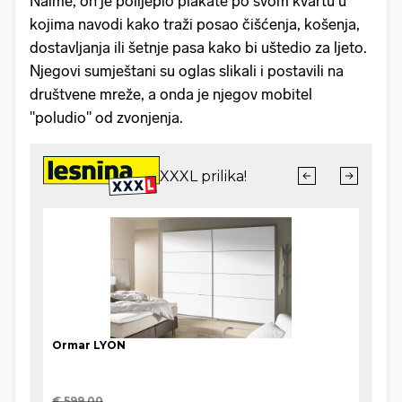
Naime, on je polijepio plakate po svom kvartu u
kojima navodi kako traži posao čišćenja, košenja,
dostavljanja ili šetnje pasa kako bi uštedio za ljeto.
Njegovi sumještani su oglas slikali i postavili na
društvene mreže, a onda je njegov mobitel
"poludio" od zvonjenja.