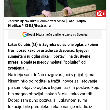
5
Zagreb: Dječak Lukas Golubić traži posao |
Foto: Zeljko
Hladika/PIXSELL/ilustracija
Dodaj 24sata među omiljene izvore na Googleu
Lukas Golubić (15) iz Zagreba objavio je oglas u kojem
traži posao kako bi uštedio za džeparac. Njegovi
sumještani su oglas slikali i postavili na društvene
mreže, a onda je njegov mobitel "poludio" od
zvonjenja...
Na ideju sam došao razgovarajući s prijateljima.
Nisam htio od roditelja tražiti novce za ljetovanje
pa sam objavio oglas u kojem tražim poslove koje
bih mogao obavljati nakon škole i tako zaraditi.
Dobio sam puno poziva, ali uglavnom su mi
lokacije bile predaleke, rekao nam je mladić iz