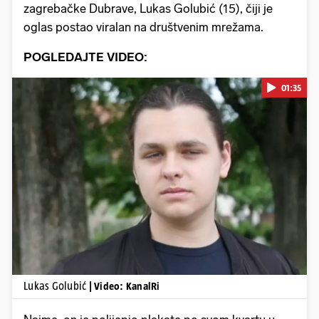
zagrebačke Dubrave, Lukas Golubić (15), čiji je
oglas postao viralan na društvenim mrežama.
POGLEDAJTE VIDEO:
01:35
Pokretanje videa...
Lukas Golubić
| Video: KanalRi