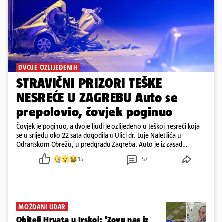
DVOJE OZLIJEĐENIH
STRAVIČNI PRIZORI TEŠKE
NESREĆE U ZAGREBU Auto se
prepolovio, čovjek poginuo
Čovjek je poginuo, a dvoje ljudi je ozlijeđeno u teškoj nesreći koja
se u srijedu oko 22 sata dogodila u Ulici dr. Luje Naletilića u
Odranskom Obrežu, u predgrađu Zagreba. Auto je iz zasad
neutvrđenih razloga sletio s kolnika, a od siline udara vozilo se
15
57
prepolovilo.
MOŽDANI UDAR
Obitelj Hrvata u Irskoj: 'Zovu nas iz