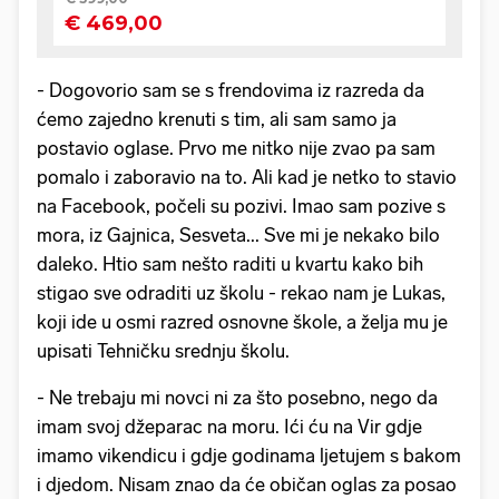
- Dogovorio sam se s frendovima iz razreda da
ćemo zajedno krenuti s tim, ali sam samo ja
postavio oglase. Prvo me nitko nije zvao pa sam
pomalo i zaboravio na to. Ali kad je netko to stavio
na Facebook, počeli su pozivi. Imao sam pozive s
mora, iz Gajnica, Sesveta... Sve mi je nekako bilo
daleko. Htio sam nešto raditi u kvartu kako bih
stigao sve odraditi uz školu - rekao nam je Lukas,
koji ide u osmi razred osnovne škole, a želja mu je
upisati Tehničku srednju školu.
- Ne trebaju mi novci ni za što posebno, nego da
imam svoj džeparac na moru. Ići ću na Vir gdje
imamo vikendicu i gdje godinama ljetujem s bakom
i djedom. Nisam znao da će običan oglas za posao