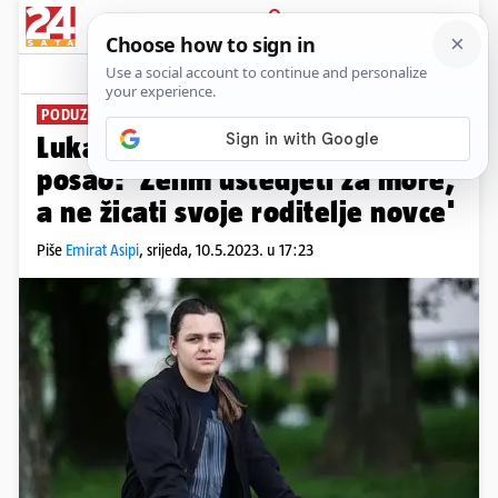
PRIJAVA
News
Komentari
169
PODUZETNI MLADIĆ
Lukas (15) objavio oglas da traži
posao: 'Želim uštedjeti za more,
a ne žicati svoje roditelje novce'
Piše
Emirat Asipi
,
srijeda, 10.5.2023. u 17:23