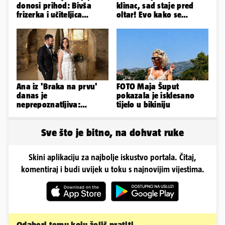
donosi prihod: Bivša
klinac, sad staje pred
frizerka i učiteljica
oltar! Evo kako se
oblinama je zapalila
mijenjao jedan od
Instagram
najvećih...
Ana iz 'Braka na prvu'
FOTO Maja Šuput
danas je
pokazala je isklesano
neprepoznatljiva:
tijelo u bikiniju
Odselila je iz Hrvatske, a
ovako sad izgleda
Sve što je bitno, na dohvat ruke
Skini aplikaciju za najbolje iskustvo portala. Čitaj,
komentiraj i budi uvijek u toku s najnovijim vijestima.