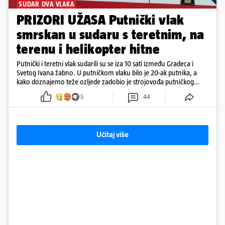
SUDAR DVA VLAKA
PRIZORI UŽASA Putnički vlak
smrskan u sudaru s teretnim, na
terenu i helikopter hitne
Putnički i teretni vlak sudarili su se iza 10 sati između Gradeca i
Svetog Ivana žabno. U putničkom vlaku bilo je 20-ak putnika, a
kako doznajemo teže ozljede zadobio je strojovođa putničkog
vlaka. Zatvoren je promet, a fotoreporteri Prigorskog objavili su
5
44
prve snimke s mjesta sudara
Učitaj više