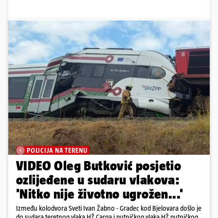
POLICIJA NA TERENU
VIDEO Oleg Butković posjetio
ozlijeđene u sudaru vlakova:
'Nitko nije životno ugrožen...'
Između kolodvora Sveti Ivan Žabno - Gradec kod Bjelovara došlo je
do sudara teretnog vlaka HŽ Carga i putničkog vlaka HŽ putničkog