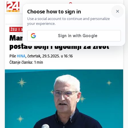
PRIJAVA
News
Komentari
0
ŽELI I 3. MANDAT
Mandić: Karlovac u četiri godine
postao bolji i ugodniji za život
Piše
HINA
,
četvrtak, 29.5.2025. u 16:16
Čitanje članka: 1 min