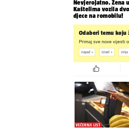
Nevjerojatno. Žena 
Kaštelima vozila dv
djece na romobilu!
Odaberi temu koju ž
Primaj sve nove vijesti o
napad
izrael
sirija