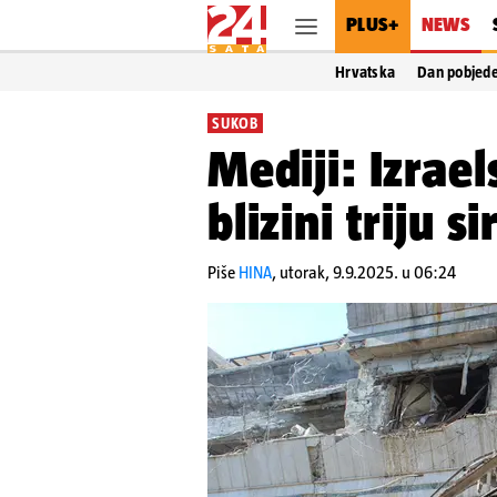
PLUS+
NEWS
Hrvatska
Dan pobjed
SUKOB
Mediji: Izrael
blizini triju s
Piše
HINA
,
utorak, 9.9.2025. u 06:24