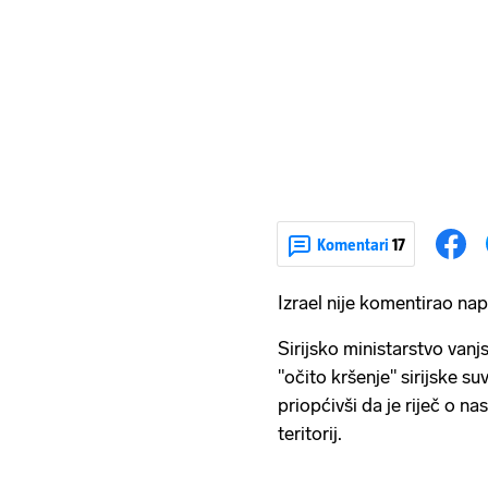
Komentari
17
Izrael nije komentirao na
Sirijsko ministarstvo vanj
"očito kršenje" sirijske su
priopćivši da je riječ o na
teritorij.