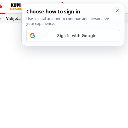
S
PRIJAVA
e
Vidi još…