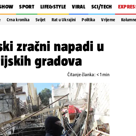
SHOW
SPORT
LIFE&STYLE
VIRAL
SCI/TECH
EXPRES
e
Crna kronika
Svijet
Rat u Ukrajini
Politika
Vrijeme
Kolumn
ski zračni napadi u
irijskih gradova
Čitanje članka: < 1 min