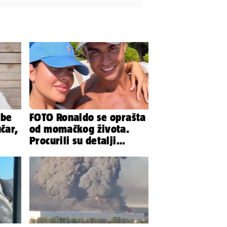
ibe
FOTO Ronaldo se oprašta
čar,
od momačkog života.
Procurili su detalji
glamuroznog vjenčanja