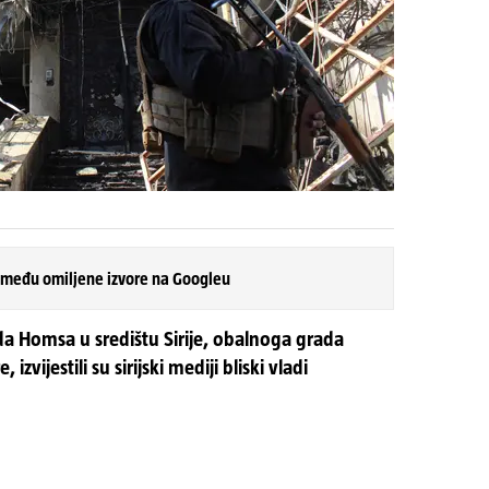
 među omiljene izvore na Googleu
ada Homsa u središtu Sirije, obalnoga grada
izvijestili su sirijski mediji bliski vladi