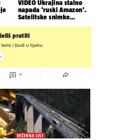
u
VIDEO Ukrajina stalno
oje
napada 'ruski Amazon'.
Satelitske snimke
pokazale što se događa
eliš pratiti
 temi i budi u tijeku
17