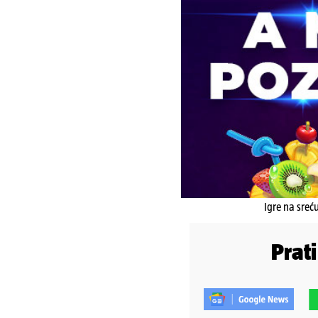
Igre na sreć
Prat