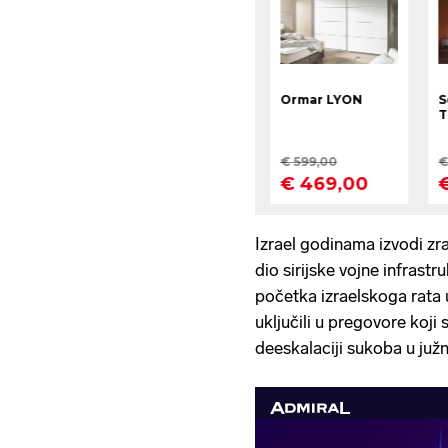
Izrael godinama izvodi zr
dio sirijske vojne infrastr
početka izraelskoga rata u
uključili u pregovore koj
deeskalaciji sukoba u južno