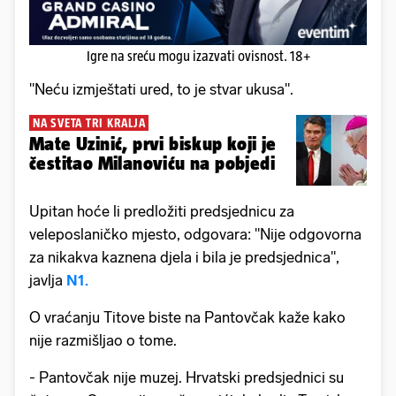
Igre na sreću mogu izazvati ovisnost. 18+
"Neću izmještati ured, to je stvar ukusa".
NA SVETA TRI KRALJA
Mate Uzinić, prvi biskup koji je
čestitao Milanoviću na pobjedi
Upitan hoće li predložiti predsjednicu za
veleposlaničko mjesto, odgovara: "Nije odgovorna
za nikakva kaznena djela i bila je predsjednica",
javlja
N1.
O vraćanju Titove biste na Pantovčak kaže kako
nije razmišljao o tome.
- Pantovčak nije muzej. Hrvatski predsjednici su