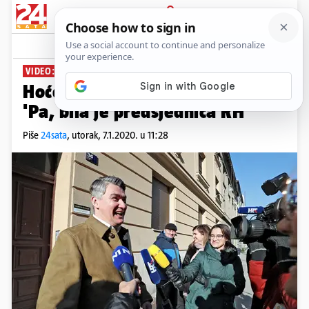
PRIJAVA
News
Komentari
446
VIDEO: PRVA IZJAVA PREDSJEDNIKA
Hoće li Kolinda u diplomaciju?
'Pa, bila je predsjednica RH'
Piše
24sata
,
utorak, 7.1.2020. u 11:28