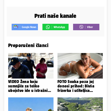
Prati naše kanale
Preporučeni članci
VIDEO Žena koju
FOTO Svaka poza joj
sumnjiče za teško
donosi prihod: Bivša
ubojstvo ide u istražni
frizerka i učiteljica
zatvor. Prijeti joj 40
oblinama je zapalila
godina!
Instagram