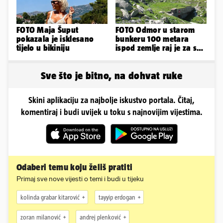
FOTO Maja Šuput
FOTO Odmor u starom
pokazala je isklesano
bunkeru 100 metara
tijelo u bikiniju
ispod zemlje raj je za sva
vaša osjetila
Sve što je bitno, na dohvat ruke
Skini aplikaciju za najbolje iskustvo portala. Čitaj,
komentiraj i budi uvijek u toku s najnovijim vijestima.
Odaberi temu koju želiš pratiti
Primaj sve nove vijesti o temi i budi u tijeku
kolinda grabar kitarović
tayyip erdogan
zoran milanović
andrej plenković