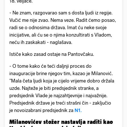
18. veljače.
- Ne znam, razgovarao sam s dosta ljudi iz regije.
Vučić me nije zvao. Nema veze. Radit ćemo posao,
radi se o odnosima država. Imat ću neke svoje
inicijative, ali ću se o njima konzultirati s Vladom,
neću ih zaskakati - naglašava.
Ističe kako zasad ostaje na Pantovčaku.
- O tome kako će teći daljnji proces do
inauguracije brine njegov tim, kazao je Milanović.
"Mala četa ljudi koja je cijelo vrijeme dobro držala
uzde. Najteže je biti predsjednik stranke, a
predsjednik Vlade je najzahtjevnije i najvažnije.
Predsjednik države je treći strašni čin - zaključio
je novoizabrani predsjednik za
N1.
Milanovićev stožer nastavlja raditi kao