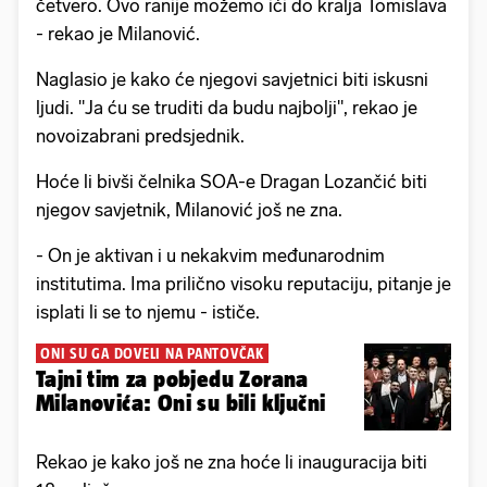
četvero. Ovo ranije možemo ići do kralja Tomislava
- rekao je Milanović.
Naglasio je kako će njegovi savjetnici biti iskusni
ljudi. "Ja ću se truditi da budu najbolji", rekao je
novoizabrani predsjednik.
Hoće li bivši čelnika SOA-e Dragan Lozančić biti
njegov savjetnik, Milanović još ne zna.
- On je aktivan i u nekakvim međunarodnim
institutima. Ima prilično visoku reputaciju, pitanje je
isplati li se to njemu - ističe.
ONI SU GA DOVELI NA PANTOVČAK
Tajni tim za pobjedu Zorana
Milanovića: Oni su bili ključni
Rekao je kako još ne zna hoće li inauguracija biti