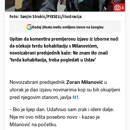
4
Foto: Sanjin Strukic/PIXSELL/ilustracija
Dodaj 24sata među omiljene izvore na Googleu
Upitan da komentira premijerovu izjavu iz izborne noći
da očekuje tvrdu kohabitaciju s Milanovićem,
novoizabrani predsjednik kaže: Ne znam što znači
'tvrda kohabitacija, treba pogledati u Ustav'
Novoizabrani predsjednik
Zoran Milanović
u
utorak je dao izjavu novinarima koji su bili okupljeni
pred njegovim stanom, javlja
N1.
- Bio je lijep dan. Udahnuo sam zrak i idem dalje.
Nije mi ovo ništa posebno novo - kazao je
Milanović na početku.