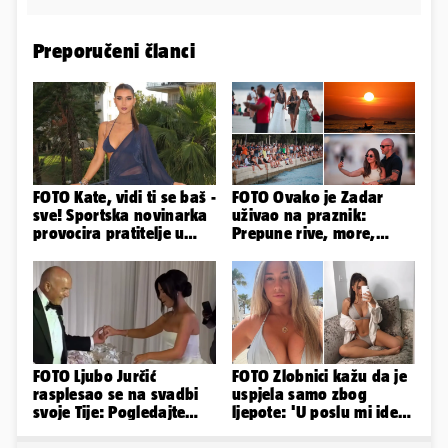
Preporučeni članci
FOTO Kate, vidi ti se baš -
FOTO Ovako je Zadar
sve! Sportska novinarka
uživao na praznik:
provocira pratitelje u
Prepune rive, more,
oskudnim haljinama
sunce i čarobni zalazak
sunca
FOTO Ljubo Jurčić
FOTO Zlobnici kažu da je
rasplesao se na svadbi
uspjela samo zbog
svoje Tije: Pogledajte
ljepote: 'U poslu mi ide
kako je izgledalo
jer imam strategiju'