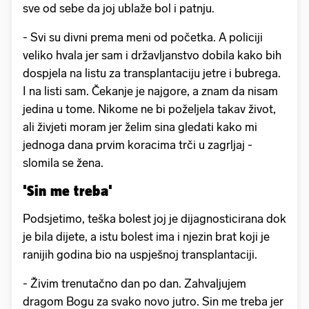
sve od sebe da joj ublaže bol i patnju.
- Svi su divni prema meni od početka. A policiji
veliko hvala jer sam i državljanstvo dobila kako bih
dospjela na listu za transplantaciju jetre i bubrega.
I na listi sam. Čekanje je najgore, a znam da nisam
jedina u tome. Nikome ne bi poželjela takav život,
ali živjeti moram jer želim sina gledati kako mi
jednoga dana prvim koracima trči u zagrljaj -
slomila se žena.
'Sin me treba'
Podsjetimo, teška bolest joj je dijagnosticirana dok
je bila dijete, a istu bolest ima i njezin brat koji je
ranijih godina bio na uspješnoj transplantaciji.
- Živim trenutačno dan po dan. Zahvaljujem
dragom Bogu za svako novo jutro. Sin me treba jer