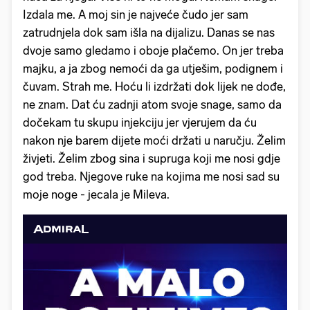
Izdala me. A moj sin je najveće čudo jer sam
zatrudnjela dok sam išla na dijalizu. Danas se nas
dvoje samo gledamo i oboje plačemo. On jer treba
majku, a ja zbog nemoći da ga utješim, podignem i
čuvam. Strah me. Hoću li izdržati dok lijek ne dođe,
ne znam. Dat ću zadnji atom svoje snage, samo da
dočekam tu skupu injekciju jer vjerujem da ću
nakon nje barem dijete moći držati u naručju. Želim
živjeti. Želim zbog sina i supruga koji me nosi gdje
god treba. Njegove ruke na kojima me nosi sad su
moje noge - jecala je Mileva.