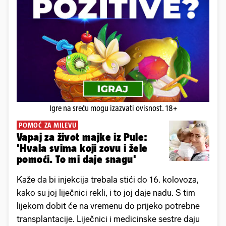
Igre na sreću mogu izazvati ovisnost. 18+
POMOĆ ZA MILEVU
Vapaj za život majke iz Pule:
'Hvala svima koji zovu i žele
pomoći. To mi daje snagu'
Kaže da bi injekcija trebala stići do 16. kolovoza,
kako su joj liječnici rekli, i to joj daje nadu. S tim
lijekom dobit će na vremenu do prijeko potrebne
transplantacije. Liječnici i medicinske sestre daju