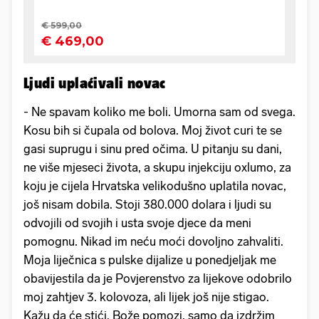
Ljudi uplaćivali novac
- Ne spavam koliko me boli. Umorna sam od svega.
Kosu bih si čupala od bolova. Moj život curi te se
gasi suprugu i sinu pred očima. U pitanju su dani,
ne više mjeseci života, a skupu injekciju oxlumo, za
koju je cijela Hrvatska velikodušno uplatila novac,
još nisam dobila. Stoji 380.000 dolara i ljudi su
odvojili od svojih i usta svoje djece da meni
pomognu. Nikad im neću moći dovoljno zahvaliti.
Moja liječnica s pulske dijalize u ponedjeljak me
obavijestila da je Povjerenstvo za lijekove odobrilo
moj zahtjev 3. kolovoza, ali lijek još nije stigao.
Kažu da će stići. Bože pomozi, samo da izdržim