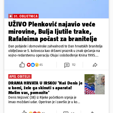
31. OBLJETNICA
UŽIVO Plenković najavio veće
mirovine, Bulja ljutile trake,
Rafaleima počast za branitelje
Dan pobjede i domovinske zahvalnosti te Dan hrvatskih branitelja
obilježava se 5. kolovoza kao državni praznik u znak sjećanja na
vojno-redarstvenu operaciju Oluja i oslobođenje Knina 1995.
godine
45
112
APEL OBITELJI
DRAMA HRVATA U IRSKOJ 'Naš Denis je
u komi, žele ga skinuti s aparata!
Molim vas, pomozite'
Denis Vejzović (38) iz Rijeke početkom srpnja je
imao moždani udar. Operiran je i završio je u komi.
Obitelj ga želi prebaciti u Hrvatsku, kažu kako
tamošnji liječnici ne vjeruju u oporavak: 'Imamo