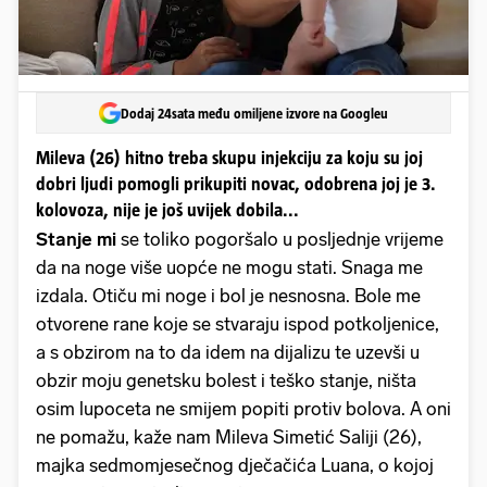
Dodaj 24sata među omiljene izvore na Googleu
Mileva (26) hitno treba skupu injekciju za koju su joj
dobri ljudi pomogli prikupiti novac, odobrena joj je 3.
kolovoza, nije je još uvijek dobila...
Stanje mi
se toliko pogoršalo u posljednje vrijeme
da na noge više uopće ne mogu stati. Snaga me
izdala. Otiču mi noge i bol je nesnosna. Bole me
otvorene rane koje se stvaraju ispod potkoljenice,
a s obzirom na to da idem na dijalizu te uzevši u
obzir moju genetsku bolest i teško stanje, ništa
osim lupoceta ne smijem popiti protiv bolova. A oni
ne pomažu, kaže nam Mileva Simetić Saliji (26),
majka sedmomjesečnog dječačića Luana, o kojoj