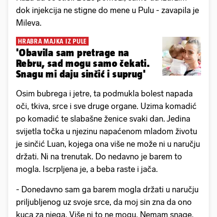
dok injekcija ne stigne do mene u Pulu - zavapila je
Mileva.
HRABRA MAJKA IZ PULE
'Obavila sam pretrage na
Rebru, sad mogu samo čekati.
Snagu mi daju sinčić i suprug'
Osim bubrega i jetre, ta podmukla bolest napada
oči, tkiva, srce i sve druge organe. Uzima komadić
po komadić te slabašne ženice svaki dan. Jedina
svijetla točka u njezinu napaćenom mladom životu
je sinčić Luan, kojega ona više ne može ni u naručju
držati. Ni na trenutak. Do nedavno je barem to
mogla. Iscrpljena je, a beba raste i jača.
- Donedavno sam ga barem mogla držati u naručju
priljubljenog uz svoje srce, da moj sin zna da ono
kuca za njega. Više ni to ne mogu. Nemam snage.