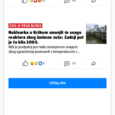
42
64
72 sata'
OVO JE PRVA MJERA
Nuklearka u Krškom smanjit će snagu
reaktora zbog iznimne suše: Zadnji put
je to bilo 2003.
NEK je posljednji put radio smanjenom snagom
zbog ograničenja povezanih s temperaturom i
protokom rijeke Save 2003. godine, kada je
smanjenje snage bilo potrebno više od 90 dana.
8
59
Učitaj više