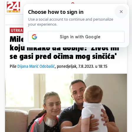
PRIJAVA
News
Komentari
93
UTRKA S VREMENOM
Milevi treba skupa injekcija
koju nikako da dobije: 'Život mi
se gasi pred očima mog sinčića'
Piše
Dijana Marić Odobašić
,
ponedjeljak, 7.8.2023. u 18:15