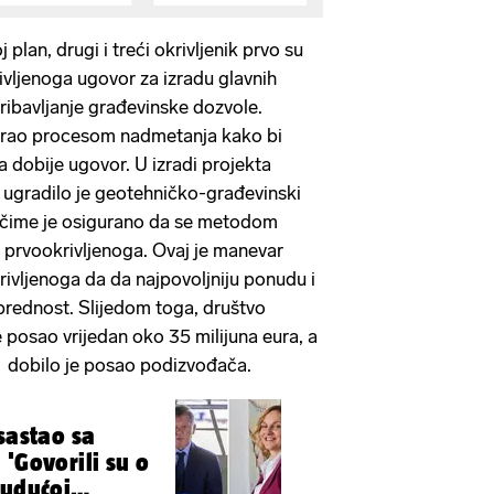
 plan, drugi i treći okrivljenik prvo su
ivljenoga ugovor za izradu glavnih
pribavljanje građevinske dozvole.
ulirao procesom nadmetanja kako bi
a dobije ugovor. U izradi projekta
 ugradilo je geotehničko-građevinski
, čime je osigurano da se metodom
 prvookrivljenoga. Ovaj je manevar
ivljenoga da da najpovoljniju ponudu i
prednost. Slijedom toga, društvo
 posao vrijedan oko 35 milijuna eura, a
a dobilo je posao podizvođača.
sastao sa
'Govorili su o
budućoj