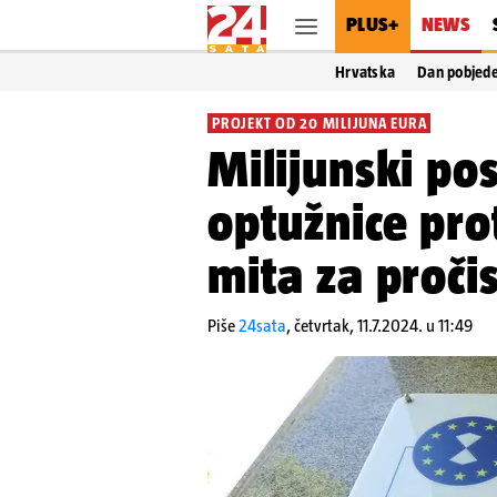
PLUS+
NEWS
Hrvatska
Dan pobjed
PROJEKT OD 20 MILIJUNA EURA
Milijunski p
optužnice pro
mita za proči
Piše
24sata
,
četvrtak, 11.7.2024. u 11:49