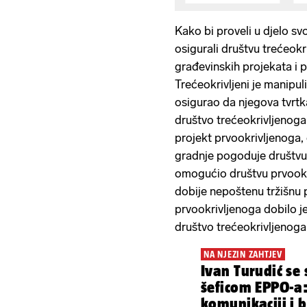
Kako bi proveli u djelo svoj
osigurali društvu trećeokr
građevinskih projekata i 
Trećeokrivljeni je manip
osigurao da njegova tvrtk
društvo trećeokrivljenoga
projekt prvookrivljenoga
gradnje pogoduje društvu
omogućio društvu prvookr
dobije nepoštenu tržišnu 
prvookrivljenoga dobilo je
društvo trećeokrivljenog
NA NJEZIN ZAHTJEV
Ivan Turudić se 
šeficom EPPO-a: 
komunikaciji i 