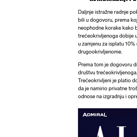
suradnji'
Daljnje istražne radnje pok
bili u dogovoru, prema ko
neophodne korake kako b
trećeokrivljenoga dobije 
u zamjenu za isplatu 10%
drugookrivljenome.
Prema tom je dogovoru dr
društvu trećeokrivljenoga
Trećeokrivljeni je platio 
da je namirio privatne tro
odnose na izgradnju i opr