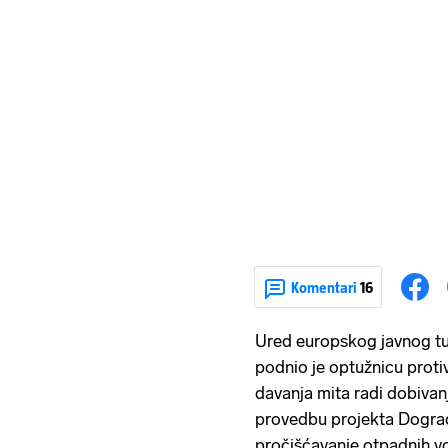
Komentari
16
Ured europskog javnog tu
podnio je optužnicu protiv
davanja mita radi dobivan
provedbu projekta Dogradn
pročišćavanje otpadnih v