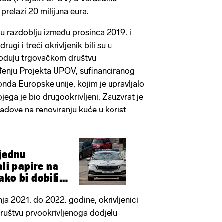
 prelazi 20 milijuna eura.
 u razdoblju između prosinca 2019. i
rugi i treći okrivljenik bili su u
goduju trgovačkom društvu
đenju Projekta UPOV, sufinanciranog
nda Europske unije, kojim je upravljalo
ega je bio drugookrivljeni. Zauzvrat je
radove na renoviranju kuće u korist
 jednu
ali papire na
ako bi dobili
ru
nja 2021. do 2022. godine, okrivljenici
ruštvu prvookrivljenoga dodjelu