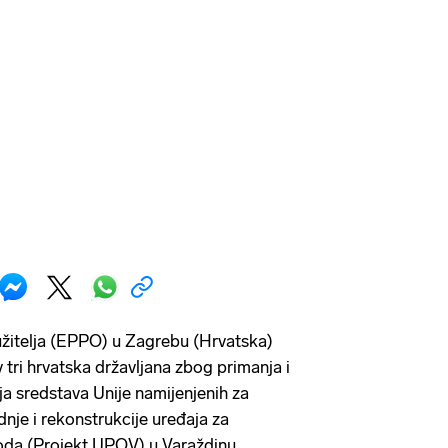
žitelja (EPPO) u Zagrebu (Hrvatska)
 tri hrvatska državljana zbog primanja i
ja sredstava Unije namijenjenih za
je i rekonstrukcije uređaja za
oda (Projekt UPOV) u Varaždinu