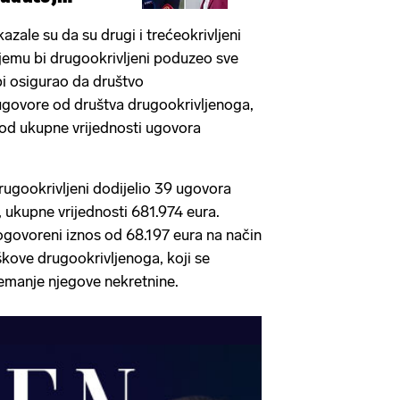
azale su da su drugi i trećeokrivljeni
jemu bi drugookrivljeni poduzeo sve
i osigurao da društvo
ugovore od društva drugookrivljenoga,
 od ukupne vrijednosti ugovora
ugookrivljeni dodijelio 39 ugovora
, ukupne vrijednosti 681.974 eura.
dogovoreni iznos od 68.197 eura na način
škove drugookrivljenoga, koji se
emanje njegove nekretnine.