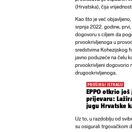
(Hrvatska), čija vrijednost
Kao što je već objavljeno,
srpnja 2022. godine, prvi, d
dogovoru s ciljem da po
prvookrivljenoga u provo
sredstvima Kohezijskog fo
javno poduzeće na čelu koj
prvookrivljeni dogovorio 
drugookrivljenoga.
PROŠIRILI ISTRAGU
EPPO otkrio još
prijevaru: Lažir
jugu Hrvatske k
europsku potpo
Uz to, u razdoblju od svib
su osigurali trgovačkom d