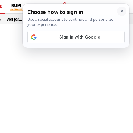
S
PRIJAVA
e
Vidi još…