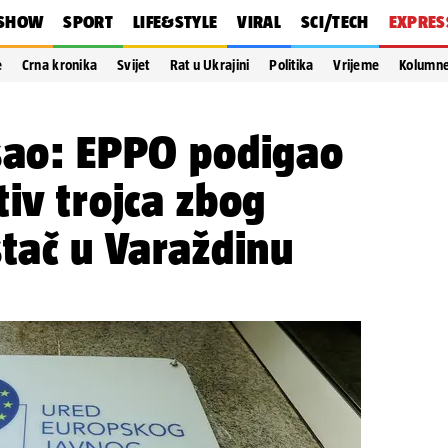
SHOW
SPORT
LIFE&STYLE
VIRAL
SCI/TECH
EXPRES
e
Crna kronika
Svijet
Rat u Ukrajini
Politika
Vrijeme
Kolumn
osao: EPPO podigao
tiv trojca zbog
stač u Varaždinu