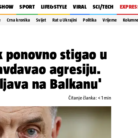
SHOW
SPORT
LIFE&STYLE
VIRAL
SCI/TECH
EXPRES
e
Crna kronika
Svijet
Rat u Ukrajini
Politika
Vrijeme
Kolumn
k ponovno stigao u
avdavao agresiju.
vljava na Balkanu'
Čitanje članka: < 1 min