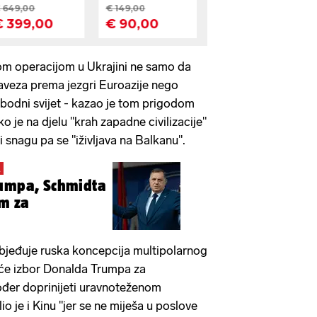
om operacijom u Ukrajini ne samo da
aveza prema jezgri Euroazije nego
obodni svijet - kazao je tom prigodom
o je na djelu "krah zapadne civilizacije"
nagu pa se "iživljava na Balkanu".
A
rumpa, Schmidta
m za
bjeđuje ruska koncepcija multipolarnog
o će izbor Donalda Trumpa za
đer doprinijeti uravnoteženom
io je i Kinu "jer se ne miješa u poslove