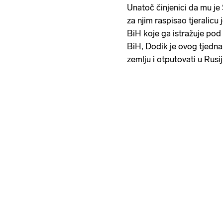
Unatoč činjenici da mu je 
za njim raspisao tjeralicu 
BiH koje ga istražuje po
BiH, Dodik je ovog tjedn
zemlju i otputovati u Rusi