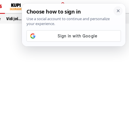
S
PRIJAVA
e
Vidi još…