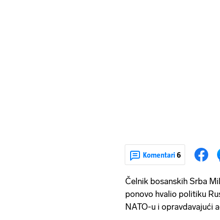
Komentari
6
Čelnik bosanskih Srba Mil
ponovo hvalio politiku Rus
NATO-u i opravdavajući ag