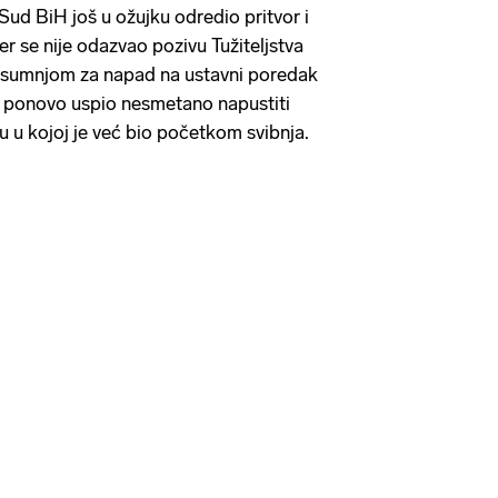
Sud BiH još u ožujku odredio pritvor i
jer se nije odazvao pozivu Tužiteljstva
d sumnjom za napad na ustavni poredak
a ponovo uspio nesmetano napustiti
ju u kojoj je već bio početkom svibnja.