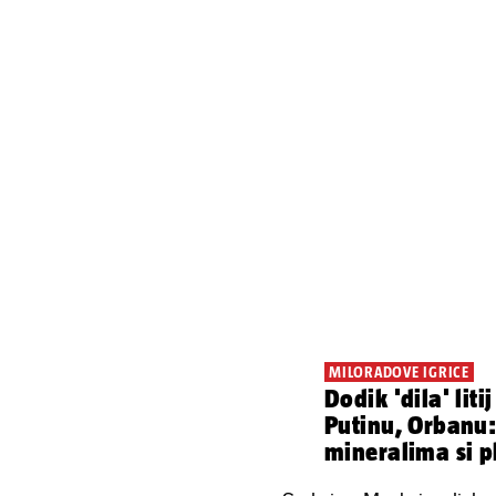
MILORADOVE IGRICE
Dodik 'dila' lit
Putinu, Orbanu:
mineralima si p
samo jedno...'