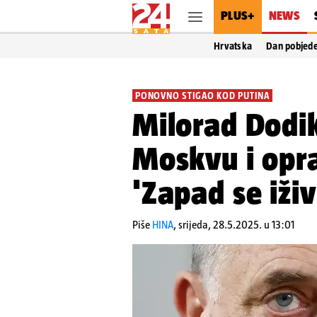
PLUS+
NEWS
Hrvatska
Dan pobjed
PONOVNO STIGAO KOD PUTINA
Milorad Dodi
Moskvu i opr
'Zapad se iži
Piše
HINA
,
srijeda, 28.5.2025. u 13:01