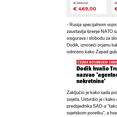
- Rusija specijalnom vojn
zaustavlja širenje NATO s
osigurava i slobodu za sl
Dodik, iznoseći ocjenu kak
odnosno kako Zapad gubi s
ČELNIK BOSANSKIH SRB
Dodik hvalio T
nazvao 'agento
nekretnine'
Zaključio je kako sada po
svijeta. Ustvrdio je i kak
predsjednika SAD-a "tako
svjetskom poretku", a hval