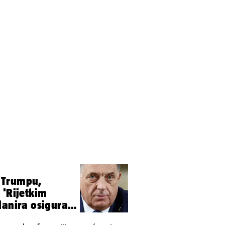
ij Trumpu,
 'Rijetkim
lanira osigurati