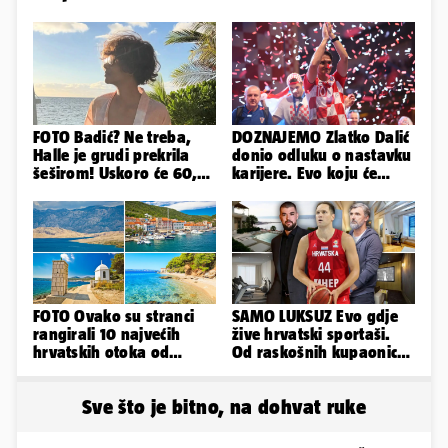
FOTO Badić? Ne treba,
DOZNAJEMO Zlatko Dalić
Halle je grudi prekrila
donio odluku o nastavku
šeširom! Uskoro će 60,
karijere. Evo koju će
ljetuje u golim izdanjima
reprezentaciju preuzeti!
FOTO Ovako su stranci
SAMO LUKSUZ Evo gdje
rangirali 10 najvećih
žive hrvatski sportaši.
hrvatskih otoka od
Od raskošnih kupaonica
najboljeg do najgoreg
pa do privatnog kina
Sve što je bitno, na dohvat ruke