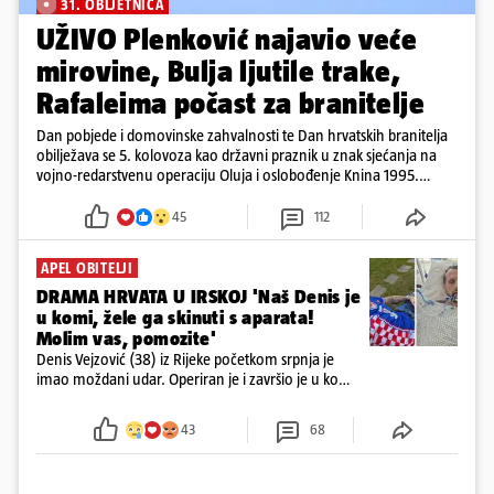
31. OBLJETNICA
UŽIVO Plenković najavio veće
mirovine, Bulja ljutile trake,
Rafaleima počast za branitelje
Dan pobjede i domovinske zahvalnosti te Dan hrvatskih branitelja
obilježava se 5. kolovoza kao državni praznik u znak sjećanja na
vojno-redarstvenu operaciju Oluja i oslobođenje Knina 1995.
godine
45
112
APEL OBITELJI
DRAMA HRVATA U IRSKOJ 'Naš Denis je
u komi, žele ga skinuti s aparata!
Molim vas, pomozite'
Denis Vejzović (38) iz Rijeke početkom srpnja je
imao moždani udar. Operiran je i završio je u komi.
Obitelj ga želi prebaciti u Hrvatsku, kažu kako
tamošnji liječnici ne vjeruju u oporavak: 'Imamo
43
68
72 sata'