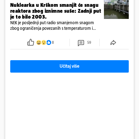
Nuklearka u Krškom smanjit će snagu
reaktora zbog iznimne suše: Zadnji put
je to bilo 2003.
NEK je posljednji put radio smanjenom snagom
zbog ograničenja povezanih s temperaturom i
protokom rijeke Save 2003. godine, kada je
smanjenje snage bilo potrebno više od 90 dana.
8
59
Učitaj više