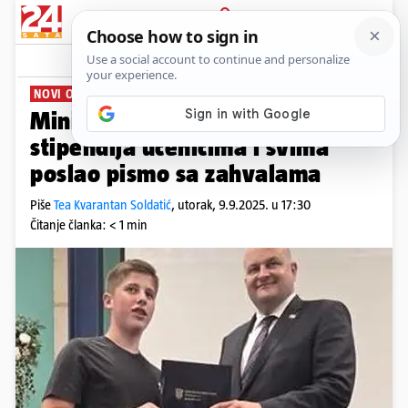
PRIJAVA
News
Komentari
0
NOVI OBRTNICI
Ministar Šušnjar dodijelio 713
stipendija učenicima i svima
poslao pismo sa zahvalama
Piše
Tea Kvarantan Soldatić
,
utorak, 9.9.2025. u 17:30
Čitanje članka: < 1 min