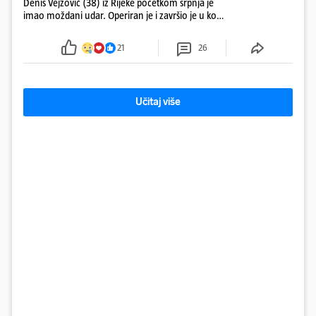
Denis Vejzović (38) iz Rijeke početkom srpnja je
imao moždani udar. Operiran je i završio je u komi.
Obitelj ga želi prebaciti u Hrvatsku, kažu kako
tamošnji liječnici ne vjeruju u oporavak: 'Imamo
21
26
72 sata'
Učitaj više