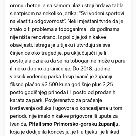
oronuli beton, a na samom ulazu stoji hrđava tabla
s natpisom na nekoliko jezika: “Svi vodeni sportovi
na vlastitu odgovornost”. Neki mještani tvrde da je
znalo biti problema s toboganima i da godinama
nije ništa renovirano. ​Iz policije još nikakve
obavijesti, istraga je u tijeku i utvrđuju se sve
činjenice oko tragedije, pa uključujući i je li
postojala oznaka da se na tobogan ne može u paru
ili neko dobno ograničenje. Do 2018. godine
vlasnik vodenog parka Josip Ivanić je županiji
fiksno plaćao 42.500 kuna godišnje plus 2,25
posto godišnjeg prihoda i 1 posto od prodanih
karata za park. Povjerenstvo za praćenje
izvršavanja odluka i ugovora o koncesijama u tom
periodu nije imalo nikakve prigovore ili upute za
Ivanića.
Pitali smo Primorsko-gorsku županiju,
koja je dodijelila koncesiju, je li u tijeku i je li ikad