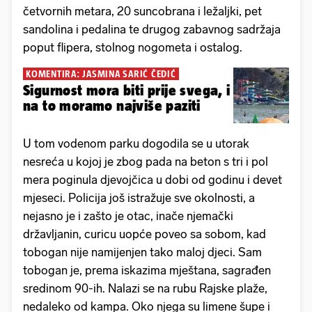
četvornih metara, 20 suncobrana i ležaljki, pet
sandolina i pedalina te drugog zabavnog sadržaja
poput flipera, stolnog nogometa i ostalog.
KOMENTIRA: JASMINA SARIĆ ČEDIĆ
Sigurnost mora biti prije svega, i
na to moramo najviše paziti
U tom vodenom parku dogodila se u utorak
nesreća u kojoj je zbog pada na beton s tri i pol
mera poginula djevojčica u dobi od godinu i devet
mjeseci. Policija još istražuje sve okolnosti, a
nejasno je i zašto je otac, inače njemački
državljanin, curicu uopće poveo sa sobom, kad
tobogan nije namijenjen tako maloj djeci. Sam
tobogan je, prema iskazima mještana, sagrađen
sredinom 90-ih. Nalazi se na rubu Rajske plaže,
nedaleko od kampa. Oko njega su limene šupe i