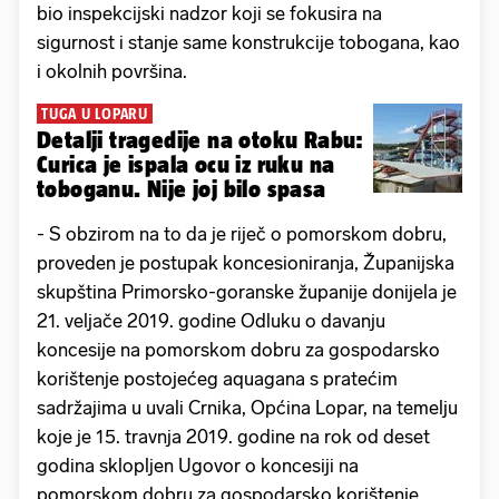
bio inspekcijski nadzor koji se fokusira na
sigurnost i stanje same konstrukcije tobogana, kao
i okolnih površina.
TUGA U LOPARU
Detalji tragedije na otoku Rabu:
Curica je ispala ocu iz ruku na
toboganu. Nije joj bilo spasa
- S obzirom na to da je riječ o pomorskom dobru,
proveden je postupak koncesioniranja, Županijska
skupština Primorsko-goranske županije donijela je
21. veljače 2019. godine Odluku o davanju
koncesije na pomorskom dobru za gospodarsko
korištenje postojećeg aquagana s pratećim
sadržajima u uvali Crnika, Općina Lopar, na temelju
koje je 15. travnja 2019. godine na rok od deset
godina sklopljen Ugovor o koncesiji na
pomorskom dobru za gospodarsko korištenje