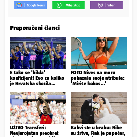
Preporučeni članci
E tako se 'bilda'
FOTO Nives na moru
koeficijent! Evo za koliko
pokazala svoje atribute:
je Hrvatska skočila
'Miriše kokos...'
nakon pobjeda naših
klubova
UŽIVO Transferi:
Kakvi ste u braku: Ribe
Nevjerojatan preokret
su žrtve, Rak je papučar,