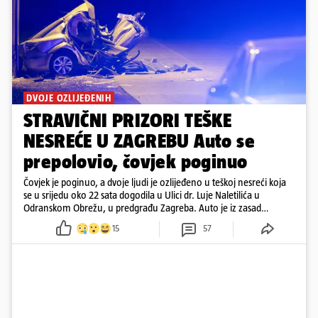
DVOJE OZLIJEĐENIH
STRAVIČNI PRIZORI TEŠKE
NESREĆE U ZAGREBU Auto se
prepolovio, čovjek poginuo
Čovjek je poginuo, a dvoje ljudi je ozlijeđeno u teškoj nesreći koja
se u srijedu oko 22 sata dogodila u Ulici dr. Luje Naletilića u
Odranskom Obrežu, u predgrađu Zagreba. Auto je iz zasad
neutvrđenih razloga sletio s kolnika, a od siline udara vozilo se
15
57
prepolovilo.