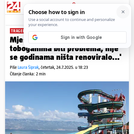
PRIJAVA
News
TRAGEDIJA U LOPARU
Mještani u šoku: 'Već je znalo s
toboganima biti problema, nije
se godinama ništa renoviralo...'
Piše
Laura Šiprak
,
četvrtak, 24.7.2025. u 18:23
Čitanje članka: 2 min