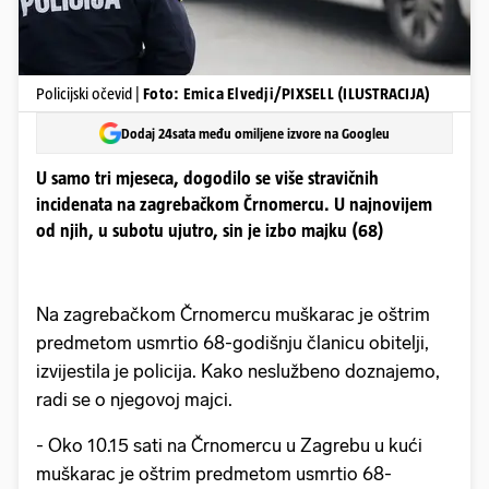
Policijski očevid |
Foto: Emica Elvedji/PIXSELL (ILUSTRACIJA)
Dodaj 24sata među omiljene izvore na Googleu
U samo tri mjeseca, dogodilo se više stravičnih
incidenata na zagrebačkom Črnomercu. U najnovijem
od njih, u subotu ujutro, sin je izbo majku (68)
Na zagrebačkom Črnomercu muškarac je oštrim
predmetom usmrtio 68-godišnju članicu obitelji,
izvijestila je policija. Kako neslužbeno doznajemo,
radi se o njegovoj majci.
- Oko 10.15 sati na Črnomercu u Zagrebu u kući
muškarac je oštrim predmetom usmrtio 68-