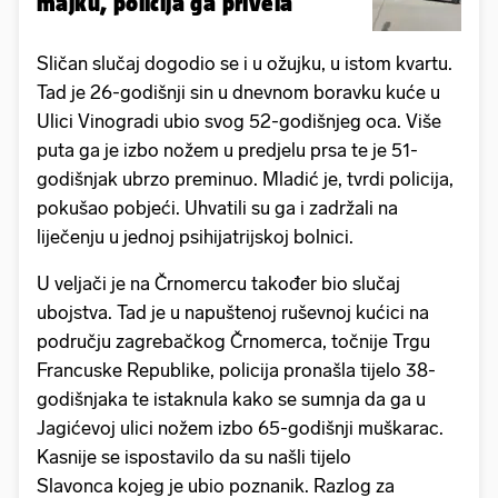
majku, policija ga privela
Sličan slučaj dogodio se i u ožujku, u istom kvartu.
Tad je 26-godišnji sin u dnevnom boravku kuće u
Ulici Vinogradi ubio svog 52-godišnjeg oca. Više
puta ga je izbo nožem u predjelu prsa te je 51-
godišnjak ubrzo preminuo. Mladić je, tvrdi policija,
pokušao pobjeći. Uhvatili su ga i zadržali na
liječenju u jednoj psihijatrijskoj bolnici.
U veljači je na Črnomercu također bio slučaj
ubojstva. Tad je u napuštenoj ruševnoj kućici na
području zagrebačkog Črnomerca, točnije Trgu
Francuske Republike, policija pronašla tijelo 38-
godišnjaka te istaknula kako se sumnja da ga u
Jagićevoj ulici nožem izbo 65-godišnji muškarac.
Kasnije se ispostavilo da su našli tijelo
Slavonca
kojeg je ubio poznanik. Razlog za