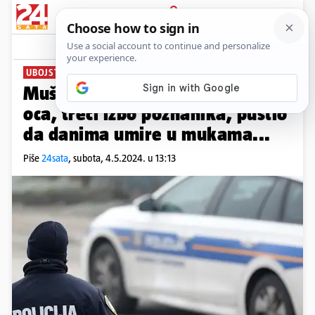
PRIJAVA
News
Komentari
44
UBOJSTVO ZA UBOJSTVOM NA ČRNOMERCU
Muškarac ubio majku, drugi
oca, treći izbo poznanika, pustio
da danima umire u mukama...
Piše
24sata
,
subota, 4.5.2024. u 13:13