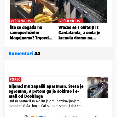
Komentari
44
POREČ
Nijemci mu zapalili apartman. Šteta je
ogromna, a potom ga je šokirao i e-
mail od Bookinga
Oni su nastavili sa svojim jelom, nazdravljanjem,
dizanjem čaša i boca. Čak su nam smetali dok smo
u panici kupili crijeva kako bismo pokušali ugasiti
požar, rekao je vlasnik