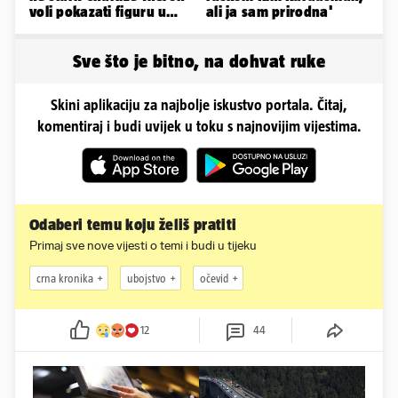
voli pokazati figuru u
ali ja sam prirodna'
golišavim izdanjima...
Sve što je bitno, na dohvat ruke
Skini aplikaciju za najbolje iskustvo portala. Čitaj,
komentiraj i budi uvijek u toku s najnovijim vijestima.
Odaberi temu koju želiš pratiti
Primaj sve nove vijesti o temi i budi u tijeku
crna kronika
ubojstvo
očevid
12
44