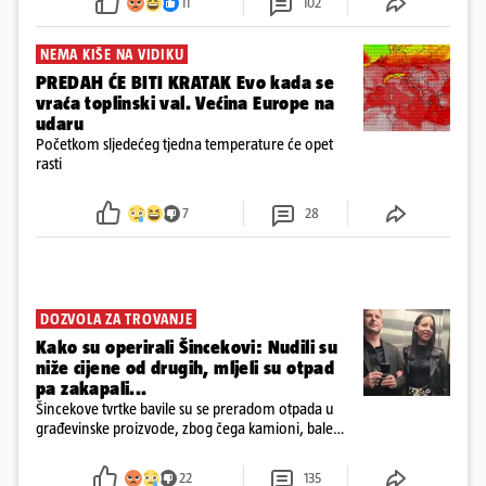
11
102
NEMA KIŠE NA VIDIKU
PREDAH ĆE BITI KRATAK Evo kada se
vraća toplinski val. Većina Europe na
udaru
Početkom sljedećeg tjedna temperature će opet
rasti
7
28
DOZVOLA ZA TROVANJE
Kako su operirali Šincekovi: Nudili su
niže cijene od drugih, mljeli su otpad
pa zakapali...
Šincekove tvrtke bavile su se preradom otpada u
građevinske proizvode, zbog čega kamioni, bale
plastike i samljeveni materijal dugo nisu izazivali
sumnju
22
135