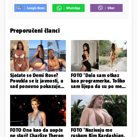
Preporučeni članci
Sjećate se Demi Rose?
FOTO 'Dala sam otkaz
Povukla se iz javnosti, a
kao programerka. Toliko
sad ponovno pokazuje
sam lijepa da su po meni
obline. Ovako izgleda
napravili lutku'
FOTO Ona kao da uopće
FOTO 'Nazivaju me
ne stari! Charlize Theron
ruskom Kim Kardashian,