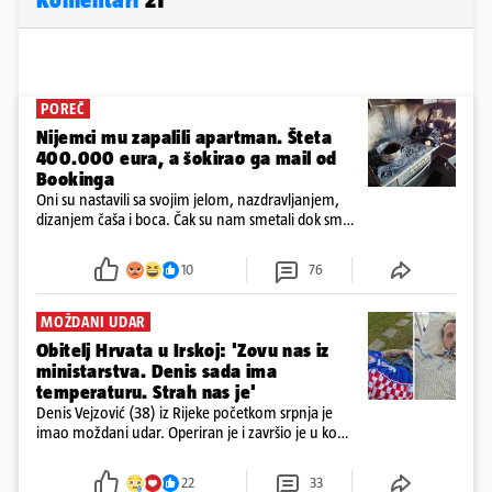
POREČ
Nijemci mu zapalili apartman. Šteta
400.000 eura, a šokirao ga mail od
Bookinga
Oni su nastavili sa svojim jelom, nazdravljanjem,
dizanjem čaša i boca. Čak su nam smetali dok smo
u panici kupili crijeva kako bismo pokušali ugasiti
požar, rekao je vlasnik
10
76
MOŽDANI UDAR
Obitelj Hrvata u Irskoj: 'Zovu nas iz
ministarstva. Denis sada ima
temperaturu. Strah nas je'
Denis Vejzović (38) iz Rijeke početkom srpnja je
imao moždani udar. Operiran je i završio je u komi.
Obitelj ga želi prebaciti u Hrvatsku, kažu kako
tamošnji liječnici ne vjeruju u oporavak: 'Imamo
22
33
72 sata'