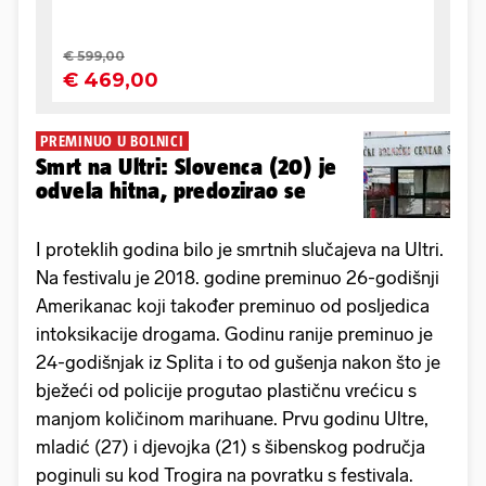
PREMINUO U BOLNICI
Smrt na Ultri: Slovenca (20) je
odvela hitna, predozirao se
I proteklih godina bilo je smrtnih slučajeva na Ultri.
Na festivalu je 2018. godine preminuo 26-godišnji
Amerikanac koji također preminuo od posljedica
intoksikacije drogama. Godinu ranije preminuo je
24-godišnjak iz Splita i to od gušenja nakon što je
bježeći od policije progutao plastičnu vrećicu s
manjom količinom marihuane. Prvu godinu Ultre,
mladić (27) i djevojka (21) s šibenskog područja
poginuli su kod Trogira na povratku s festivala.