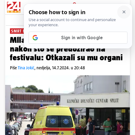
PRIJAVA
News
Komentari
21
SMRT NA ULTRI
Mlladi Slovenac preminuo
nakon što se predozirao na
festivalu: Otkazali su mu organi
Piše
Tina Jokić
,
nedjelja, 14.7.2024. u 20:48