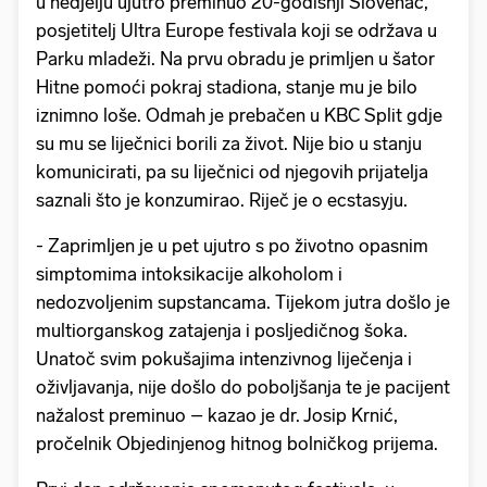
u nedjelju ujutro preminuo 20-godišnji Slovenac,
posjetitelj Ultra Europe festivala koji se održava u
Parku mladeži. Na prvu obradu je primljen u šator
Hitne pomoći pokraj stadiona, stanje mu je bilo
iznimno loše. Odmah je prebačen u KBC Split gdje
su mu se liječnici borili za život. Nije bio u stanju
komunicirati, pa su liječnici od njegovih prijatelja
saznali što je konzumirao. Riječ je o ecstasyju.
- Zaprimljen je u pet ujutro s po životno opasnim
simptomima intoksikacije alkoholom i
nedozvoljenim supstancama. Tijekom jutra došlo je
multiorganskog zatajenja i posljedičnog šoka.
Unatoč svim pokušajima intenzivnog liječenja i
oživljavanja, nije došlo do poboljšanja te je pacijent
nažalost preminuo – kazao je dr. Josip Krnić,
pročelnik Objedinjenog hitnog bolničkog prijema.