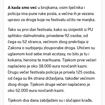
A kada smo već
u brojkama, osim liječnika i
policija ima pune ruke posla, a većina ih je vezana
upravo za droge koje na festivalu očito ne manjka.
Tako su prvi dan festivala, kako su izvijestili iz PU
splitsko-dalmatinske, privedene 92 osobe, od
čega su 52 stranca, većinom zbog prekršaja iz
Zakona o suzbijanju zlouporabe droga. Uhićeni su
uglavnom kod sebe imali ecstasy, no bilo je tu i
kokaina, heroina te marihuane. Tijekom prve večeri
naplaćeno je oko 38.000 eura novčanih kazni.
Drugu večer festivala policija je privela 125 osoba,
od čega su 84 strana državljana, također većinom
zbog droge. Tijekom druge večeri naplaćeno je
oko 52.000 eura novčanih kazni.
Tijekom dva dana zabilježeni su i slučajevi krađe,