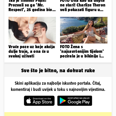
Tko je Tihomir Pejin?
FOTO Ona kao da uopće
Prozvali su ga 'Mr.
ne stari! Charlize Theron
Respect', 25 godina bio
voli pokazati figuru u
sudac pa otišao u zračnu
golišavim izdanjima...
luku...
Vruće poze uz koje akcija
FOTO Žena s
dulje traje, a ona će u
'najsavršenijim tijelom'
svakoj uživati
pozirala je u bikiniju i
pokazala svoje bujne
obline...
Sve što je bitno, na dohvat ruke
Skini aplikaciju za najbolje iskustvo portala. Čitaj,
komentiraj i budi uvijek u toku s najnovijim vijestima.