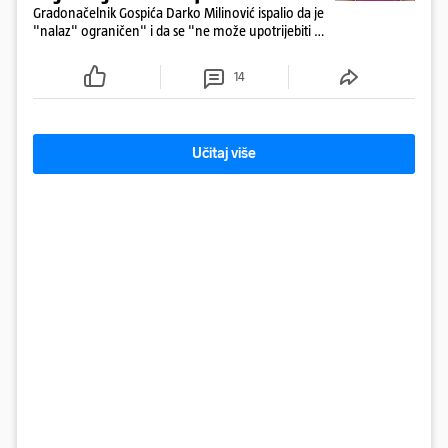
Gradonačelnik Gospića Darko Milinović ispalio da je
"nalaz" ograničen" i da se "ne može upotrijebiti za
sudske sporove". Građani Gospića ga podsjetili da
ga je naručio Uskok i da je dio spisa
14
Učitaj više