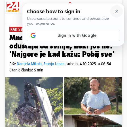
PRIJAVA
News
Komentari
79
KAD SVINJE UTIHNU
PLUS+
Mnogi uzgajivači zbog kuge već
odustaju od svinja, neki još ne:
'Najgore je kad kažu: Pobij sve'
Piše
Danijela Mikola
,
Franjo Lepan
,
subota, 4.10.2025. u 06:54
Čitanje članka: 5 min