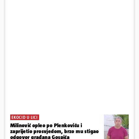
EKOCID U LICI
Milinović opleo po Plenkoviću i
zaprijetio prosvjedom, brzo mu stigao
odgovor građana Gospića