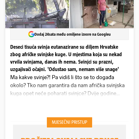
Dodaj 24sata među omiljene izvore na Googleu
Deseci tisuća svinja eutanazirane su diljem Hrvatske
zbog afričke svinjske kuge. U mjestima koja su nekad
vrvila svinjama, danas ih nema. Svinjci su prazni,
uzgajivači očajni. 'Odustao sam, nemam više snage'
Ma kakve svinje?! Pa vidiš li što se to događa
okolo? Tko nam garantira da nam afrička svinjska
kuga opet neće poharati svinjce? Dvije godine
radiš, ulažeš, kupuješ, hraniš, a onda dođu i sve
pobiju. Ma nema šanse. Otkad sam 2023. godine
ostao bez 200 komada, ne pada mi na pamet
uzimati svinje. Bar dok postoji bojazan od kuge,
kazao je rezolutno Duško Pavlik iz Andrijaševaca,