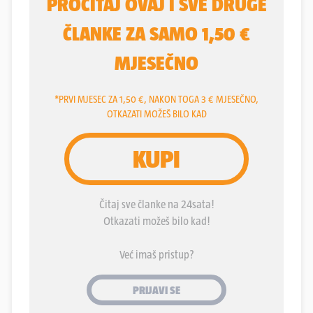
koji je bio jedan od većih svinjogojaca u
vinkovačkom kraju.