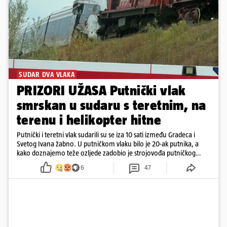
SUDAR DVA VLAKA
PRIZORI UŽASA Putnički vlak
smrskan u sudaru s teretnim, na
terenu i helikopter hitne
Putnički i teretni vlak sudarili su se iza 10 sati između Gradeca i
Svetog Ivana žabno. U putničkom vlaku bilo je 20-ak putnika, a
kako doznajemo teže ozljede zadobio je strojovođa putničkog
vlaka. Zatvoren je promet, a fotoreporteri Prigorskog objavili su
6
47
prve snimke s mjesta sudara