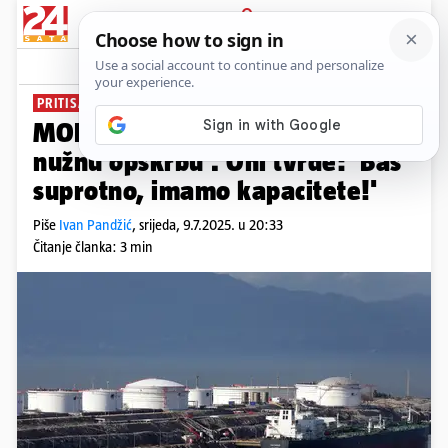
PRIJAVA
News
Komentari
18
PRITISAK IZ EU ZBOG RUSKE NAFTE
PLUS+
MOL: 'Janaf ne može osigurati
nužnu opskrbu'. Oni tvrde: 'Baš
suprotno, imamo kapacitete!'
Piše
Ivan Pandžić
,
srijeda, 9.7.2025. u 20:33
Čitanje članka: 3 min