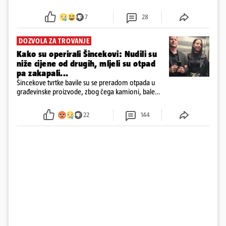
7
28
DOZVOLA ZA TROVANJE
Kako su operirali Šincekovi: Nudili su
niže cijene od drugih, mljeli su otpad
pa zakapali...
Šincekove tvrtke bavile su se preradom otpada u
građevinske proizvode, zbog čega kamioni, bale
plastike i samljeveni materijal dugo nisu izazivali
sumnju
22
144