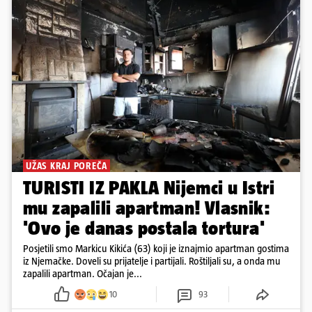
UŽAS KRAJ POREČA
TURISTI IZ PAKLA Nijemci u Istri
mu zapalili apartman! Vlasnik:
'Ovo je danas postala tortura'
Posjetili smo Markicu Kikića (63) koji je iznajmio apartman gostima
iz Njemačke. Doveli su prijatelje i partijali. Roštiljali su, a onda mu
zapalili apartman. Očajan je...
10
93