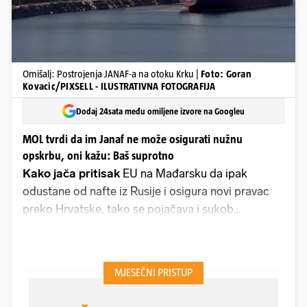
Omišalj: Postrojenja JANAF-a na otoku Krku |
Foto: Goran
Kovacic/PIXSELL - ILUSTRATIVNA FOTOGRAFIJA
Dodaj 24sata među omiljene izvore na Googleu
MOL tvrdi da im Janaf ne može osigurati nužnu
opskrbu, oni kažu: Baš suprotno
Kako jača pritisak
EU na Mađarsku da ipak
odustane od nafte iz Rusije i osigura novi pravac
preko Hrvatske, tako se pojačava i sukob
mađarskog MOL-a s hrvatskom državnom tvrtkom
Janaf. Pred kraj prošlog mjeseca izvršeno je novo
testiranje Janafova naftovoda od Omišlja prema
Mađarskoj. Iako su rezultati poznati, tumačenja
obje strane su - potpuno suprotna.