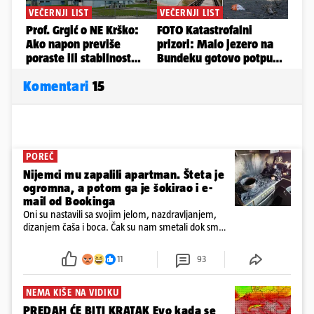
Komentari
15
POREČ
Nijemci mu zapalili apartman. Šteta je
ogromna, a potom ga je šokirao i e-
mail od Bookinga
Oni su nastavili sa svojim jelom, nazdravljanjem,
dizanjem čaša i boca. Čak su nam smetali dok smo
u panici kupili crijeva kako bismo pokušali ugasiti
požar, rekao je vlasnik
11
93
NEMA KIŠE NA VIDIKU
PREDAH ĆE BITI KRATAK Evo kada se