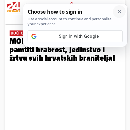
PRIJAVA
Galerija
Komentari
15
UOČI OBLJETNICE OLUJE
MORH objavio: Zauvijek ćemo
pamtiti hrabrost, jedinstvo i
žrtvu svih hrvatskih branitelja!