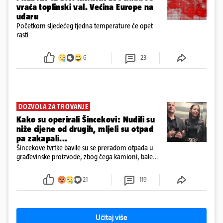
vraća toplinski val. Većina Europe na
udaru
Početkom sljedećeg tjedna temperature će opet
rasti
6
23
DOZVOLA ZA TROVANJE
Kako su operirali Šincekovi: Nudili su
niže cijene od drugih, mljeli su otpad
pa zakapali...
Šincekove tvrtke bavile su se preradom otpada u
građevinske proizvode, zbog čega kamioni, bale
plastike i samljeveni materijal dugo nisu izazivali
sumnju
21
119
Učitaj više