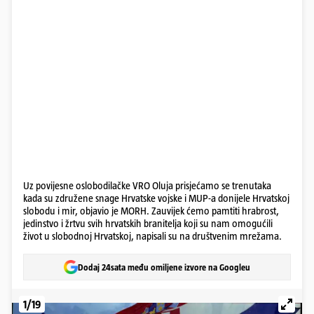
Uz povijesne oslobodilačke VRO Oluja prisjećamo se trenutaka
kada su združene snage Hrvatske vojske i MUP-a donijele Hrvatskoj
slobodu i mir, objavio je MORH. Zauvijek ćemo pamtiti hrabrost,
jedinstvo i žrtvu svih hrvatskih branitelja koji su nam omogućili
život u slobodnoj Hrvatskoj, napisali su na društvenim mrežama.
Dodaj 24sata među omiljene izvore na Googleu
1/19