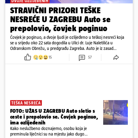
DVOJE OZLIJEĐENIH
STRAVIČNI PRIZORI TEŠKE
NESREĆE U ZAGREBU Auto se
prepolovio, čovjek poginuo
Čovjek je poginuo, a dvoje ljudi je ozlijeđeno u teškoj nesreći koja
se u srijedu oko 22 sata dogodila u Ulici dr. Luje Naletilića u
Odranskom Obrežu, u predgrađu Zagreba. Auto je iz zasad
neutvrđenih razloga sletio s kolnika, a od siline udara vozilo se
15
57
prepolovilo.
TEŠKA NESREĆA
FOTO: UŽAS U ZAGREBU Auto sletio s
ceste i prepolovio se. Čovjek poginuo,
ima ozlijeđenih
Kako neslužbeno doznajemo, osobu koja je
preminula liječnici su na mjestu jako dugo