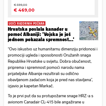
UOČI RAZORNIH POŽARA
Hrvatska poslala kanader u
pomoć Albaniji: 'Vojska je još
jednom pokazala spremnost...'
“Ovo iskustvo uz humanitarnu dimenziju pridonosi i
promociji ugleda i sposobnosti Oružanih snaga
Republike Hrvatske u svijetu. Dobra obučenost,
priprema i spremnost pomoći narodu nama
prijateljske Albanije rezultirali su odlično
obavljenom zadaćom koja je pred nas stavljena”,
izjavio je kapetan Markač.
To je prvi put da su protupožarne snage HRZ-a s
avionom Canadair CL-415 bile angažirane u