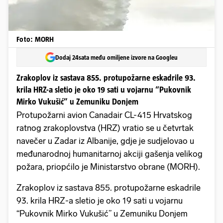
Foto: MORH
Dodaj 24sata među omiljene izvore na Googleu
Zrakoplov iz sastava 855. protupožarne eskadrile 93.
krila HRZ-a sletio je oko 19 sati u vojarnu “Pukovnik
Mirko Vukušić” u Zemuniku Donjem
Protupožarni avion Canadair CL-415 Hrvatskog
ratnog zrakoplovstva (HRZ) vratio se u četvrtak
navečer u Zadar iz Albanije, gdje je sudjelovao u
međunarodnoj humanitarnoj akciji gašenja velikog
požara, priopćilo je Ministarstvo obrane (MORH).
Zrakoplov iz sastava 855. protupožarne eskadrile
93. krila HRZ-a sletio je oko 19 sati u vojarnu
“Pukovnik Mirko Vukušić” u Zemuniku Donjem