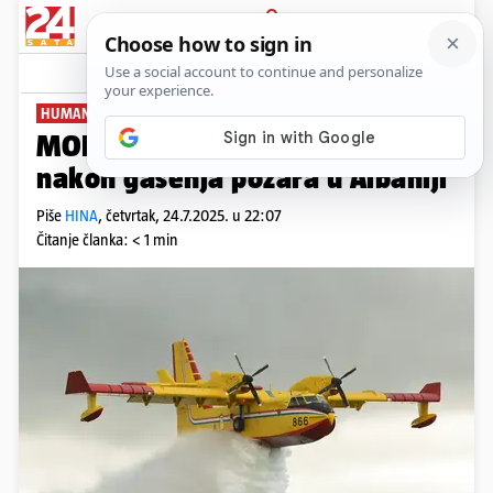
PRIJAVA
News
Komentari
0
HUMANITARNA AKCIJA GAŠENJA
MORH: Povratak aviona HRZ-a
nakon gašenja požara u Albaniji
Piše
HINA
,
četvrtak, 24.7.2025. u 22:07
Čitanje članka: < 1 min