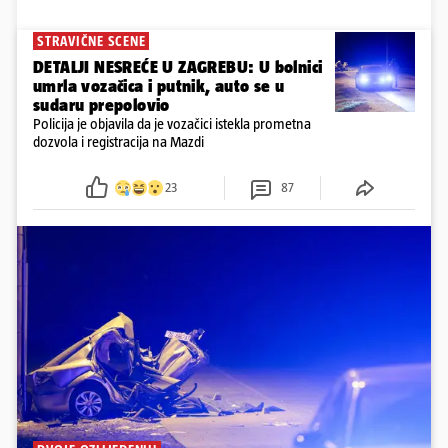
STRAVIČNE SCENE
DETALJI NESREĆE U ZAGREBU: U bolnici
umrla vozačica i putnik, auto se u
sudaru prepolovio
Policija je objavila da je vozačici istekla prometna
dozvola i registracija na Mazdi
23
87