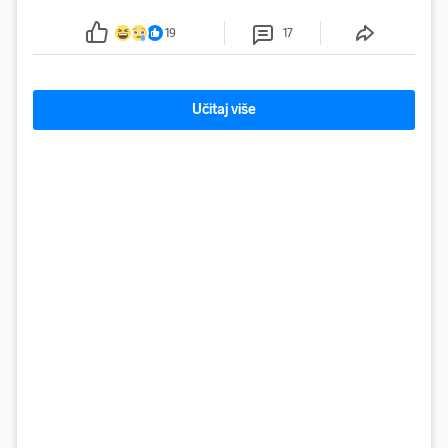
reanimirali
19
17
Učitaj više