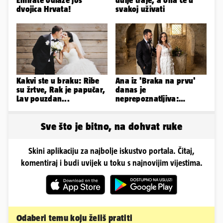
Emirate odlaze još
dulje traje, a ona će u
dvojica Hrvata!
svakoj uživati
Kakvi ste u braku: Ribe
Ana iz 'Braka na prvu'
su žrtve, Rak je papučar,
danas je
Lav pouzdan...
neprepoznatljiva:
Odselila je iz Hrvatske, a
ovako sad izgleda
Sve što je bitno, na dohvat ruke
Skini aplikaciju za najbolje iskustvo portala. Čitaj,
komentiraj i budi uvijek u toku s najnovijim vijestima.
Odaberi temu koju želiš pratiti