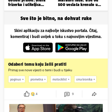
frizerka i učiteljica
500 veslača krenulo u
oblinama je zapalila
borbu za Štit kneza
Instagram
Domagoja
Sve što je bitno, na dohvat ruke
Skini aplikaciju za najbolje iskustvo portala. Čitaj,
komentiraj i budi uvijek u toku s najnovijim vijestima.
Odaberi temu koju želiš pratiti
Primaj sve nove vijesti o temi i budi u tijeku
poginuo
prometna
motociklist
crna kronika
4
9