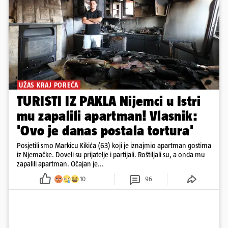
UŽAS KRAJ POREČA
TURISTI IZ PAKLA Nijemci u Istri
mu zapalili apartman! Vlasnik:
'Ovo je danas postala tortura'
Posjetili smo Markicu Kikića (63) koji je iznajmio apartman gostima
iz Njemačke. Doveli su prijatelje i partijali. Roštiljali su, a onda mu
zapalili apartman. Očajan je...
10
96