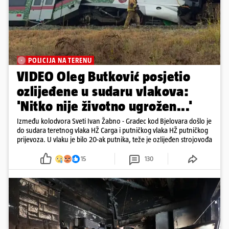
POLICIJA NA TERENU
VIDEO Oleg Butković posjetio
ozlijeđene u sudaru vlakova:
'Nitko nije životno ugrožen...'
Između kolodvora Sveti Ivan Žabno - Gradec kod Bjelovara došlo je
do sudara teretnog vlaka HŽ Carga i putničkog vlaka HŽ putničkog
prijevoza. U vlaku je bilo 20-ak putnika, teže je ozlijeđen strojovođa
15
130