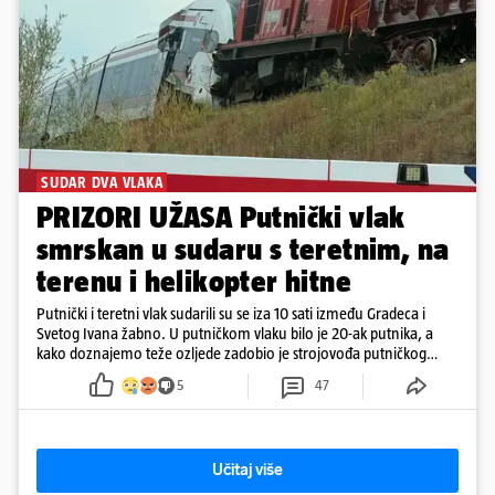
SUDAR DVA VLAKA
PRIZORI UŽASA Putnički vlak
smrskan u sudaru s teretnim, na
terenu i helikopter hitne
Putnički i teretni vlak sudarili su se iza 10 sati između Gradeca i
Svetog Ivana žabno. U putničkom vlaku bilo je 20-ak putnika, a
kako doznajemo teže ozljede zadobio je strojovođa putničkog
vlaka. Zatvoren je promet, a fotoreporteri Prigorskog objavili su
5
47
prve snimke s mjesta sudara
Učitaj više