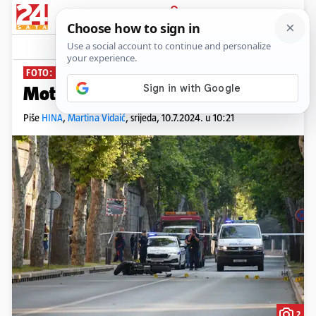
PRIJAVA
News
Komentari
9
FOTO: CRNO JUTRO U ISTRI
Motociklist (18) poginuo u Puli
Piše
HINA
,
Martina Vidaić
,
srijeda, 10.7.2024. u 10:21
2