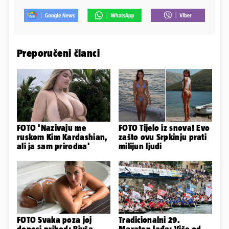
Preporučeni članci
FOTO 'Nazivaju me
FOTO Tijelo iz snova! Evo
ruskom Kim Kardashian,
zašto ovu Srpkinju prati
ali ja sam prirodna'
milijun ljudi
FOTO Svaka poza joj
Tradicionalni 29.
donosi prihod: Bivša
Maraton lađa: Više od