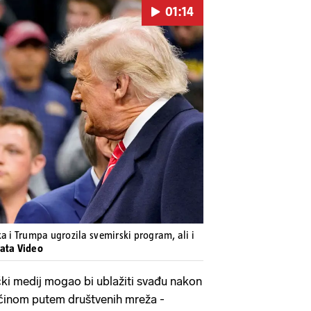
01:14
Pokretanje videa...
a i Trumpa ugrozila svemirski program, ali i
sata Video
ki medij mogao bi ublažiti svađu nakon
ćinom putem društvenih mreža -