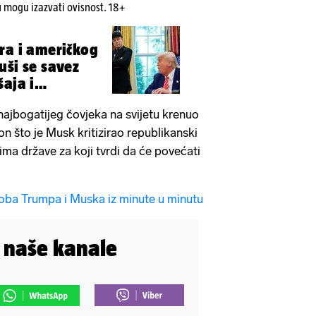
u mogu izazvati ovisnost. 18+
ra i američkog
uši se savez
šaja i
najbogatijeg čovjeka na svijetu krenuo
on što je Musk kritizirao republikanski
ima države za koji tvrdi da će povećati
koba Trumpa i Muska iz minute u minutu
i naše kanale