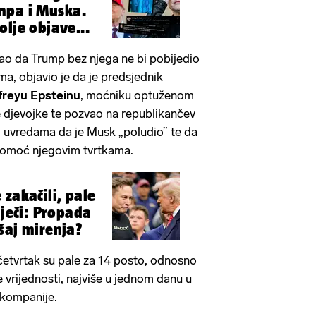
mpa i Muska.
olje objave...
rao da Trump bez njega ne bi pobijedio
ma, objavio je da je predsjednik
freyu Epsteinu
, moćniku optuženom
 djevojke te pozvao na republikančev
o uvredama da je Musk „poludio” te da
 pomoć njegovim tvrtkama.
zakačili, pale
iječi: Propada
šaj mirenja?
četvrtak su pale za 14 posto, odnosno
ne vrijednosti, najviše u jednom danu u
e kompanije.