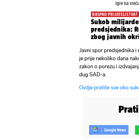
Igre na sreć
RASPAD PRIJATELJSTVA?
Sukob milijarde
predsjednika: R
zbog javnih okr
subvencija
Javni spor predsjednika i 
je prije nekoliko dana nak
zakon o porezu i izdvajanj
dug SAD-a.
Ovdje pratite sve oko su
Prat