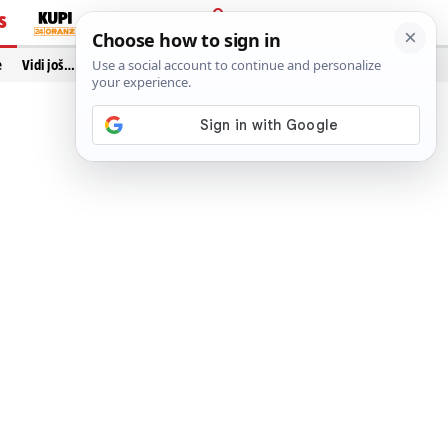
S
PRIJAVA
e
Vidi još…