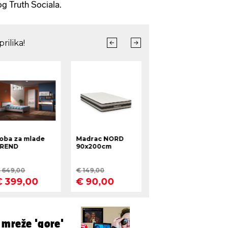
g Truth Sociala.
že 'gore'