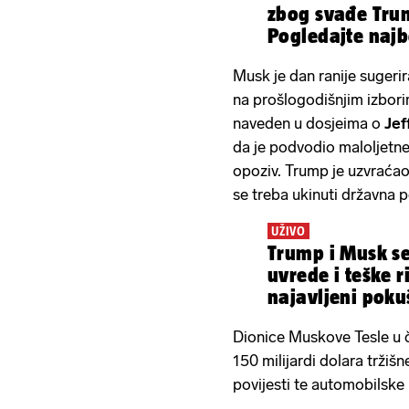
zbog svađe Tru
Pogledajte najb
Musk je dan ranije sugeri
na prošlogodišnjim izbori
naveden u dosjeima o
Jef
da je podvodio maloljetne
opoziv. Trump je uzvraća
se treba ukinuti državna
UŽIVO
Trump i Musk se 
uvrede i teške r
najavljeni poku
Dionice Muskove Tesle u 
150 milijardi dolara tržiš
povijesti te automobilsk