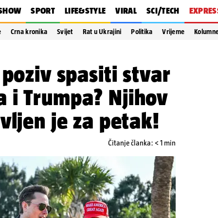
SHOW
SPORT
LIFE&STYLE
VIRAL
SCI/TECH
EXPRES
e
Crna kronika
Svijet
Rat u Ukrajini
Politika
Vrijeme
Kolumn
poziv spasiti stvar
 i Trumpa? Njihov
vljen je za petak!
Čitanje članka: < 1 min