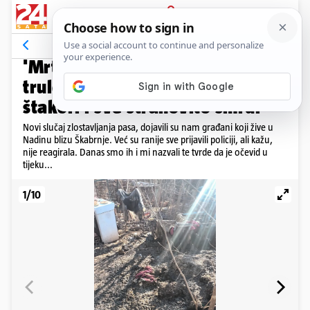
PRIJAVA
Galerija
Komentari
69
HOROR KOD ŠKABRNJE
'Mrtvi psi vise s grana, živi jedu
trule iznutrice, a oko njih gmižu
štakori i sve strahovito smrdi'
Novi slučaj zlostavljanja pasa, dojavili su nam građani koji žive u
Nadinu blizu Škabrnje. Već su ranije sve prijavili policiji, ali kažu,
nije reagirala. Danas smo ih i mi nazvali te tvrde da je očevid u
tijeku...
1/10