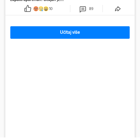
10
89
Učitaj više