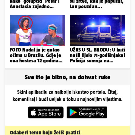
kako 'golupčići' Petar i
su žrtve, Rak je papučar,
Anastasia zajedno
Lav pouzdan...
provode ljetne dane
FOTO Nadal ju je gutao
UŽAS U SL. BRODU: U kući
očima u Brazilu. Gdje je
našli tijelo 71-godišnjaka!
ova hostesa 12 godina
Policija sumnja na
poslije i kako izgleda?
nasilnu smrt
Sve što je bitno, na dohvat ruke
Skini aplikaciju za najbolje iskustvo portala. Čitaj,
komentiraj i budi uvijek u toku s najnovijim vijestima.
Odaberi temu koju želiš pratiti