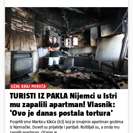
UŽAS KRAJ POREČA
TURISTI IZ PAKLA Nijemci u Istri
mu zapalili apartman! Vlasnik:
'Ovo je danas postala tortura'
Posjetili smo Markicu Kikića (63) koji je iznajmio apartman gostima
iz Njemačke. Doveli su prijatelje i partijali. Roštiljali su, a onda mu
zapalili apartman. Očajan je...