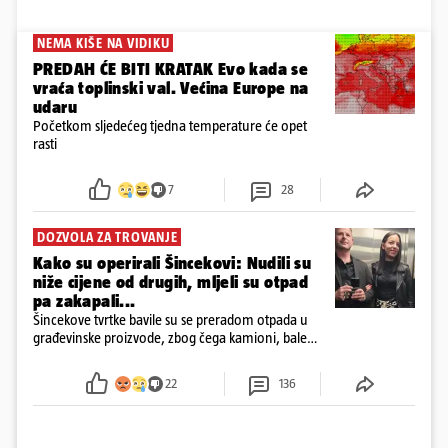
NEMA KIŠE NA VIDIKU
PREDAH ĆE BITI KRATAK Evo kada se
vraća toplinski val. Većina Europe na
udaru
Početkom sljedećeg tjedna temperature će opet
rasti
7
28
DOZVOLA ZA TROVANJE
Kako su operirali Šincekovi: Nudili su
niže cijene od drugih, mljeli su otpad
pa zakapali...
Šincekove tvrtke bavile su se preradom otpada u
građevinske proizvode, zbog čega kamioni, bale
plastike i samljeveni materijal dugo nisu izazivali
sumnju
22
136