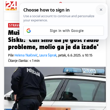
PRIJAVA
News
Komentari
19
STRAVA U SISKU
Muškarac ubijen ispred kafića u
Sisku: 'Čuli smo da je gost radio
probleme, molio ga je da izađe'
Piše
Helena Tkalčević
,
Laura Šiprak
,
petak, 6.6.2025. u 10:15
Čitanje članka: < 1 min