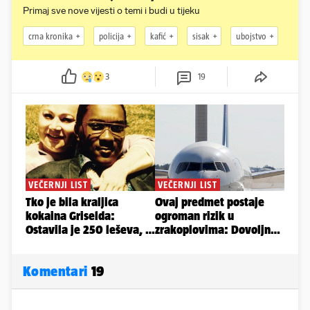
Primaj sve nove vijesti o temi i budi u tijeku
crna kronika
policija
kafić
sisak
ubojstvo
3
19
Komentari
19