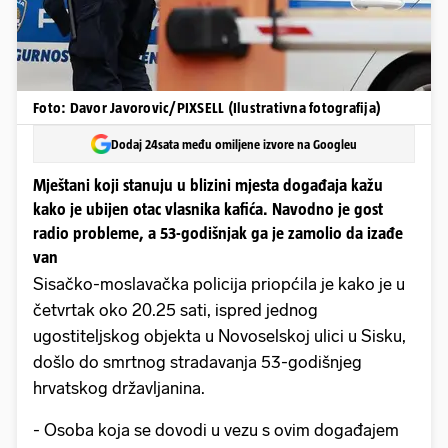
Foto: Davor Javorovic/PIXSELL (Ilustrativna fotografija)
Dodaj 24sata među omiljene izvore na Googleu
Mještani koji stanuju u blizini mjesta događaja kažu
kako je ubijen otac vlasnika kafića. Navodno je gost
radio probleme, a 53-godišnjak ga je zamolio da izađe
van
Sisačko-moslavačka policija priopćila je kako je u
četvrtak oko 20.25 sati, ispred jednog
ugostiteljskog objekta u Novoselskoj ulici u Sisku,
došlo do smrtnog stradavanja 53-godišnjeg
hrvatskog državljanina.
- Osoba koja se dovodi u vezu s ovim događajem