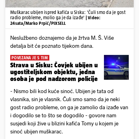
Muškarac ubijen ispred kafića u Sisku: 'Čuli smo da je gost
radio probleme, molio ga je da izađe'
| Video:
24sata/Marko Prpić/PIXSELL
Neslužbeno doznajemo da je žrtva M. Š. Više
detalja bit će poznato tijekom dana.
POVEZANA JE S TIM
Strava u Sisku: Čovjek ubijen u
ugostiteljskom objektu, jedna
osoba je pod nadzorom policije
- Nismo bili kod kuće sinoć. Ubijen je tata od
vlasnika, sin je vlasnik. Čuli smo samo da je neki
gost radio probleme, on ga je zamolio da izađe van
i dogodilo se to što se dogodilo - govore nam
susjedi koji žive u blizini kafića Tomy u kojem je
sinoć ubijen muškarac.