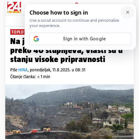
PRIJAVA
News
Komentari
0
TOPLOTNI UDAR
Na jugu Francuske temperature
preko 40 stupnjeva, vlasti su u
stanju visoke pripravnosti
Piše
HINA
,
ponedjeljak, 11.8.2025. u 08:31
Čitanje članka: < 1 min