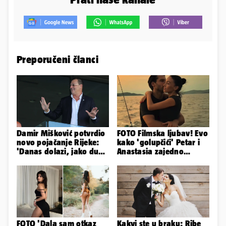
Preporučeni članci
Damir Mišković potvrdio
FOTO Filmska ljubav! Evo
novo pojačanje Rijeke:
kako 'golupčići' Petar i
'Danas dolazi, jako dugo
Anastasia zajedno
smo ga skautirali'
provode ljetne dane
FOTO 'Dala sam otkaz
Kakvi ste u braku: Ribe