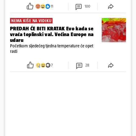
požar, rekao je vlasnik
11
100
NEMA KIŠE NA VIDIKU
PREDAH ĆE BITI KRATAK Evo kada se
vraća toplinski val. Većina Europe na
udaru
Početkom sljedećeg tjedna temperature će opet
rasti
7
28