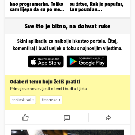
kao programerka. Toliko
su žrtve, Rak je papučar,
sam lijepa da su po meni
Lav pouzdan...
napravili lutku'
Sve što je bitno, na dohvat ruke
Skini aplikaciju za najbolje iskustvo portala. Čitaj,
komentiraj i budi uvijek u toku s najnovijim vijestima.
Odaberi temu koju želiš pratiti
Primaj sve nove vijesti o temi i budi u tijeku
toplinski val
francuska