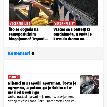
Komentari
0
POREČ
Nijemci mu zapalili apartman. Šteta je
ogromna, a potom ga je šokirao i e-
mail od Bookinga
Oni su nastavili sa svojim jelom, nazdravljanjem,
dizanjem čaša i boca. Čak su nam smetali dok smo
u panici kupili crijeva kako bismo pokušali ugasiti