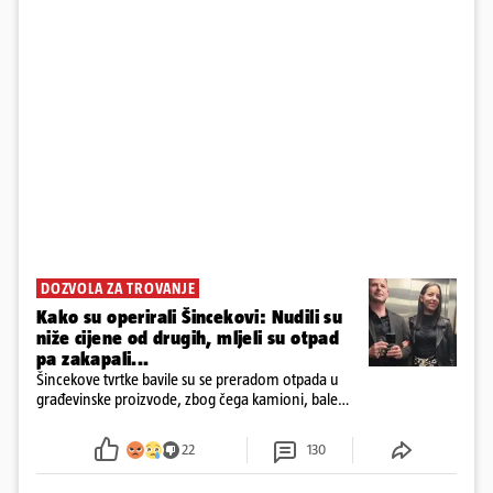
DOZVOLA ZA TROVANJE
Kako su operirali Šincekovi: Nudili su
niže cijene od drugih, mljeli su otpad
pa zakapali...
Šincekove tvrtke bavile su se preradom otpada u
građevinske proizvode, zbog čega kamioni, bale
plastike i samljeveni materijal dugo nisu izazivali
sumnju
22
130