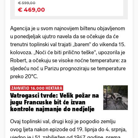
Agencija je u svom najnovijem biltenu objavljenom
u ponedjeljak ujutro navela da se očekuje da će
trenutni toplinski val trajati „barem“ do vikenda 15.
kolovoza. „Noći će biti prilično teške“, upozorila je
Robert, a očekuju se visoke noćne temperature: za
sljedeću noć u Parizu prognoziraju se temperature
preko 20°C.
ZAHVATIO 16.000 HEKTARA
Vatrogasci tvrde: Velik požar na
jugu Francuske bit će izvan
kontrole najmanje do nedjelje
Ovaj toplinski val, drugi koji je pogodio zemlju
ovog ljeta nakon epizode od 19. lipnja do 4. srpnja,
ujedno je i 51. zabilježen od 1947. godine, prema