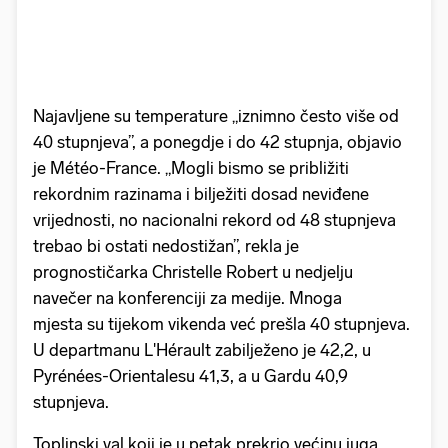
Najavljene su temperature „iznimno često više od
40 stupnjeva”, a ponegdje i do 42 stupnja, objavio
je Météo-France. „Mogli bismo se približiti
rekordnim razinama i bilježiti dosad neviđene
vrijednosti, no nacionalni rekord od 48 stupnjeva
trebao bi ostati nedostižan”, rekla je
prognostičarka Christelle Robert u nedjelju
navečer na konferenciji za medije. Mnoga
mjesta su tijekom vikenda već prešla 40 stupnjeva.
U departmanu L'Hérault zabilježeno je 42,2, u
Pyrénées-Orientalesu 41,3, a u Gardu 40,9
stupnjeva.
Toplinski val koji je u petak prekrio većinu juga