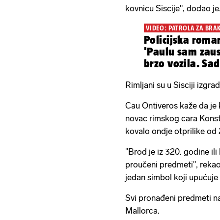
kovnicu Siscije", dodao je
VIDEO: PATROLA ZA BRA
Policijska roma
'Paulu sam zaus
brzo vozila. Sad
žena'
Rimljani su u Sisciji izgra
Cau Ontiveros kaže da je 
novac rimskog cara Konst
kovalo ondje otprilike od
"Brod je iz 320. godine ili
proučeni predmeti", rekao
jedan simbol koji upućuje
Svi pronađeni predmeti n
Mallorca.