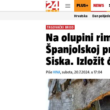
PLUS+
NEWS
Hrvatska
Dan pobjed
TRGOVAČKI BROD
Na olupini ri
Španjolskoj p
Siska. Izložit
Piše
HINA
,
subota, 20.7.2024. u 17:04