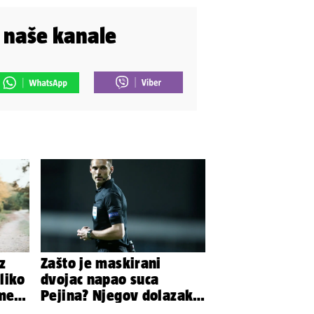
i naše kanale
z
Zašto je maskirani
liko
dvojac napao suca
meni
Pejina? Njegov dolazak u
Zračnu luku izazvao je