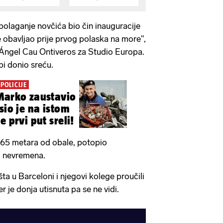
e polaganje novčića bio čin inauguracije
 obavljao prije prvog polaska na more",
 Ángel Cau Ontiveros za Studio Europa.
bi donio sreću.
POLICIJE
Marko zaustavio
sio je na istom
e prvi put sreli!
n 65 metara od obale, potopio
g nevremena.
ta u Barceloni i njegovi kolege proučili
r je donja utisnuta pa se ne vidi.