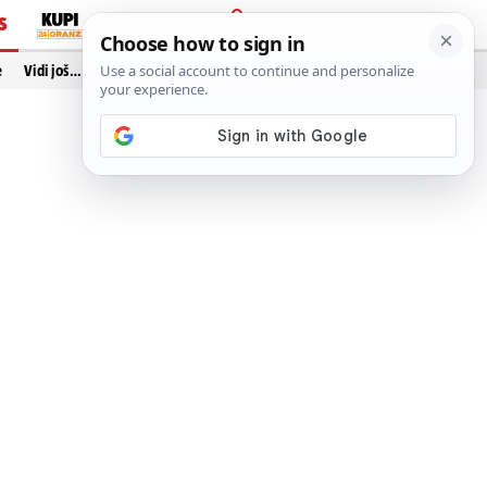
S
PRIJAVA
e
Vidi još…