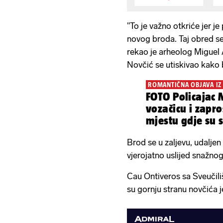
"To je važno otkriće jer j
novog broda. Taj obred se
rekao je arheolog Miguel
Novčić se utiskivao kako 
ROMANTIČNA OBJAVA IZ 
FOTO Policajac 
vozačicu i zapro
mjestu gdje su s
Brod se u zaljevu, udalje
vjerojatno uslijed snažno
Cau Ontiveros sa Sveučiliš
su gornju stranu novčića je