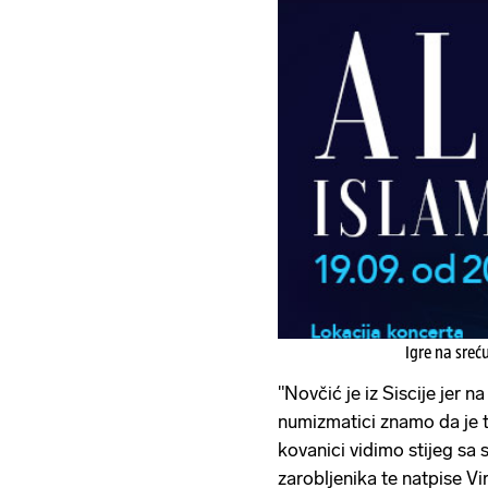
Igre na sreć
"Novčić je iz Siscije jer n
numizmatici znamo da je to
kovanici vidimo stijeg sa
zarobljenika te natpise Vi