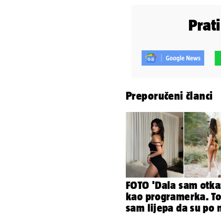
Prat
Preporučeni članci
FOTO 'Dala sam otka
kao programerka. To
sam lijepa da su po 
napravili lutku'