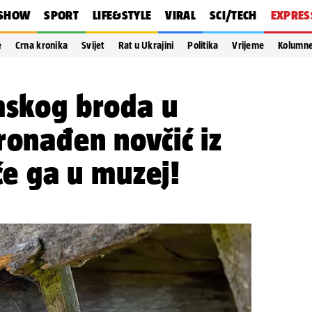
SHOW
SPORT
LIFE&STYLE
VIRAL
SCI/TECH
EXPRES
e
Crna kronika
Svijet
Rat u Ukrajini
Politika
Vrijeme
Kolumn
mskog broda u
ronađen novčić iz
 će ga u muzej!