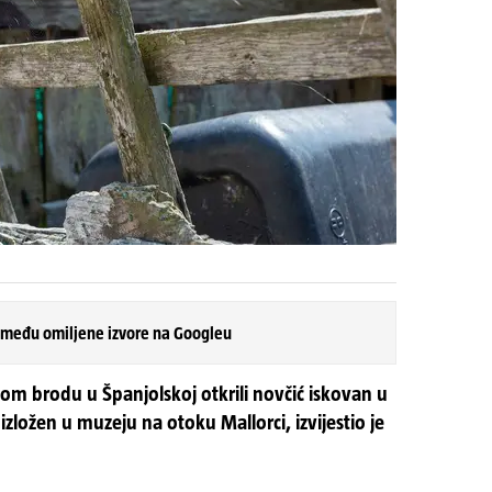
 među omiljene izvore na Googleu
m brodu u Španjolskoj otkrili novčić iskovan u
i izložen u muzeju na otoku Mallorci, izvijestio je