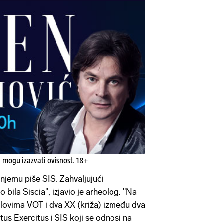
u mogu izazvati ovisnost. 18+
a njemu piše SIS. Zahvaljujući
 bila Siscia", izjavio je arheolog. "Na
 slovima VOT i dva XX (križa) između dva
rtus Exercitus i SIS koji se odnosi na