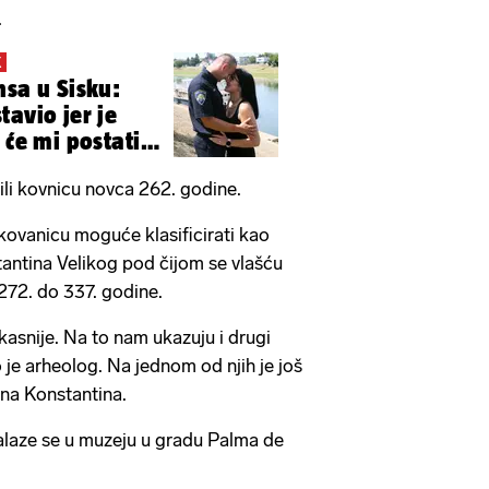
.
K
nsa u Sisku:
tavio jer je
 će mi postati
dili kovnicu novca 262. godine.
kovanicu moguće klasificirati kao
antina Velikog pod čijom se vlašću
 272. do 337. godine.
 kasnije. Na to nam ukazuju i drugi
 je arheolog. Na jednom od njih je još
 na Konstantina.
alaze se u muzeju u gradu Palma de