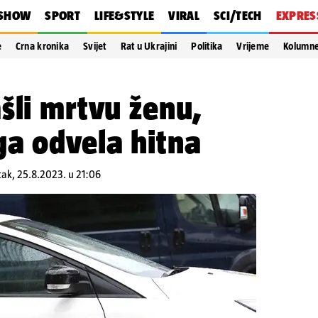
SHOW
SPORT
LIFE&STYLE
VIRAL
SCI/TECH
EXPRES
e
Crna kronika
Svijet
Rat u Ukrajini
Politika
Vrijeme
Kolumn
šli mrtvu ženu,
ga odvela hitna
tak, 25.8.2023. u 21:06