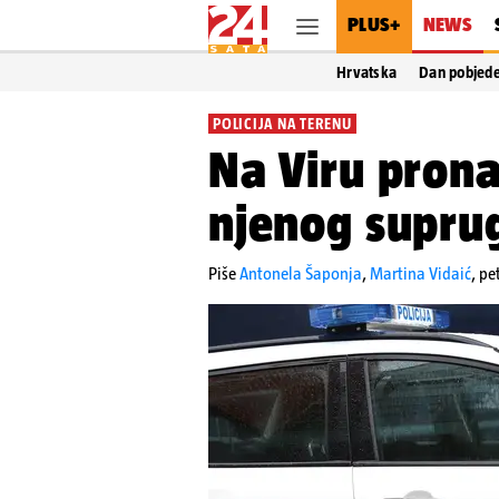
PLUS+
NEWS
Hrvatska
Dan pobjed
POLICIJA NA TERENU
Na Viru prona
njenog supru
Piše
Antonela Šaponja
,
Martina Vidaić
,
pe