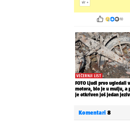
vir
10
Komentari
8