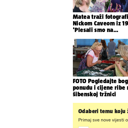
Matea traži fotografi
Nickom Caveom iz 19
'Plesali smo na
pozornici. Još čuvam
haljinu'
FOTO Pogledajte bog
ponudu i cijene ribe
šibenskoj tržnici
Odaberi temu koju ž
Primaj sve nove vijesti o