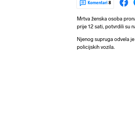
Komentari
8
Mrtva ženska osoba prona
prije 12 sati, potvrdili su
Njenog supruga odvela je h
policijskih vozila.