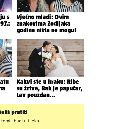
ju s
Vječno mladi: Ovim
97.:
znakovima Zodijaka
godine ništa ne mogu!
 tu
atu
Kakvi ste u braku: Ribe
 na
su žrtve, Rak je papučar,
Lav pouzdan...
eliš pratiti
 temi i budi u tijeku