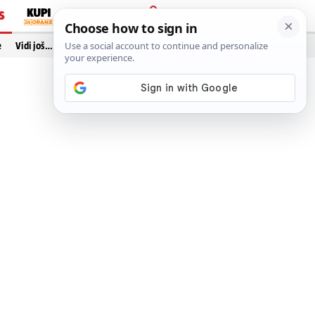
S
PRIJAVA
e
Vidi još…