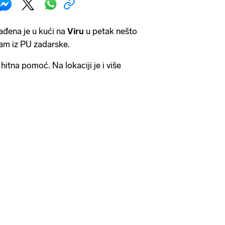
đena je u kući na
Viru
u petak nešto
 nam iz PU zadarske.
itna pomoć. Na lokaciji je i više