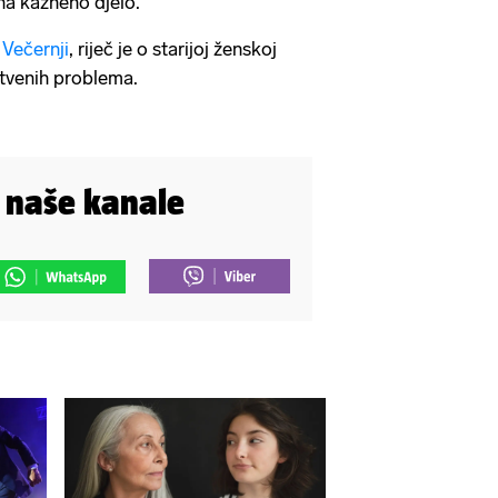
na kazneno djelo.
e
Večernji
, riječ je o starijoj ženskoj
stvenih problema.
i naše kanale