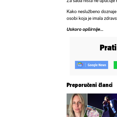
Za sada ništa ne upućuje 
Kako neslužbeno doznaj
osobi koja je imala zdrav
Uskoro opširnije...
Prat
Preporučeni članci