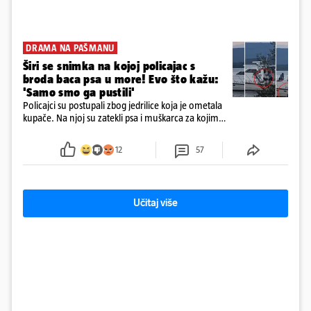
DRAMA NA PAŠMANU
Širi se snimka na kojoj policajac s
broda baca psa u more! Evo što kažu:
'Samo smo ga pustili'
Policajci su postupali zbog jedrilice koja je ometala
kupače. Na njoj su zatekli psa i muškarca za kojim
se od ranije trage. Muškarac je pružao otpor te su
ga uhitili, a psa je preuzeo komunalni redar
12
57
Učitaj više