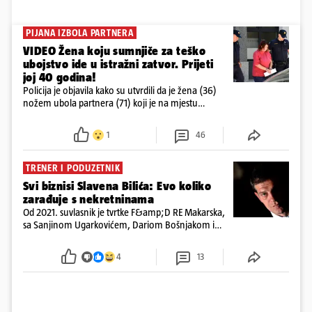
PIJANA IZBOLA PARTNERA
VIDEO Žena koju sumnjiče za teško
ubojstvo ide u istražni zatvor. Prijeti
joj 40 godina!
Policija je objavila kako su utvrdili da je žena (36)
nožem ubola partnera (71) koji je na mjestu
preminuo. Imala je 2,03 promila. U nedjelju su je
ispitali i poslali u istražni zatvor
1
46
TRENER I PODUZETNIK
Svi biznisi Slavena Bilića: Evo koliko
zarađuje s nekretninama
Od 2021. suvlasnik je tvrtke F&amp;D RE Makarska,
sa Sanjinom Ugarkovićem, Dariom Bošnjakom i
Dobrislavom Hrkaćem. Tvrtka je registrirana za
poslovanje nekretninama, a od osnutka nema
4
13
zaposlenih