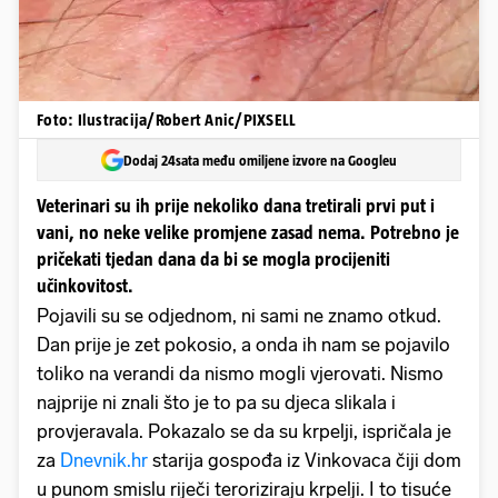
Foto: Ilustracija/Robert Anic/PIXSELL
Dodaj 24sata među omiljene izvore na Googleu
Veterinari su ih prije nekoliko dana tretirali prvi put i
vani, no neke velike promjene zasad nema. Potrebno je
pričekati tjedan dana da bi se mogla procijeniti
učinkovitost.
Pojavili su se odjednom, ni sami ne znamo otkud.
Dan prije je zet pokosio, a onda ih nam se pojavilo
toliko na verandi da nismo mogli vjerovati. Nismo
najprije ni znali što je to pa su djeca slikala i
provjeravala. Pokazalo se da su krpelji, ispričala je
za
Dnevnik.hr
starija gospođa iz Vinkovaca čiji dom
u punom smislu riječi teroriziraju krpelji. I to tisuće