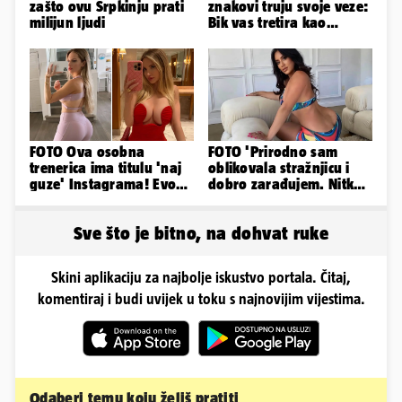
zašto ovu Srpkinju prati
znakovi truju svoje veze:
milijun ljudi
Bik vas tretira kao
vlasništvo, Jarcu je veza
ugovor
FOTO Ova osobna
FOTO 'Prirodno sam
trenerica ima titulu 'naj
oblikovala stražnjicu i
guze' Instagrama! Evo
dobro zarađujem. Nitko
koliko naplaćuje po
ne vjeruje da je prava'
satu...
Sve što je bitno, na dohvat ruke
Skini aplikaciju za najbolje iskustvo portala. Čitaj,
komentiraj i budi uvijek u toku s najnovijim vijestima.
Odaberi temu koju želiš pratiti