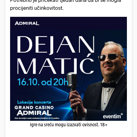
Potrebno je pričekati tjedan dana da bi se mogla
procijeniti učinkovitost.
Igre na sreću mogu izazvati ovisnost. 18+