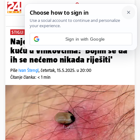
PRIJAVA
News
Komentari
3
STIGLI I VETERINARI
Najezda krpelja okupirala im
kuću u Vinkovcima: 'Bojim se da
ih se nećemo nikada riješiti'
Piše
Ivan Štengl
,
četvrtak, 15.5.2025. u 20:00
Čitanje članka: < 1 min