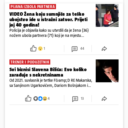
PIJANA IZBOLA PARTNERA
VIDEO Žena koju sumnjiče za teško
ubojstvo ide u istražni zatvor. Prijeti
joj 40 godina!
Policija je objavila kako su utvrdili da je žena (36)
nožem ubola partnera (71) koji je na mjestu
preminuo. Imala je 2,03 promila. U nedjelju su je
ispitali i poslali u istražni zatvor
1
44
TRENER I PODUZETNIK
Svi biznisi Slavena Bilića: Evo koliko
zarađuje s nekretninama
Od 2021. suvlasnik je tvrtke F&amp;D RE Makarska,
sa Sanjinom Ugarkovićem, Dariom Bošnjakom i
Dobrislavom Hrkaćem. Tvrtka je registrirana za
poslovanje nekretninama, a od osnutka nema
4
13
zaposlenih