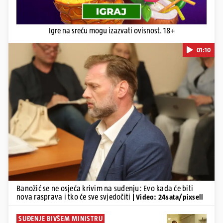
Igre na sreću mogu izazvati ovisnost. 18+
01:10
Pokretanje videa...
Banožić se ne osjeća krivim na suđenju: Evo kada će biti
nova rasprava i tko će sve svjedočiti
| Video: 24sata/pixsell
SUĐENJE BIVŠEM MINISTRU