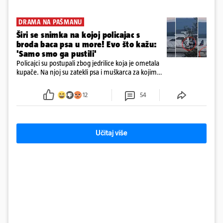
DRAMA NA PAŠMANU
Širi se snimka na kojoj policajac s
broda baca psa u more! Evo što kažu:
'Samo smo ga pustili'
Policajci su postupali zbog jedrilice koja je ometala
kupače. Na njoj su zatekli psa i muškarca za kojim
se od ranije trage. Muškarac je pružao otpor te su
ga uhitili, a psa je preuzeo komunalni redar
12
54
Učitaj više