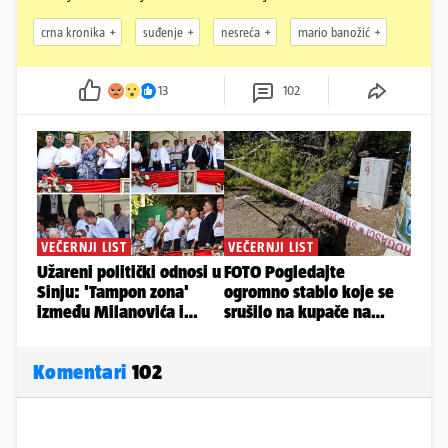
crna kronika
suđenje
nesreća
mario banožić
13
102
Komentari
102