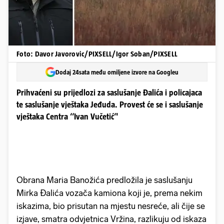
Foto: Davor Javorovic/PIXSELL/Igor Soban/PIXSELL
Dodaj 24sata među omiljene izvore na Googleu
Prihvaćeni su prijedlozi za saslušanje Đalića i policajaca
te saslušanje vještaka Jeđuda. Provest će se i saslušanje
vještaka Centra ‘‘Ivan Vučetić‘'
Obrana Maria Banožića predložila je saslušanju
Mirka Đalića vozača kamiona koji je, prema nekim
iskazima, bio prisutan na mjestu nesreće, ali čije se
izjave, smatra odvjetnica Vržina, razlikuju od iskaza