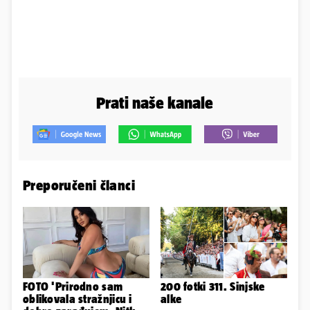
Prati naše kanale
Preporučeni članci
FOTO 'Prirodno sam
200 fotki 311. Sinjske
oblikovala stražnjicu i
alke