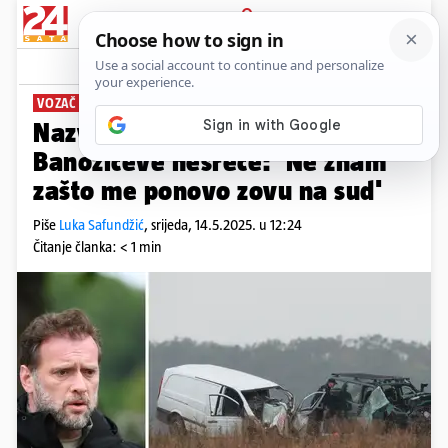
PRIJAVA
News
Komentari
102
VOZAČ KAMIONA
Nazvali smo jedinog svjedoka
Banožićeve nesreće: 'Ne znam
zašto me ponovo zovu na sud'
Piše
Luka Safundžić
,
srijeda, 14.5.2025. u 12:24
Čitanje članka: < 1 min