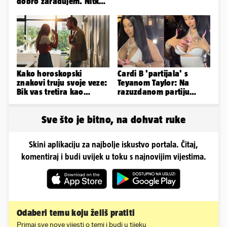
dobro zarađujem. Nitko
ne vjeruje da je prava'
Kako horoskopski
Cardi B 'partijala' s
znakovi truju svoje veze:
Teyanom Taylor: Na
Bik vas tretira kao
razuzdanom partiju
vlasništvo, Jarcu je veza
pokazala je bradavice i
ugovor
guzu
Sve što je bitno, na dohvat ruke
Skini aplikaciju za najbolje iskustvo portala. Čitaj,
komentiraj i budi uvijek u toku s najnovijim vijestima.
Odaberi temu koju želiš pratiti
Primaj sve nove vijesti o temi i budi u tijeku