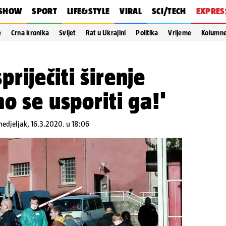
SHOW
SPORT
LIFE&STYLE
VIRAL
SCI/TECH
EXPRES
e
Crna kronika
Svijet
Rat u Ukrajini
Politika
Vrijeme
Kolumn
riječiti širenje
o se usporiti ga!'
edjeljak, 16.3.2020. u 18:06