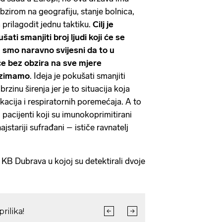
bzirom na geografiju, stanje bolnica,
 prilagodit jednu taktiku.
Cilj je
šati smanjiti broj ljudi koji će se
 smo naravno svijesni da to u
će bez obzira na sve mjere
uzimamo
. Ideja je pokušati smanjiti
brzinu širenja jer je to situacija koja
kacija i respiratornih poremećaja. A to
, pacijenti koji su imunokoprimitirani
ajstariji sufrađani – ističe ravnatelj
zi KB Dubrava u kojoj su detektirali dvoje