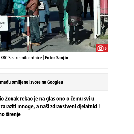
5
 KBC Sestre milosrdnice |
Foto: Sanjin
 među omiljene izvore na Googleu
io Zovak rekao je na glas ono o čemu svi u
 i zaraziti mnoge, a naši zdravstveni djelatnici i
no širenje