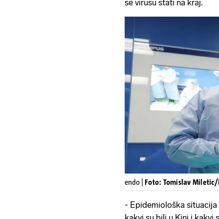
se virusu stati na kraj.
endo |
Foto: Tomislav Miletic/
- Epidemiološka situacija
kakvi su bili u Kini i kakv