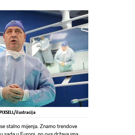
PIXSELL/ilustracija
 se stalno mijenja. Znamo trendove
i su sada u Europi, no ova država ima