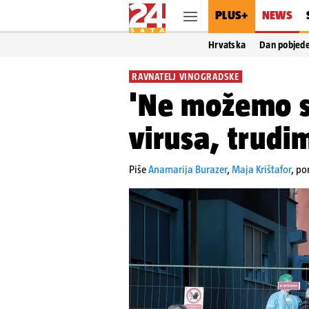
PLUS+
NEWS
Hrvatska
Dan pobjed
RAVNATELJ VINOGRADSKE
'Ne možemo sp
virusa, trudim
Piše
Anamarija Burazer
,
Maja Krištafor
,
pon