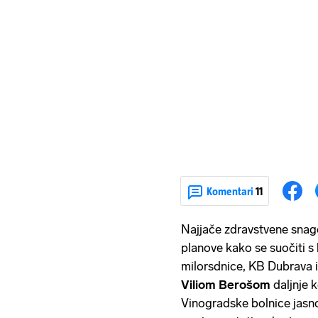
Komentari
11
Najjače zdravstvene snag
planove kako se suočiti s
milorsdnice, KB Dubrava 
Viliom Berošom
daljnje 
Vinogradske bolnice jasno 