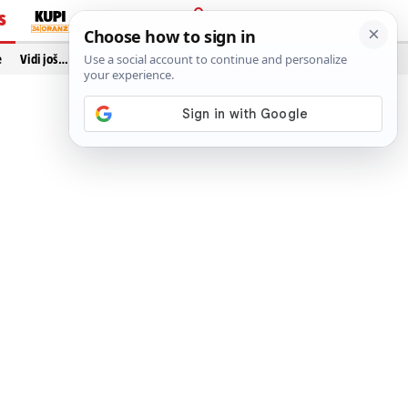
S
PRIJAVA
e
Vidi još…