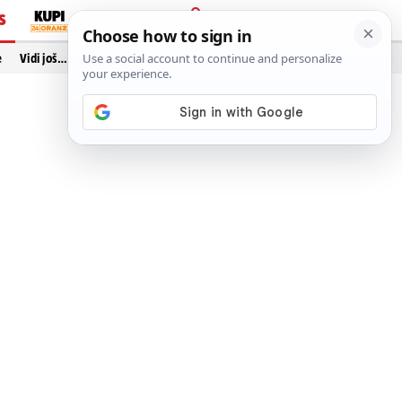
S
PRIJAVA
e
Vidi još…