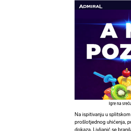
Igre na sreć
Na ispitivanju u splitskom
prošlotjednog uhićenja, pr
dokaza, Livljanić se branil