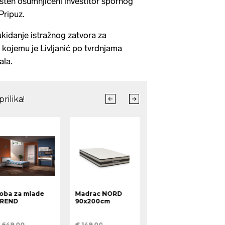
ušten osumnjičeni investitor spornog
Pripuz.
ukidanje istražnog zatvora za
, kojemu je Livljanić po tvrdnjama
la.