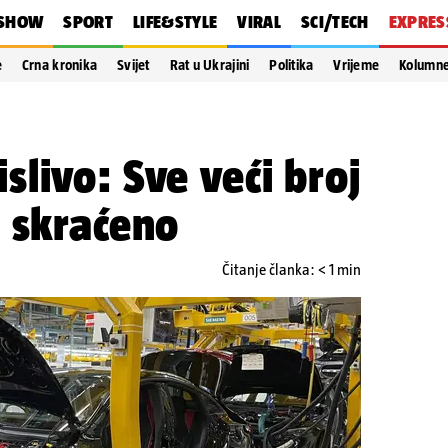
SHOW
SPORT
LIFE&STYLE
VIRAL
SCI/TECH
EXPRES
e
Crna kronika
Svijet
Rat u Ukrajini
Politika
Vrijeme
Kolumn
livo: Sve veći broj
 skraćeno
Čitanje članka: < 1 min