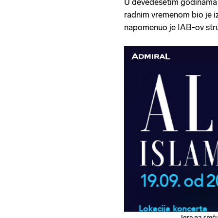
U devedesetim godinama p
radnim vremenom bio je iz
napomenuo je IAB-ov str
Igre na sreć