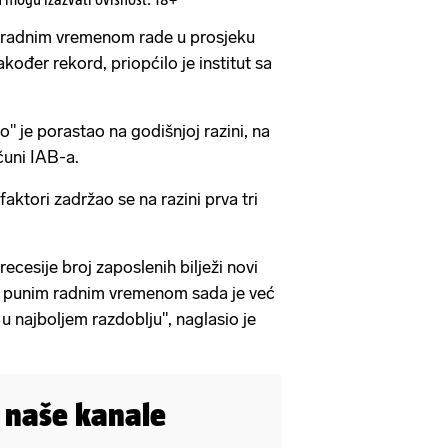
 radnim vremenom rade u prosjeku
akođer rekord, priopćilo je institut sa
" je porastao na godišnjoj razini, na
čuni IAB-a.
faktori zadržao se na razini prva tri
recesije broj zaposlenih bilježi novi
 s punim radnim vremenom sada je već
u najboljem razdoblju", naglasio je
i naše kanale