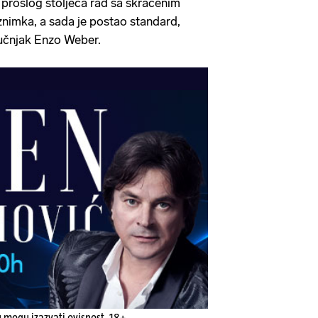
rošlog stoljeća rad sa skraćenim
nimka, a sada je postao standard,
učnjak Enzo Weber.
u mogu izazvati ovisnost. 18+