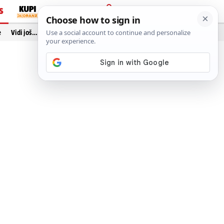
S
PRIJAVA
e
Vidi još…