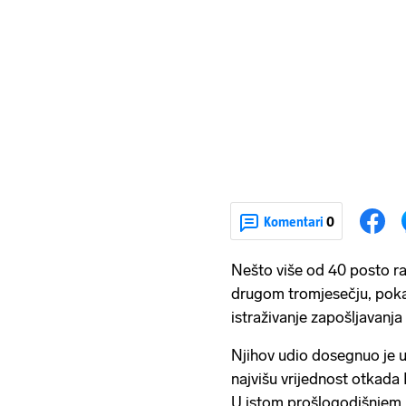
Komentari
0
Nešto više od 40 posto ra
drugom tromjesečju, pokaza
istraživanje zapošljavanja
Njihov udio dosegnuo je u
najvišu vrijednost otkada 
U istom prošlogodišnjem r