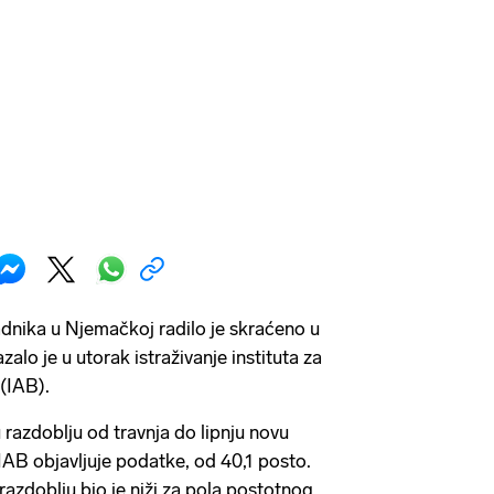
dnika u Njemačkoj radilo je skraćeno u
lo je u utorak istraživanje instituta za
 (IAB).
 razdoblju od travnja do lipnju novu
IAB objavljuje podatke, od 40,1 posto.
azdoblju bio je niži za pola postotnog