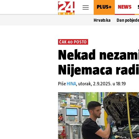
PLUS+
NEWS
Hrvatska
Dan pobjed
ČAK 40 POSTO
Nekad nezamis
Nijemaca radi
Piše
HINA
,
utorak, 2.9.2025. u 18:19