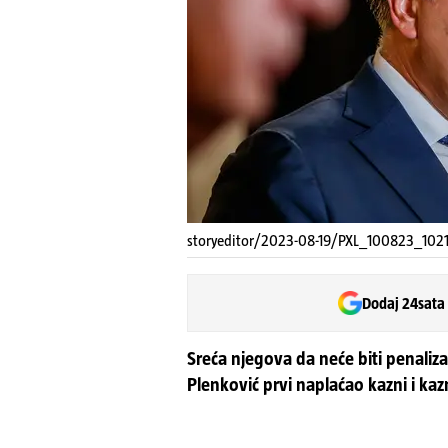
storyeditor/2023-08-19/PXL_100823_102
Dodaj 24sata
Sreća njegova da neće biti penalizac
Plenković prvi naplaćao kazni i kaz