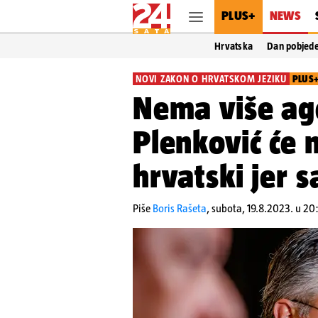
PLUS+
NEWS
Hrvatska
Dan pobjed
NOVI ZAKON O HRVATSKOM JEZIKU
PLUS
Nema više age
Plenković će 
hrvatski jer s
Piše
Boris Rašeta
,
subota, 19.8.2023. u 20