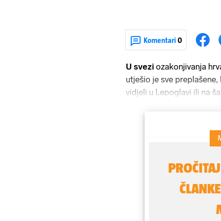
Komentari
0
U svezi
ozakonjivanja hrv
utješio je sve preplašene,
vidjeli u Lepoglavi ili na 
uvede novi Zakon o hrvats