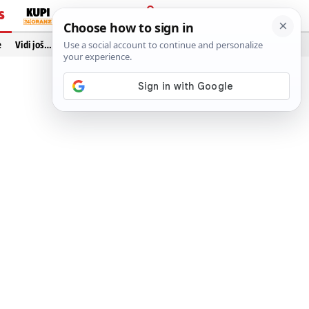
S
PRIJAVA
e
Vidi još…