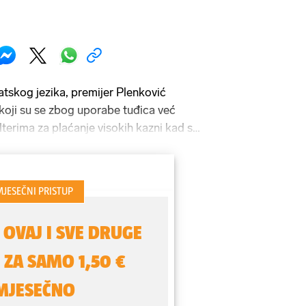
atskog jezika, premijer Plenković
 koji su se zbog uporabe tuđica već
šalterima za plaćanje visokih kazni kad se
kom jeziku..