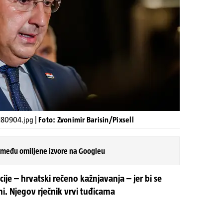
180904.jpg |
Foto: Zvonimir Barisin/Pixsell
 među omiljene izvore na Googleu
ije – hrvatski rečeno kažnjavanja – jer bi se
ni. Njegov rječnik vrvi tuđicama