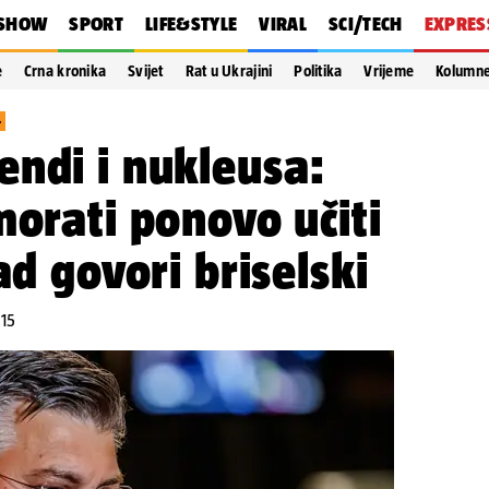
SHOW
SPORT
LIFE&STYLE
VIRAL
SCI/TECH
EXPRES
e
Crna kronika
Svijet
Rat u Ukrajini
Politika
Vrijeme
Kolumn
+
ndi i nukleusa:
morati ponovo učiti
ad govori briselski
:15