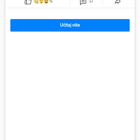
15
57
prepolovilo.
Učitaj više