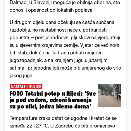
Dalmaciji i Slavoniji moguća je obilnija oborina, što
donosi i opasnost od lokalnih poplava.
U drugom dijelu dana očekuju se češća sunčana
razdoblja, no nestabilnost neće u potpunosti
popustiti – poslijepodnevni pljuskovi najvjerojatniji
su u sjevernim krajevima zemlje. Vjetar će većinom
biti slab, dok će na Jadranu puhati umjeren
jugozapadnjak, a na krajnjem jugu u jutarnjim
satima i prijepodne još može biti umjerenog do vrlo
jakog juga.
NASTALE I BUJICE
FOTO Totalni potop u Rijeci: 'Sve
je pod vodom, odroni kamenja
su po ulici, jedva idemo doma'
Temperature zraka ostat će ugodne i kretat će se
između 22 i 27 °C. U Zagrebu će biti promjenjivo