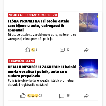
NESREĆA U ODRANSKOM OBREŽU
TEŠKA PROMETNA Tri osobe ostale
zarobljene u autu, vatrogasci ih
spašavali
Tri osobe ostale su zarobljene u autu, na terenu su
vatrogasci, Hitna pomoć i policija
3
12
STRAVIČNE SCENE
DETALJI NESREĆE U ZAGREBU: U bolnici
umrla vozačica i putnik, auto se u
sudaru prepolovio
Policija je objavila da je vozačici istekla prometna
dozvola i registracija na Mazdi
23
85