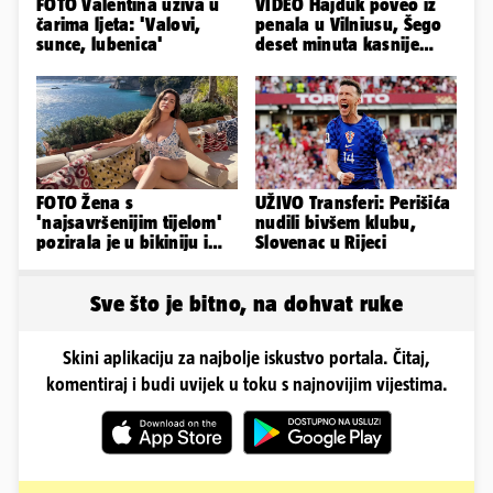
FOTO Valentina uživa u
VIDEO Hajduk poveo iz
čarima ljeta: 'Valovi,
penala u Vilniusu, Šego
sunce, lubenica'
deset minuta kasnije
promašio drugi
FOTO Žena s
UŽIVO Transferi: Perišića
'najsavršenijim tijelom'
nudili bivšem klubu,
pozirala je u bikiniju i
Slovenac u Rijeci
pokazala svoje bujne
obline...
Sve što je bitno, na dohvat ruke
Skini aplikaciju za najbolje iskustvo portala. Čitaj,
komentiraj i budi uvijek u toku s najnovijim vijestima.