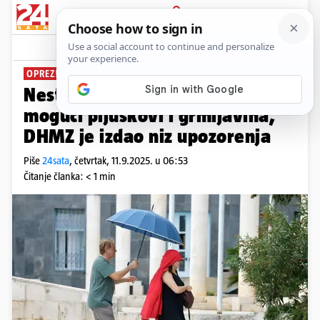
PRIJAVA
News
Komentari
0
OPREZ!
Nestabilno vrijeme: I dalje su
mogući pljuskovi i grmljavina,
DHMZ je izdao niz upozorenja
Piše
24sata
,
četvrtak, 11.9.2025. u 06:53
Čitanje članka: < 1 min