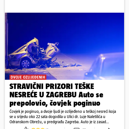
DVOJE OZLIJEĐENIH
STRAVIČNI PRIZORI TEŠKE
NESREĆE U ZAGREBU Auto se
prepolovio, čovjek poginuo
Čovjek je poginuo, a dvoje ljudi je ozlijeđeno u teškoj nesreći koja
se u srijedu oko 22 sata dogodila u Ulici dr. Luje Naletilića u
Odranskom Obrežu, u predgrađu Zagreba. Auto je iz zasad
neutvrđenih razloga sletio s kolnika, a od siline udara vozilo se