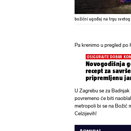
božićni ugođaj na trgu sveto
Pa krenimo u pregled po 
OSIGURAJTE DOBAR KOM
Novogodišnja go
recept za savrš
pripremljenu ja
U Zagrebu se za Badnjak i
povremeno će biti naoblak
metropoli bi se na Božić 
Celzijevih!