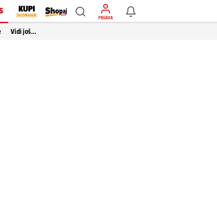
S
PRIJAVA
e
Vidi još…