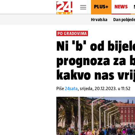
PLUS+
NEWS
Hrvatska
Dan pobjed
PO GRADOVIMA
Ni 'b' od bije
prognoza za 
kakvo nas vri
Piše
24sata
,
srijeda, 20.12.2023. u 11:52