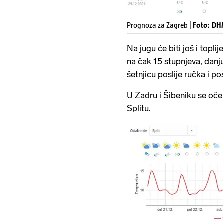
Prognoza za Zagreb |
Foto: D
Na jugu će biti još i toplij
na čak 15 stupnjeva, danju
šetnjicu poslije ručka i po
U Zadru i Šibeniku se oček
Splitu.