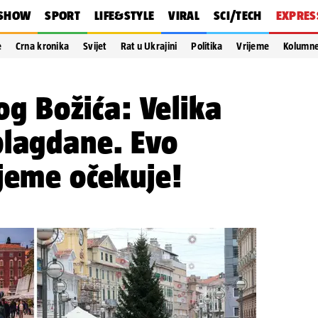
SHOW
SPORT
LIFE&STYLE
VIRAL
SCI/TECH
EXPRES
e
Crna kronika
Svijet
Rat u Ukrajini
Politika
Vrijeme
Kolumn
log Božića: Velika
blagdane. Evo
jeme očekuje!