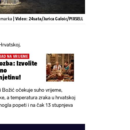
g marka
| Video: 24sata/Jurica Galoic/PIXSELL
Hrvatskoj.
AD NA VRIJEME
zba: Izvolite
eno
njetinu!
 Božić očekuje suho vrijeme,
e, a temperatura zraka u hrvatskoj
mogla popeti i na čak 13 stupnjeva