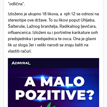
"odlična".
Izloženo je ukupno 18 likova, a njih 12 se odnosi na
stereotipe ove države. To su likovi poput Uhljeba,
Šalteruše, Lažnog branitelja, Radikalnog ljevičara,
influencerica. Izloženi su i portretne karikature svih
predsjednika i predsjednica te ovca. Ona je glavni
lik uz sloga ‘Jer i veliki narodi se znaju šaliti na
vlastiti račun’.