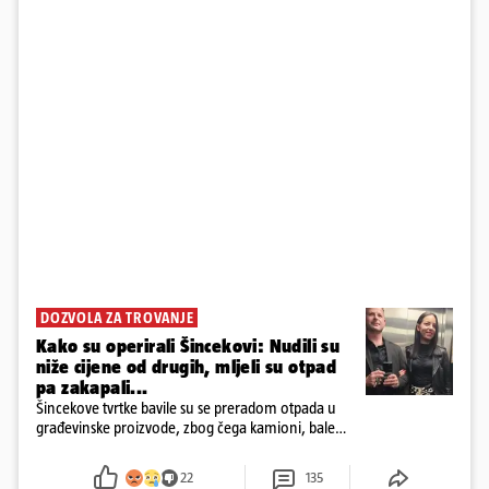
DOZVOLA ZA TROVANJE
Kako su operirali Šincekovi: Nudili su
niže cijene od drugih, mljeli su otpad
pa zakapali...
Šincekove tvrtke bavile su se preradom otpada u
građevinske proizvode, zbog čega kamioni, bale
plastike i samljeveni materijal dugo nisu izazivali
sumnju
22
135