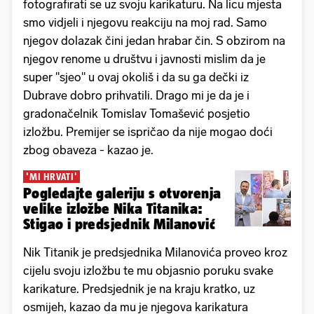
fotografirati se uz svoju karikaturu. Na licu mjesta
smo vidjeli i njegovu reakciju na moj rad. Samo
njegov dolazak čini jedan hrabar čin. S obzirom na
njegov renome u društvu i javnosti mislim da je
super "sjeo" u ovaj okoliš i da su ga dečki iz
Dubrave dobro prihvatili. Drago mi je da je i
gradonačelnik Tomislav Tomašević posjetio
izložbu. Premijer se ispričao da nije mogao doći
zbog obaveza - kazao je.
'MI HRVATI'
Pogledajte galeriju s otvorenja
velike izložbe Nika Titanika:
Stigao i predsjednik Milanović
Nik Titanik je predsjednika Milanovića proveo kroz
cijelu svoju izložbu te mu objasnio poruku svake
karikature. Predsjednik je na kraju kratko, uz
osmijeh, kazao da mu je njegova karikatura