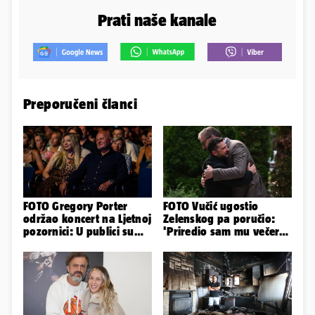
Prati naše kanale
Preporučeni članci
FOTO Gregory Porter
FOTO Vučić ugostio
održao koncert na Ljetnoj
Zelenskog pa poručio:
pozornici: U publici su
'Priredio sam mu večeru
bili Mateša i Blanka
i poželio dobrodošlicu'