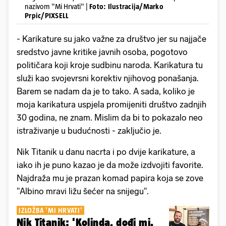
nazivom "Mi Hrvati" |
Foto: Ilustracija/Marko
Prpic/PIXSELL
- Karikature su jako važne za društvo jer su najjače
sredstvo javne kritike javnih osoba, pogotovo
političara koji kroje sudbinu naroda. Karikatura tu
služi kao svojevrsni korektiv njihovog ponašanja.
Barem se nadam da je to tako. A sada, koliko je
moja karikatura uspjela promijeniti društvo zadnjih
30 godina, ne znam. Mislim da bi to pokazalo neo
istraživanje u budućnosti - zaključio je.
Nik Titanik u danu nacrta i po dvije karikature, a
iako ih je puno kazao je da može izdvojiti favorite.
Najdraža mu je prazan komad papira koja se zove
"Albino mravi ližu šećer na snijegu".
IZLOŽBA 'MI HRVATI'
Nik Titanik: 'Kolinda, dođi mi.