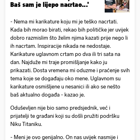
Baš sam je lijepo nacrtao...'
- Nema mi karikature koju mi je teško nacrtati.
Kada bih morao birati, rekao bih političke jer uvijek
dobro razmislim što želim njima kazati prije nego li
ih nacrtam. Inspiracije nikada ne nedostaje.
Karikature uglavnom crtam po dva ili tri sata na
dan. Najduže mi traje promišljanje kako ju
prikazati. Dosta vremena mi oduzme i praćenje svih
tema koje se događaju oko mene. Uglavnom su
karikature osmišljene u nesanici ili ako se nešto
baš aktualno događa - kazao je.
Oduševljen nije bio samo predsjednik, već i
prijatelji te građani koji su došli pružiti podršku
Niku Titaniku.
- Meni je ovo genijalno. On nas uvijek nasmije i