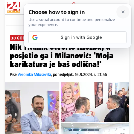
PRIJAVA
News
Komentari
29
30 GODINA KARIJERE
Nik Titanik otvorio izložbu, a
posjetio ga i Milanović: 'Moja
karikatura je baš odlična!'
Piše
Veronika Miloševski
,
ponedjeljak, 16.9.2024. u 21:56