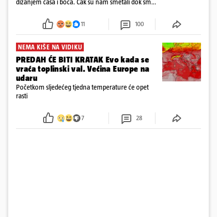
dizanjem čaša i boca. Čak su nam smetali dok smo
u panici kupili crijeva kako bismo pokušali ugasiti
požar, rekao je vlasnik
11
100
NEMA KIŠE NA VIDIKU
PREDAH ĆE BITI KRATAK Evo kada se
vraća toplinski val. Većina Europe na
udaru
Početkom sljedećeg tjedna temperature će opet
rasti
7
28