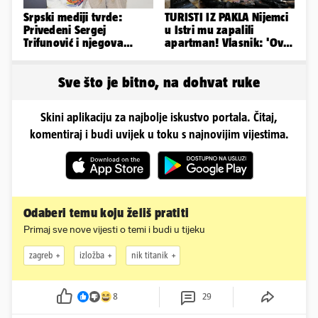
Srpski mediji tvrde:
TURISTI IZ PAKLA Nijemci
Privedeni Sergej
u Istri mu zapalili
Trifunović i njegova
apartman! Vlasnik: 'Ovo
supruga, izazvali su
je danas postala tortura'
incident
Sve što je bitno, na dohvat ruke
Skini aplikaciju za najbolje iskustvo portala. Čitaj,
komentiraj i budi uvijek u toku s najnovijim vijestima.
Odaberi temu koju želiš pratiti
Primaj sve nove vijesti o temi i budi u tijeku
zagreb
izložba
nik titanik
8
29