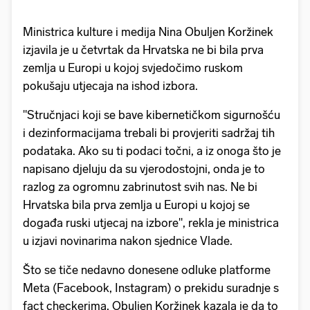
Ministrica kulture i medija Nina Obuljen Koržinek
izjavila je u četvrtak da Hrvatska ne bi bila prva
zemlja u Europi u kojoj svjedočimo ruskom
pokušaju utjecaja na ishod izbora.
"Stručnjaci koji se bave kibernetičkom sigurnošću
i dezinformacijama trebali bi provjeriti sadržaj tih
podataka. Ako su ti podaci točni, a iz onoga što je
napisano djeluju da su vjerodostojni, onda je to
razlog za ogromnu zabrinutost svih nas. Ne bi
Hrvatska bila prva zemlja u Europi u kojoj se
događa ruski utjecaj na izbore", rekla je ministrica
u izjavi novinarima nakon sjednice Vlade.
Što se tiče nedavno donesene odluke platforme
Meta (Facebook, Instagram) o prekidu suradnje s
fact checkerima, Obuljen Koržinek kazala je da to