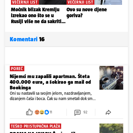
Komentari
16
POREČ
Nijemci mu zapalili apartman. Šteta
400.000 eura, a šokirao ga mail od
Bookinga
Oni su nastavili sa svojim jelom, nazdravljanjem,
dizanjem čaša i boca. Čak su nam smetali dok smo
u panici kupili crijeva kako bismo pokušali ugasiti
požar, rekao je vlasnik
11
92
TEŠKO PRISTUPAČNA PLAŽA