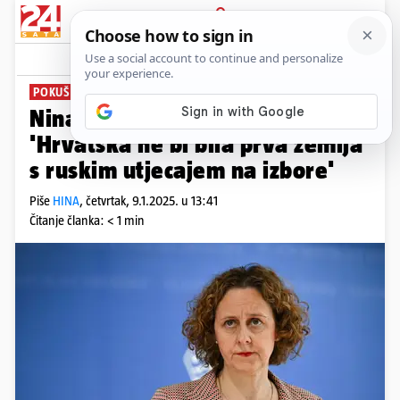
PRIJAVA
News
Komentari
16
POKUŠAJ UTJECAJA
Nina Obuljen Koržinek:
'Hrvatska ne bi bila prva zemlja
s ruskim utjecajem na izbore'
Piše
HINA
,
četvrtak, 9.1.2025. u 13:41
Čitanje članka: < 1 min