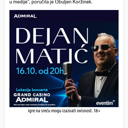
u medije", poručila je Obuljen Koržinek.
Igre na sreću mogu izazvati ovisnost. 18+