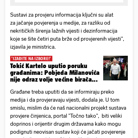
Sustavi za provjeru informacija ključni su alat
za jačanje povjerenja u medije, za razliku od
nekritičkih širenja lažnih vijesti i dezinformacija
koje se šite četiri puta brže od provjerenih vijesti",
izjavila je ministrica.
'IZAĐITE NA IZBORE!'
Tokić Kartelo uputio poruku
građanima: Pobjeda Milanovića
nije odraz volje većine birača...
Građane treba uputiti da se informiraju preko
medija i da provjeravaju vijesti, dodala je. U tom
smislu, mislim da će naš nacionalni projekt sustava
provjere činjenica, portal "Točno tako", biti veliki
doprinos i orijentir drugim državama kako mogu
podignuti neovisan sustav koji će jačati povjerenje