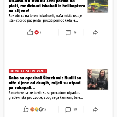
DRAMA NA HVARU Ženi pozlilo na
plaži, medicinari iskakali iz helikoptera
na stijene!
Bez obzira na teren i okolnosti, naša misija ostaje
ista - stići do pacijenta i pružiti pomoć kada je
najpotrebnija - objavilo je Ministarstvo zdravstva na
Facebooku
2
19
DOZVOLA ZA TROVANJE
Kako su operirali Šincekovi: Nudili su
niže cijene od drugih, mljeli su otpad
pa zakapali...
Šincekove tvrtke bavile su se preradom otpada u
građevinske proizvode, zbog čega kamioni, bale
plastike i samljeveni materijal dugo nisu izazivali
sumnju
15
89