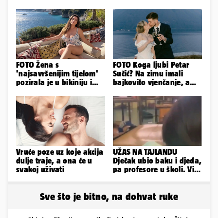
FOTO Žena s
FOTO Koga ljubi Petar
'najsavršenijim tijelom'
Sučić? Na zimu imali
pozirala je u bikiniju i
bajkovito vjenčanje, a
pokazala svoje bujne
sada je na svijet stigao -
obline...
sin!
Vruće poze uz koje akcija
UŽAS NA TAJLANDU
dulje traje, a ona će u
Dječak ubio baku i djeda,
svakoj uživati
pa profesore u školi. Više
od 30 ljudi je ranjeno
Sve što je bitno, na dohvat ruke