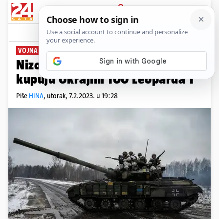
PRIJAVA
News
Komentari
4
VOJNA POMOĆ
Nizozemska, Danska i Njemačka
kupuju Ukrajini 100 Leoparda 1
Piše
HINA
,
utorak, 7.2.2023. u 19:28