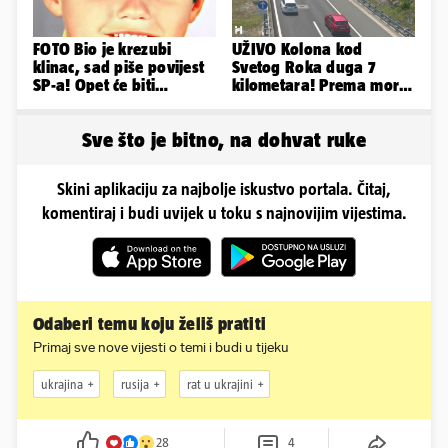
FOTO Bio je krezubi
UŽIVO Kolona kod
klinac, sad piše povijest
Svetog Roka duga 7
SP-a! Opet će biti
kilometara! Prema moru
nasuprot Modrića i
se vozi sa većim
Hrvatske...
zastojima
Sve što je bitno, na dohvat ruke
Skini aplikaciju za najbolje iskustvo portala. Čitaj,
komentiraj i budi uvijek u toku s najnovijim vijestima.
Odaberi temu koju želiš pratiti
Primaj sve nove vijesti o temi i budi u tijeku
ukrajina
rusija
rat u ukrajini
28
4