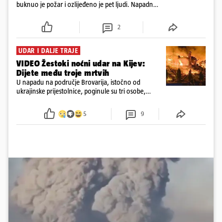
buknuo je požar i ozlijeđeno je pet ljudi. Napadnut
je i industrijski objekt u Samari, Moskva tvrdi da je
srušila 397 dronova
2
UDAR I DALJE TRAJE
VIDEO Žestoki noćni udar na Kijev:
Dijete među troje mrtvih
U napadu na područje Brovarija, istočno od
ukrajinske prijestolnice, poginule su tri osobe,
među kojima i jedno dijete
5
9