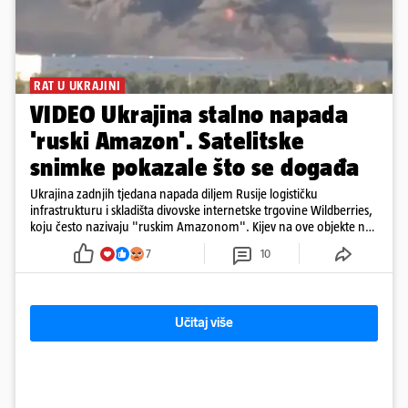
RAT U UKRAJINI
VIDEO Ukrajina stalno napada
'ruski Amazon'. Satelitske
snimke pokazale što se događa
Ukrajina zadnjih tjedana napada diljem Rusije logističku
infrastrukturu i skladišta divovske internetske trgovine Wildberries,
koju često nazivaju "ruskim Amazonom". Kijev na ove objekte ne
gleda samo kao na obična trgovačka skladišta, već tvrdi da ih ruske
7
10
snage koriste i za vojne potrebe, odnosno za skladištenje i
distribuciju dijelova za dronove i druge opreme koja se koristi u
ratu. S druge strane, napadi služe i kao izravan odgovor na ruska
bombardiranja ukrajinske poštanske i logističke infrastrukture te
Učitaj više
kao način da se ekonomske posljedice rata prenesu dublje na ruski
teritorij i približe običnim građanima.