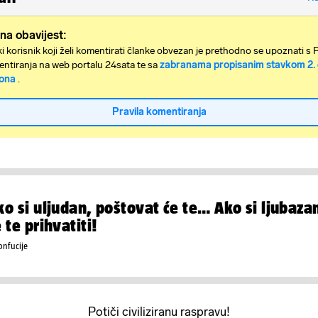
na obavijest:
i korisnik koji želi komentirati članke obvezan je prethodno se upoznati s 
ntiranja na web portalu 24sata te sa
zabranama propisanim stavkom 2. 
ona
.
Pravila komentiranja
ko si uljudan, poštovat će te… Ako si ljubazan
 te prihvatiti!
onfucije
Potiči civiliziranu raspravu!