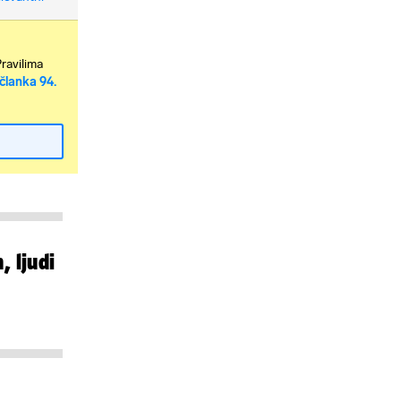
Pravilima
članka 94.
, ljudi