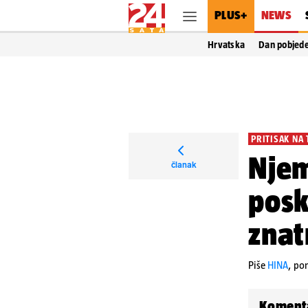
PLUS+
NEWS
Hrvatska
Dan pobjed
PRITISAK NA
Njem
članak
posk
znat
Piše
HINA
,
pon
Koment