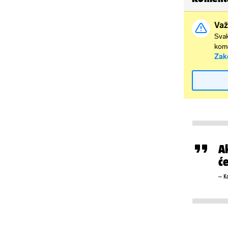
Važ
Svak
kome
Zak
A
će
– K