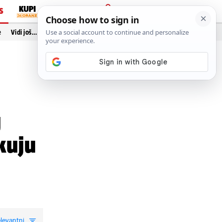
S
PRIJAVA
e
Vidi još…
g
kuju
levantni