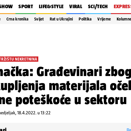
SHOW
SPORT
LIFE&STYLE
VIRAL
SCI/TECH
EXPRES
e
Crna kronika
Svijet
Rat u Ukrajini
Politika
Vrijeme
Kolumn
 TRŽIŠTU NEKRETNINA
ačka: Građevinari zbo
upljenja materijala oče
ne poteškoće u sektoru
edjeljak, 18.4.2022. u 13:22
ari
Re