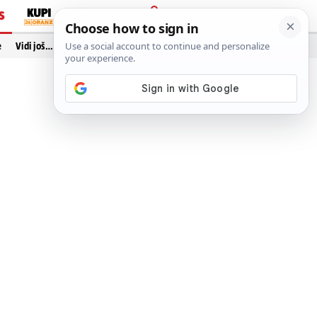
S
PRIJAVA
e
Vidi još…