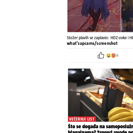
Stožer plavih se zaplavio: HDZ-ovke i 
what'supcams/screenshot
6