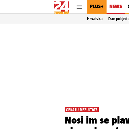
PLUS+
NEWS
Hrvatska
Dan pobjed
ČEKAJU REZULTATE
Nosi im se pla