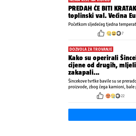
PREDAH ĆE BITI KRATAK
toplinski val. Većina 
Početkom sljedećeg tjedna temperatu
7
DOZVOLA ZA TROVANJE
Kako su operirali Šince
cijene od drugih, mljel
zakapali...
Šincekove tvrtke bavile su se prera
proizvode, zbog čega kamioni, bale 
nisu izazivali sumnju
22