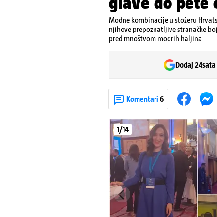
glave do pete 
Modne kombinacije u stožeru Hrvats
njihove prepoznatljive stranačke boje
pred mnoštvom modrih haljina
Dodaj 24sata
Komentari
6
1/14