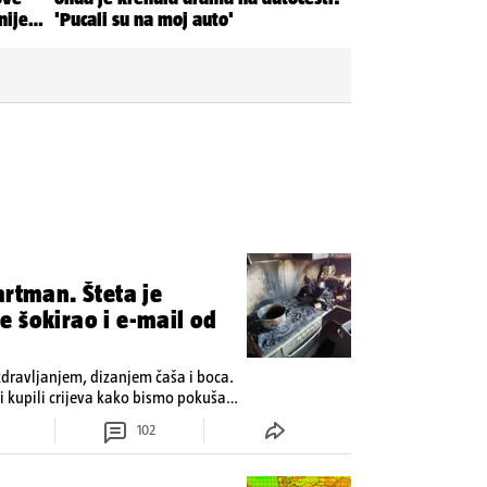
artman. Šteta je
 šokirao i e-mail od
zdravljanjem, dizanjem čaša i boca.
 kupili crijeva kako bismo pokušali
102