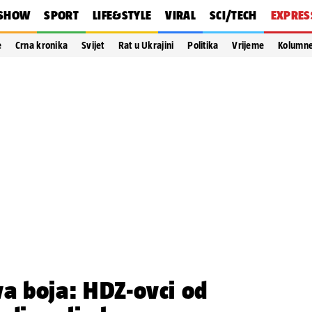
SHOW
SPORT
LIFE&STYLE
VIRAL
SCI/TECH
EXPRES
e
Crna kronika
Svijet
Rat u Ukrajini
Politika
Vrijeme
Kolumn
va boja: HDZ-ovci od