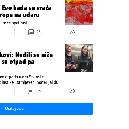
 Evo kada se vraća
Europe na udaru
re će opet rasti
28
kovi: Nudili su niže
i su otpad pa
dom otpada u građevinske
plastike i samljeveni materijal dugo
135
Učitaj više