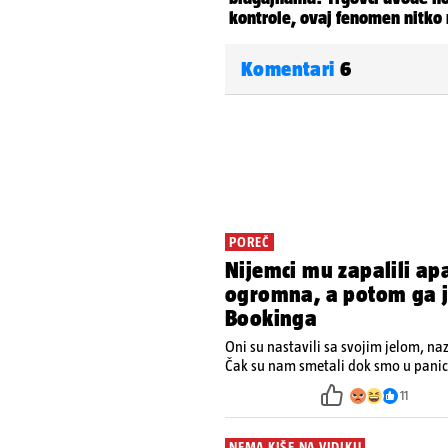
Komentari
6
POREČ
Nijemci mu zapalili ap
ogromna, a potom ga je
Bookinga
Oni su nastavili sa svojim jelom, na
Čak su nam smetali dok smo u panici
ugasiti požar, rekao je vlasnik
11
NEMA KIŠE NA VIDIKU