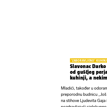
'ZABORAVLJENO' KUHIN
Slavonac Darko 
od guščjeg perja
kuhinji, a nekim
češkanja'
Mladići, također u odoram
preporodnu budnicu „Još 
na stihove Ljudevita Gaja 
pozdravljajući cjelokupn