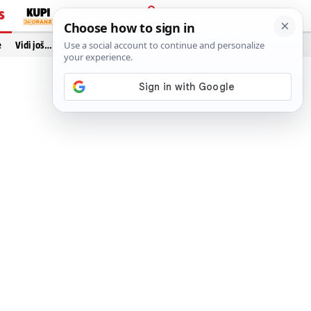
S
PRIJAVA
e
Vidi još…