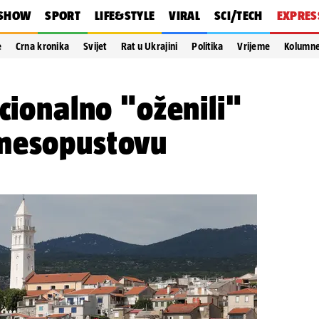
SHOW
SPORT
LIFE&STYLE
VIRAL
SCI/TECH
EXPRES
e
Crna kronika
Svijet
Rat u Ukrajini
Politika
Vrijeme
Kolumn
icionalno "oženili"
mesopustovu