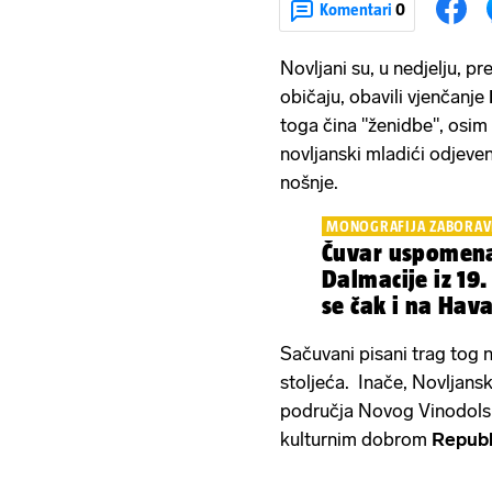
Komentari
0
Novljani su, u nedjelju,
običaju, obavili vjenčanje
toga čina "ženidbe", osim 
novljanski mladići odjeven
nošnje.
MONOGRAFIJA ZABORAVL
Čuvar uspomena
Dalmacije iz 19.
se čak i na Hav
Sačuvani pisani trag tog n
stoljeća. Inače, Novljansk
područja Novog Vinodolsk
kulturnim dobrom
Republ