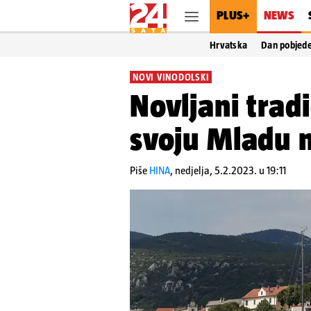
PLUS+
NEWS
Hrvatska
Dan pobjed
NOVI VINODOLSKI
Novljani trad
svoju Mladu 
Piše
HINA
,
nedjelja, 5.2.2023. u 19:11