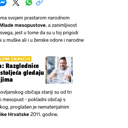
 prema svojem prastarom narodnom
Mlade mesopustove
, a zanimljivost
svega, jest u tome da su u toj prigodi
i u muške ali i u ženske odore i narodne
JENA DALMACIJA
: Razglednice
 stoljeća gledaju
ajima
ovljanskog običaja stariji su od tri
i mesopust - pokladni običaji s
og, proglašen je nematerijalnim
ike Hrvatske
2011. godine.