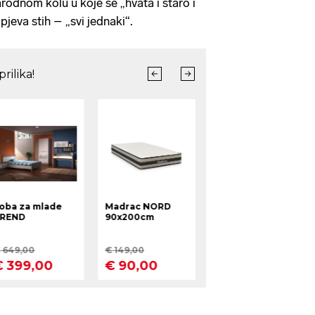
rodnom kolu u koje se „hvata i staro i
pjeva stih – „svi jednaki“.