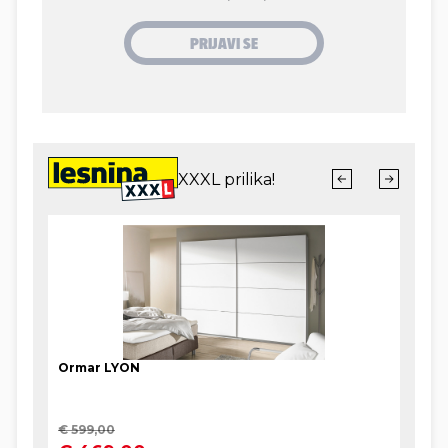
premijer Plenković, koji na sastanke Europskog
vijeća u Bruxelles često putuje sa slovenskim
premijerom Robertom Golobom u hrvatskom ili
slovenskom službenom avionu, ovisno o tome koji
je avion na raspolaganju, u više navrata Sloveniju
opisao kao najboljeg susjeda, prijatelja, partnera i
saveznika Hrvatske, naglašavajući izvanredne
političke, gospodarske i društvene odnose između
dviju zemalja posljednjih godina.