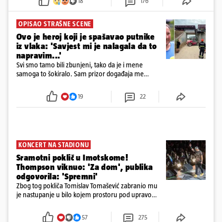
18
176
OPISAO STRAŠNE SCENE
Ovo je heroj koji je spašavao putnike
iz vlaka: 'Savjest mi je nalagala da to
napravim...'
Svi smo tamo bili zbunjeni, tako da je i mene
samoga to šokiralo. Sam prizor događaja me
šokirao kada sam vidio, rekao je Božidar Zrinski
19
22
KONCERT NA STADIONU
Sramotni poklič u Imotskome!
Thompson viknuo: 'Za dom', publika
odgovorila: 'Spremni'
Zbog tog pokliča Tomislav Tomašević zabranio mu
je nastupanje u bilo kojem prostoru pod upravom
Grada Zagreba..
57
275