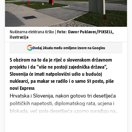
Nuklearna elektrana Krško |
Foto: Davor Puklavec/PIXSELL,
ilustracija
Dodaj 24sata među omiljene izvore na Googleu
S obzirom na to da je riječ o slovenskom državnom
projektu i da “više ne postoji zajednička država”,
Slovenija će imati natpolovični udio u budućoj
nuklearci, pa makar se radilo i o samo 51 posto, piše
novi Express
Hrvatska i Slovenija, nakon gotovo tri desetljeća
političkih napetosti, diplomatskog rata, ucjena i
blokada, već pola desetljeća uzorno surađuju na
svim razinama - političkoj, gospodarskoj,
obrambenoj, obavještajnoj, energetskoj, kulturnoj,