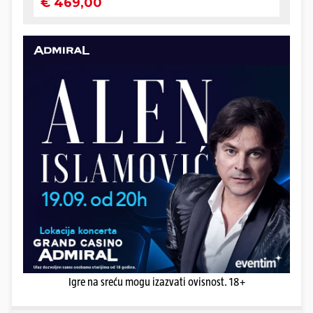
Igre na sreću mogu izazvati ovisnost. 18+