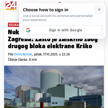
PRIJAVA
News
Komentari
20
VELIKA IGRA
PLUS+
Nuklearni konflikt Ljubljane i
Zagreba: Zašto je zaiskrilo zbog
drugog bloka elektrane Krško
Piše
Denis Romac
,
petak, 17.10.2025. u 22:26
Čitanje članka: 8 min