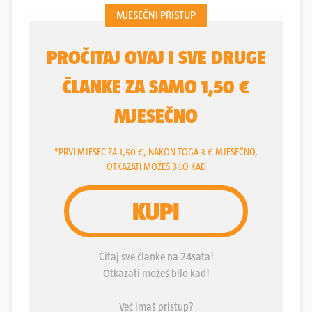
pograničnoj i svakoj drugoj. Premda je granično
pitanje i dalje otvoreno, s obzirom na to Zagreb, za
razliku od Ljubljane, i dalje ne priznaje odluku
Arbitražnog suda o graničnoj crti, hrvatsko-
slovenski odnosi procvjetali su zahvaljujući odluci
Ljubljane da suradnju s Hrvatskom više ne uvjetuje
hrvatskim priznanjem arbitražne odluke. Dvije
susjedne zemlje i njihova vodstva povezuju tijesno
prijateljstvo i razumijevanje, snažno povjerenje i
zajedništvo u okviru Europske unije i zajedničke
regije. Odnos prema Sloveniji jedno je od rijetkih
pitanja oko kojega nema nikakve razlike između
Banskih dvora i Pantovčaka. Predsjednik Milanović
nedavno je Sloveniju nazvao “najboljim hrvatskim
susjedom” i “strateškom saveznicom”,
naglašavajući tako političku i gospodarsku bliskost
te prijateljstvo dviju država i dvaju naroda, dok je